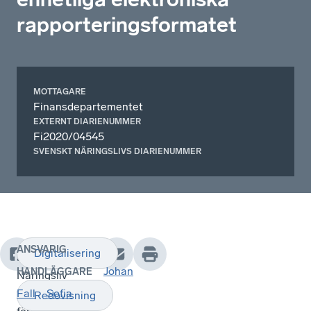
rapporteringsformatet
MOTTAGARE
Finansdepartementet
EXTERNT DIARIENUMMER
Fi2020/04545
SVENSKT NÄRINGSLIVS DIARIENUMMER
ANSVARIG
Digitalisering
Svenskt
Johan
HANDLÄGGARE
Näringsliv
tillstyrker
Fall
Sofia
Redovisning