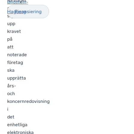
förslaget
Bildstein-
att
Hagberg
Finansiering
skjuta
upp
kravet
på
att
noterade
företag
ska
upprätta
års-
och
koncernredovisning
i
det
enhetliga
elektroniska