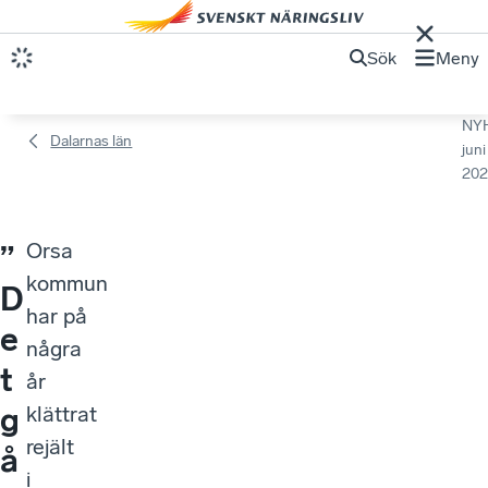
Sök
Meny
NY
Dalarnas län
juni
202
Orsa
”
kommun
D
har på
e
några
t
år
g
klättrat
rejält
å
i