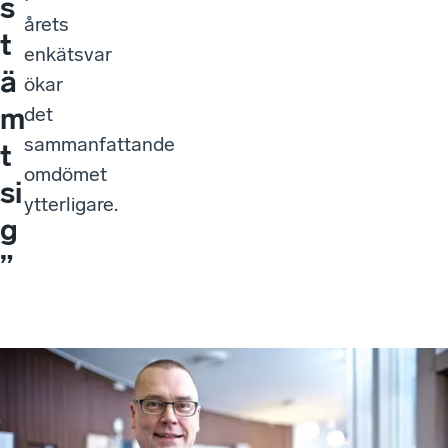
s
årets
t
enkätsvar
ä
ökar
m
det
sammanfattande
t
omdömet
si
ytterligare.
g
”