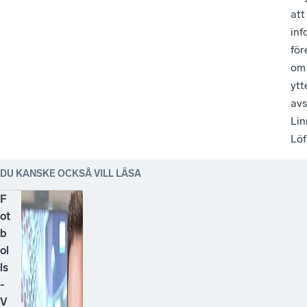
att
inf
för
om
ytt
avs
Lin
Lö
DU KANSKE OCKSÅ VILL LÄSA
F
ot
b
ol
ls
-
V