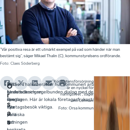
”Vår positiva resa är ett utmärkt exempel på vad som händer när man
bestämt sig”, säger Mikael Thalin (C), kommunstyrelsens ordförande.
Foto
:
Claes Söderberg
”Kompetensförsörjning
2015
–
Mikael Thalin berättar hur kommunen arbetar för att
–
Ta
–
O
är en nyckel för
beslutade
Undersökningen
ha en bra och regelbunden dialog med de lokala
Ut
var
Fö
r
näringslivet”, säger
den
speglar
företagen. Här är lokala företagarfrukostar och
det
ko
är
Linn Löfman.
s
nya
inte
företagsbesök viktiga.
har
sto
jät
Foto
:
Orsa kommun
a
politiska
bara
vi
har
oc
s
ledningen
det
de
ko
vi
i
konkreta
så
haf
har