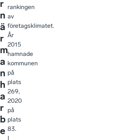
r
rankingen
n
av
ä
företagsklimatet.
År
r
2015
m
hamnade
a
kommunen
n
på
plats
h
269,
a
2020
r
på
b
plats
83.
e
I