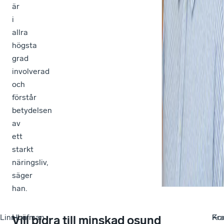
är
sig
i
till
allra
os
högsta
om
grad
de
involverad
be
och
hjä
förstår
me
betydelsen
någ
av
for
ett
Mik
starkt
Tha
näringsliv,
säger
han.
Linn Löfman
–
Hon
–
Ko
–
Fra
–
Vill bidra till minskad osund