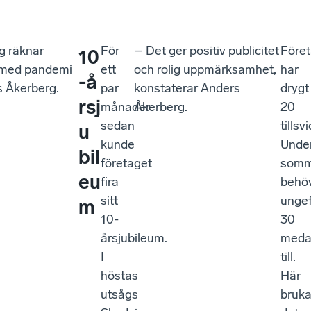
g räknar
För
– Det ger positiv publicitet
Föret
10
r med pandemi
ett
och rolig uppmärksamhet,
har
-å
rs Åkerberg.
par
konstaterar Anders
drygt
rsj
månader
Åkerberg.
20
sedan
tillsv
u
kunde
Unde
bil
företaget
somm
eu
fira
behö
sitt
unge
m
10-
30
årsjubileum.
meda
I
till.
höstas
Här
utsågs
bruka