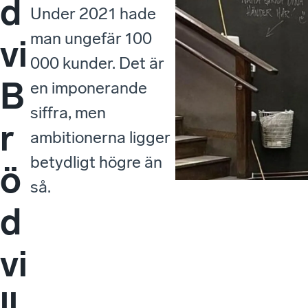
d
Under 2021 hade
man ungefär 100
vi
000 kunder. Det är
B
en imponerande
siffra, men
r
ambitionerna ligger
betydligt högre än
ö
så.
d
vi
ll