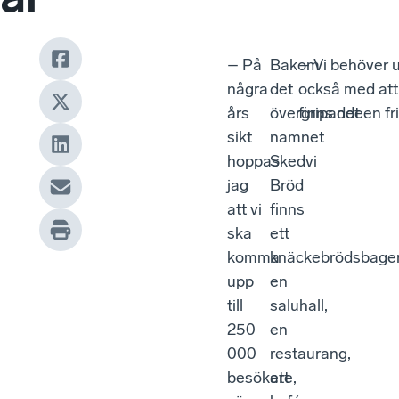
– På
Bakom
– Vi behöver 
några
det
också med att
års
övergripande
finns det en f
sikt
namnet
hoppas
Skedvi
jag
Bröd
att vi
finns
ska
ett
komma
knäckebrödsbager
upp
en
till
saluhall,
250
en
000
restaurang,
besökare,
ett