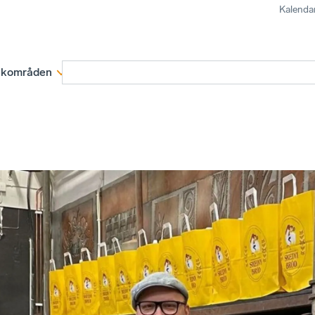
Kalenda
kområden
Medlemskap
Rapporter och remissva