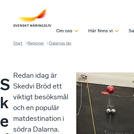
Om oss
Här finns vi
Sa
Start
Regioner
Dalarnas län
Redan idag är
S
Skedvi Bröd ett
viktigt besöksmål
k
och en populär
e
matdestination i
södra Dalarna.