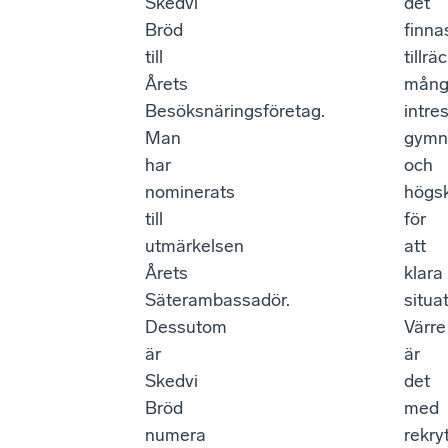
Skedvi
det
Bröd
finna
till
tillrä
Årets
mång
Besöksnäringsföretag.
intre
Man
gymn
har
och
nominerats
högsk
till
för
utmärkelsen
att
Årets
klara
Säterambassadör.
situa
Dessutom
Värre
är
är
Skedvi
det
Bröd
med
numera
rekry