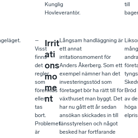
Kunglig
till
Hovleverantör.
bager
ngeläget.
–
Långsam handläggning är
Liks
Irrit
Visst
ett annat
mång
ati
finns
irritationsmoment för
andr
ons
det
Anders Åkerberg. Som ett
föret
regler
exempel nämner han det
tyngs
mo
som
investeringsstöd som
Sked
me
förenklas
företaget bör ha rätt till för
Bröd
nt
eller
växthuset man byggt. Det
av de
tas
har nu gått ett år sedan
höga
bort.
ansökan skickades in till
elpri
Problemet
länsstyrelsen och något
är
besked har fortfarande