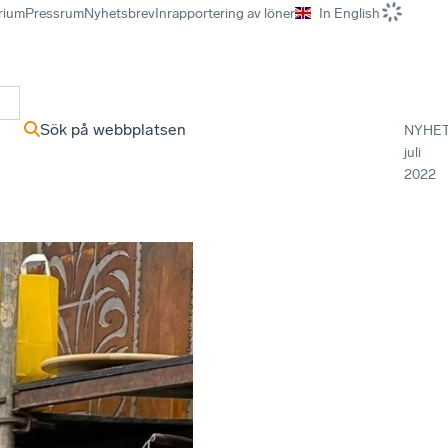
rium
Pressrum
Nyhetsbrev
Inrapportering av löner
In English
r
Sök på webbplatsen
NYHE
juli
2022