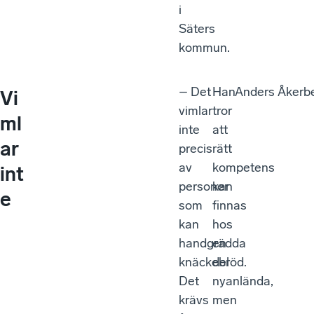
i
Säters
kommun.
– Det
Han
Anders Åkerbe
Vi
vimlar
tror
ml
inte
att
ar
precis
rätt
av
kompetens
int
personer
kan
e
som
finnas
kan
hos
handgrädda
en
knäckebröd.
del
Det
nyanlända,
krävs
men