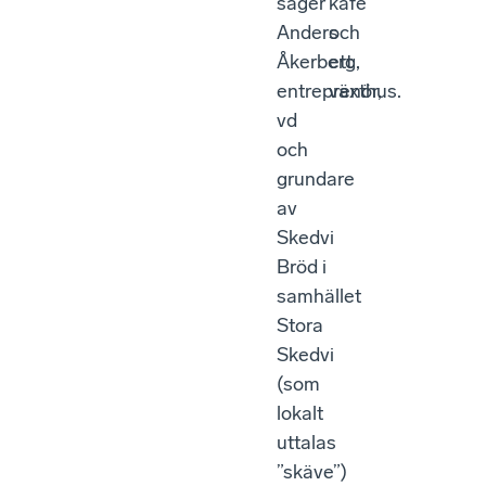
säger
kafé
Anders
och
Åkerberg,
ett
entreprenör,
växthus.
vd
och
grundare
av
Skedvi
Bröd i
samhället
Stora
Skedvi
(som
lokalt
uttalas
”skäve”)