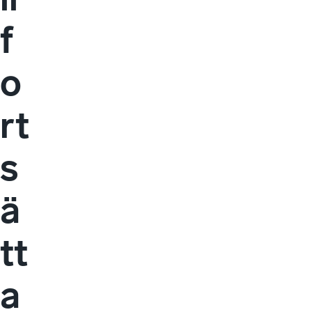
f
o
rt
s
ä
tt
a