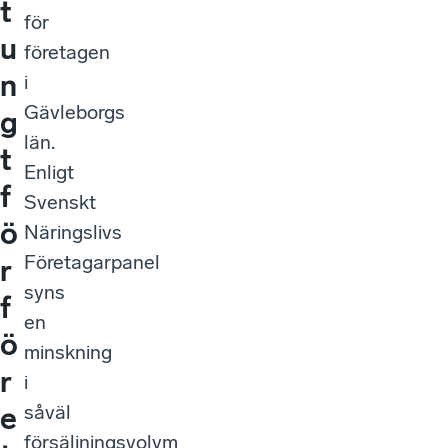
t
för
u
företagen
n
i
Gävleborgs
g
län.
t
Enligt
f
Svenskt
ö
Näringslivs
Företagarpanel
r
syns
f
en
ö
minskning
r
i
såväl
e
försäljningsvolym