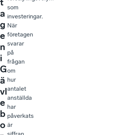
t
som
a
investeringar.
g
När
e
företagen
svarar
n
på
i
frågan
G
om
ä
hur
antalet
vl
anställda
e
har
b
påverkats
o
är
siffran