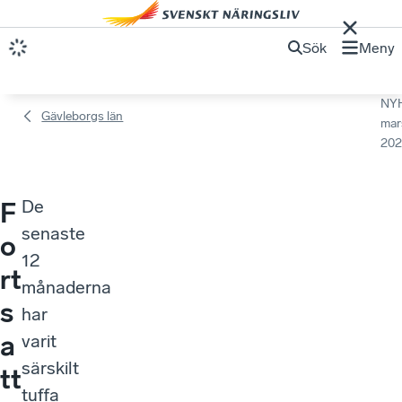
Sök
Meny
NY
Gävleborgs län
mar
202
De
F
senaste
o
12
rt
månaderna
s
har
a
varit
särskilt
tt
tuffa