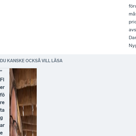
för
må
pri
avs
Da
Nyg
DU KANSKE OCKSÅ VILL LÄSA
”
Fl
er
fö
re
ta
g
ar
e