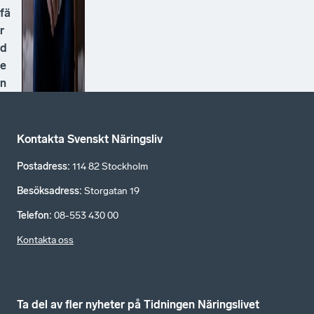
fä
r
d
e
n
Kontakta Svenskt Näringsliv
Postadress
:
114 82 Stockholm
Besöksadress
:
Storgatan 19
Telefon
:
08-553 430 00
Kontakta oss
Ta del av fler nyheter på Tidningen Näringslivet