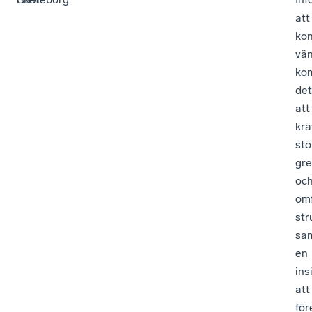
att
kon
vä
ko
det
att
krä
stö
gr
oc
om
str
sa
en
ins
att
för