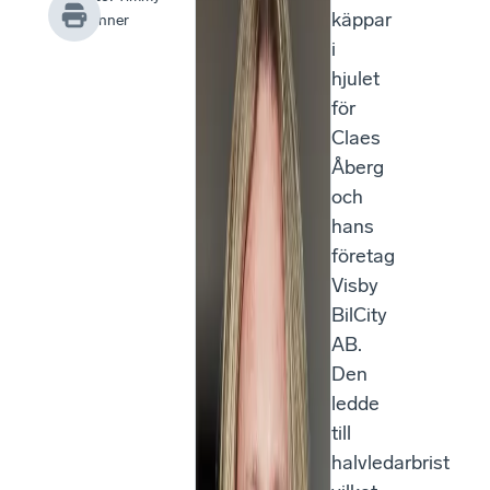
käppar
Skinner
i
hjulet
för
Claes
Åberg
och
hans
företag
Visby
BilCity
AB.
Den
ledde
till
halvledarbrist