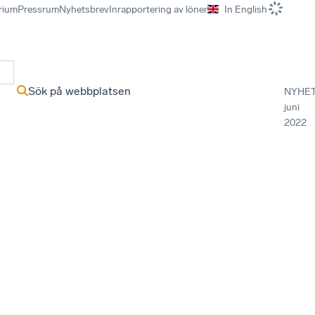
rium
Pressrum
Nyhetsbrev
Inrapportering av löner
In English
r
Sök på webbplatsen
NYHE
juni
2022