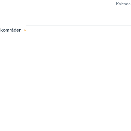
Kalenda
kområden
Medlemskap
Rapporter och remissva