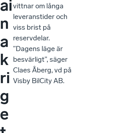
ai
vittnar om långa
leveranstider och
n
viss brist på
a
reservdelar.
”Dagens läge är
k
besvärligt”, säger
Claes Åberg, vd på
ri
Visby BilCity AB.
g
e
t