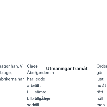
säger han. Vi
Claes
–
Orde
Utmaningar framåt
ablage,
Åberg
Pandemin
går
abrikerna har
har
ledde
just
arbetat
till
nu åt
i
sämre
rätt
bilbranschen
tillgång
håll
sedan
till
men