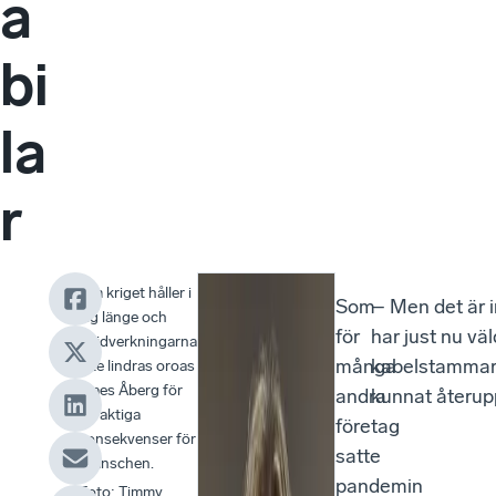
a
bi
la
r
Om kriget håller i
Som
– Men det är 
sig länge och
för
har just nu vä
följdverkningarna
många
kabelstammar, 
inte lindras oroas
Claes Åberg för
andra
kunnat återupp
varaktiga
företag
konsekvenser för
satte
branschen.
pandemin
Foto
:
Timmy