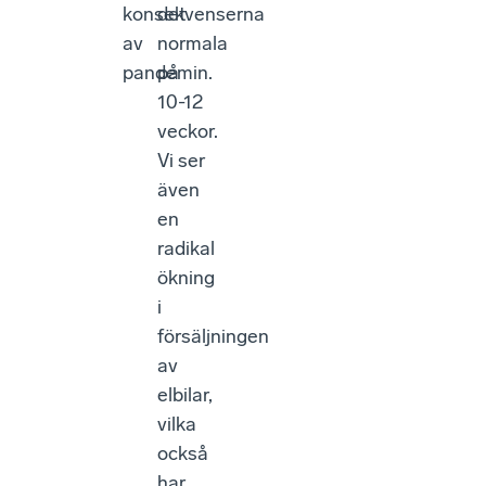
konsekvenserna
det
av
normala
pandemin.
på
10-12
veckor.
Vi ser
även
en
radikal
ökning
i
försäljningen
av
elbilar,
vilka
också
har