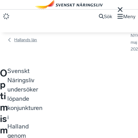
Sök
Meny
NY
Hallands län
maj
202
Svenskt
O
Näringsliv
p
undersöker
ti
löpande
m
konjunkturen
is
i
Halland
m
genom