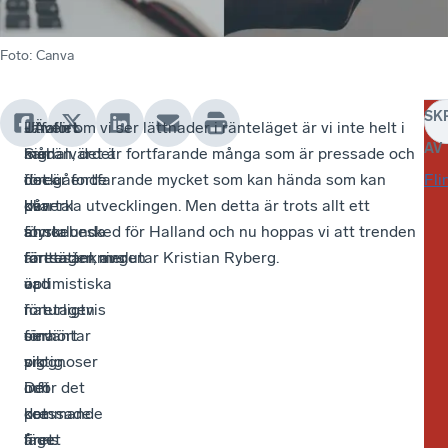
Foto
:
Canva
SK
Jämfört
-
Utfallet
- Även om vi ser lättnader i ränteläget är vi inte helt i
AV
med
Signalvärdet
kan
mål än, det är fortfarande många som är pressade och
föregående
i
dock
det är fortfarande mycket som kan hända som kan
Fli
kvartal
den
bli
påverka utvecklingen. Men detta är trots allt ett
är
första
annorlunda
styrkebesked för Halland och nu hoppas vi att trenden
företagen mer
räntesänkningen
än
fortsätter, avslutar Kristian Ryberg.
optimistiska
är
vad
i
naturligtvis
företagen
sina
oerhört
förväntar
prognoser
viktig.
sig
inför det
Det
och
kommande
pressade
det
året.
läget
finns