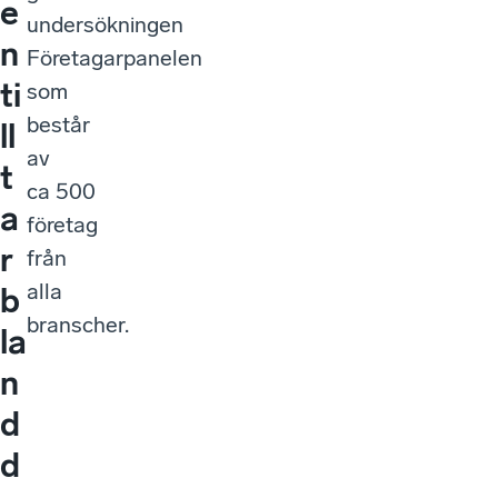
e
undersökningen
n
Företagarpanelen
ti
som
består
ll
av
t
ca 500
a
företag
r
från
alla
b
branscher.
la
n
d
d