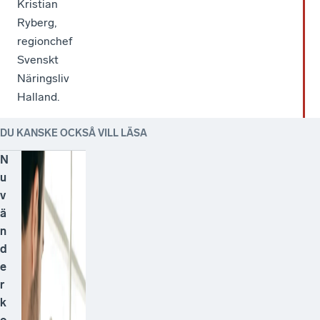
Kristian
Ryberg,
regionchef
Svenskt
Näringsliv
Halland.
DU KANSKE OCKSÅ VILL LÄSA
N
u
v
ä
n
d
e
r
k