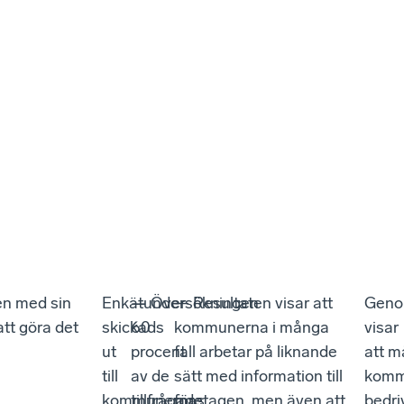
en med sin
Enkätundersökningen
—
Över
— Resultaten visar att
Geno
att göra det
skickads
60
kommunerna i många
visar
ut
procent
fall arbetar på liknande
att 
till
av de
sätt med information till
komm
kommunernas
tillfrågade
företagen, men även att
bedri