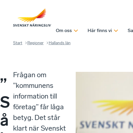
Om oss
Här finns vi
Sa
Start
Regioner
Hallands län
Frågan om
”
”kommunens
information till
S
företag” får låga
å
betyg. Det står
klart när Svenskt