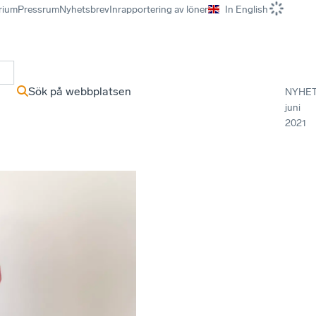
rium
Pressrum
Nyhetsbrev
Inrapportering av löner
In English
r
Sök på webbplatsen
NYHE
juni
2021