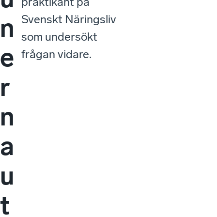
praktikant på
Svenskt Näringsliv
n
som undersökt
e
frågan vidare.
r
n
a
u
t