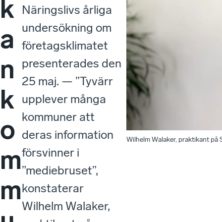
k
Näringslivs årliga
undersökning om
a
företagsklimatet
n
presenterades den
25 maj. — ”Tyvärr
k
upplever många
kommuner att
o
deras information
Wilhelm Walaker, praktikant på 
m
försvinner i
”mediebruset”,
m
konstaterar
Wilhelm Walaker,
u