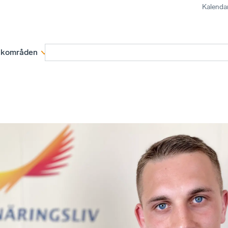
Kalenda
kområden
Medlemskap
Rapporter och remissva