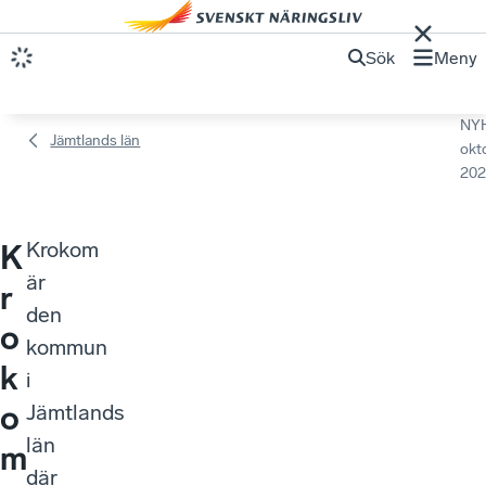
Sök
Meny
NY
Jämtlands län
okt
202
Krokom
K
är
r
den
o
kommun
k
i
o
Jämtlands
län
m
där