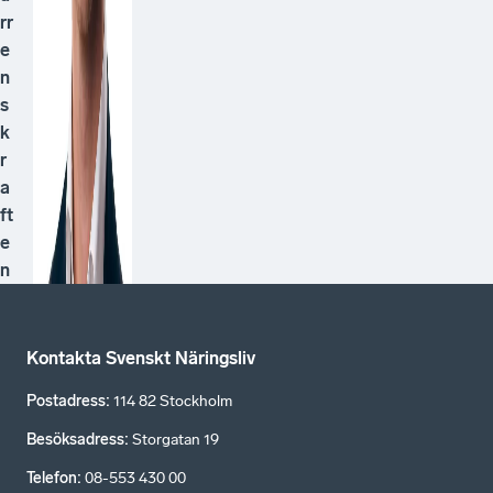
rr
e
n
s
k
r
a
ft
e
n
Kontakta Svenskt Näringsliv
Postadress
:
114 82 Stockholm
Besöksadress
:
Storgatan 19
Telefon
:
08-553 430 00