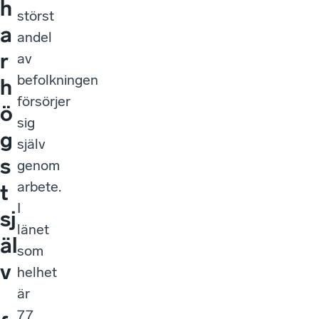
h
störst
a
andel
r
av
befolkningen
h
försörjer
ö
sig
g
själv
s
genom
arbete.
t
I
sj
länet
äl
som
v
helhet
är
77