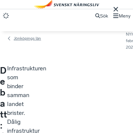
Sök
Meny
NY
Jönköpings län
febr
202
Infrastrukturen
D
som
e
binder
b
samman
a
landet
tt
brister.
Dålig
:
infrastruktur