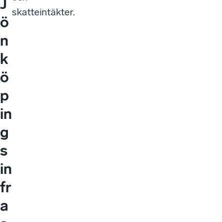
J
skatteintäkter.
ö
n
k
ö
p
in
g
s
in
fr
a