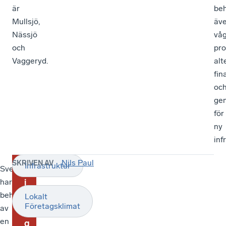
är
be
Mullsjö,
äv
Nässjö
vå
och
pr
Vaggeryd.
alt
fin
oc
ge
för
ny
inf
Nils Paul
SKRIVEN AV
Infrastruktur
T
Sverige
Anna
har
Gillek,
i
behov
regionchef
d
Lokalt
Företagsklimat
av
Jönköping
i
en
län
g