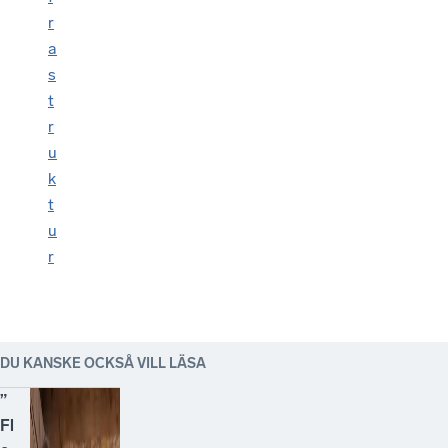
r
a
s
t
r
u
k
t
u
r
DU KANSKE OCKSÅ VILL LÄSA
”
Fl