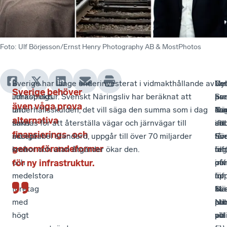
Foto
:
Ulf Börjesson/Ernst Henry Photography AB & MostPhotos
I
Sverige har länge underinvesterat i vidmakthållande av
I
Nyl
Ver
De
Sverige behöver
Jönköpings
infrastruktur. Svenskt Näringsliv har beräknat att
Sv
pr
har
är
även våga prova
län
underhållsskulden, det vill säga den summa som i dag
När
Tra
ko
da
alternativa
finns
saknas för att återställa vägar och järnvägar till
un
sitt
ifat
att
finansierings- och
många
acceptabel standard, uppgår till över 70 miljarder
Fö
för
Sve
få
genomförandeformer
små-
kronor och utan åtgärder ökar den.
reg
till
inf
far
och
för ny infrastruktur.
utv
inr
oc
på
medelstora
up
för
nu
inf
företag
11
nä
krä
Sv
med
pro
nat
att
När
högt
av
pla
pol
vill