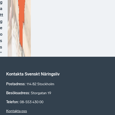
g
a
tt
g
e
o
s
s
”
Kontakta Svenskt Näringsliv
Postadress
:
114 82 Stockholm
Besöksadress
:
Storgatan 19
Telefon
:
08-553 430 00
Kontakta oss