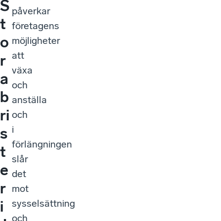
S
påverkar
t
företagens
o
möjligheter
att
r
växa
a
och
b
anställa
ri
och
i
s
förlängningen
t
slår
e
det
r
mot
sysselsättning
i
och