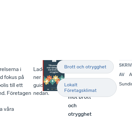
RAPPORT
SKRIV
Brott och otrygghet
elserna i
Ladda
Tillsammans
A
AV
ed fokus på
ner
med
Sundi
is till ett
guiden
Lokalt
näringslivet
Företagsklimat
and. Företagen
nedan.
mot brott
och
a våra
otrygghet