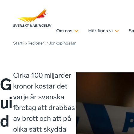
Om oss
Här finns vi
Sa
Start
Regioner
Jönköpings län
Cirka 100 miljarder
G
kronor kostar det
varje år svenska
ui
företag att drabbas
d
av brott och att på
olika sätt skydda