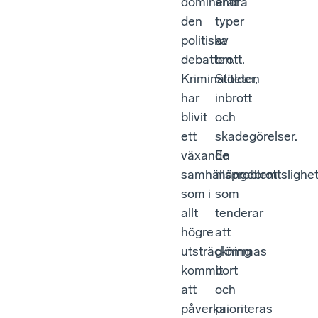
dominerat
andra
den
typer
politiska
av
debatten.
brott.
Kriminaliteten
Stölder,
har
inbrott
blivit
och
ett
skadegörelser.
växande
En
samhällsproblem
mängdbrottslighe
som i
som
allt
tenderar
högre
att
utsträckning
glömmas
kommit
bort
att
och
påverka
prioriteras