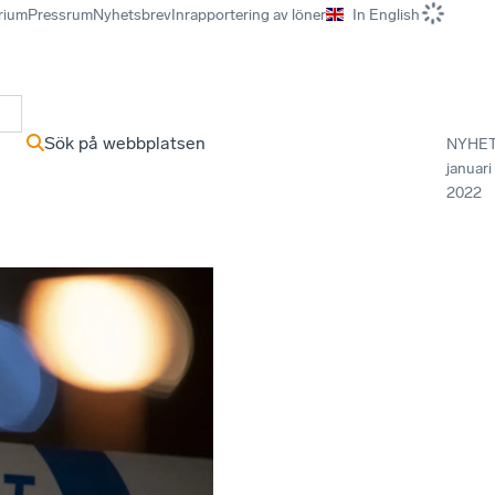
rium
Pressrum
Nyhetsbrev
Inrapportering av löner
In English
r
Sök på webbplatsen
NYHE
januari
2022