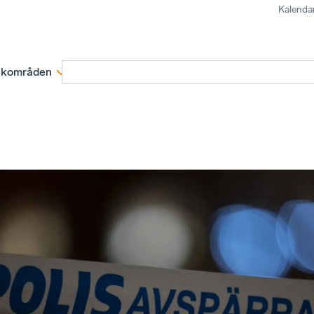
Kalenda
kområden
Medlemskap
Rapporter och remissva