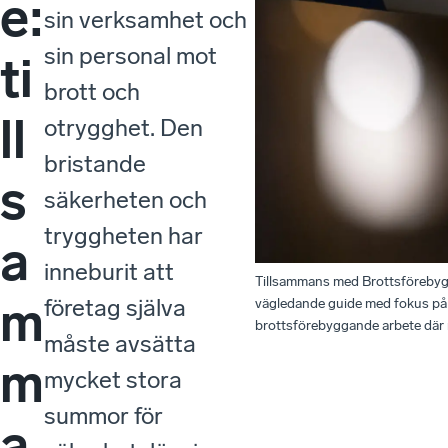
e:
sin verksamhet och
sin personal mot
ti
brott och
ll
otrygghet. Den
bristande
s
säkerheten och
tryggheten har
a
inneburit att
Tillsammans med Brottsförebygga
m
företag själva
vägledande guide med fokus på nä
brottsförebyggande arbete där 
måste avsätta
m
mycket stora
summor för
a