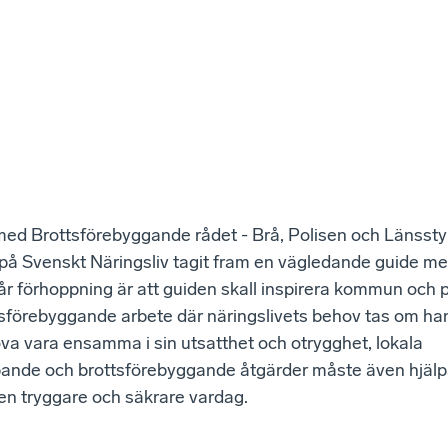
ed Brottsförebyggande rådet - Brå, Polisen och Länsstyr
 på Svenskt Näringsliv tagit fram en vägledande guide m
år förhoppning är att guiden skall inspirera kommun och pol
ttsförebyggande arbete där näringslivets behov tas om h
öva vara ensamma i sin utsatthet och otrygghet, lokala
ande och brottsförebyggande åtgärder måste även hjälp
l en tryggare och säkrare vardag.