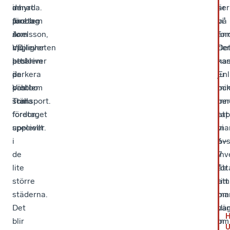
de
inhyrda.
annat
ser
är
företag
Jacob
problem
vi
på
som
Axelsson,
är
än
for
upplever
VD,
möjligheten
fler
De
problem
beskriver
att
has
ka
är
de
parkera
Enl
ju
Västbo
problem
och
mi
oc
Transport.
som
ställa
ber
inn
företaget
fordon,
tap
att
upplever.
speciellt
vi
ma
i
6–
avs
de
7
inv
lite
ått
för
större
ti
att
städerna.
om
ma
Det
da
vän
blir
om
in