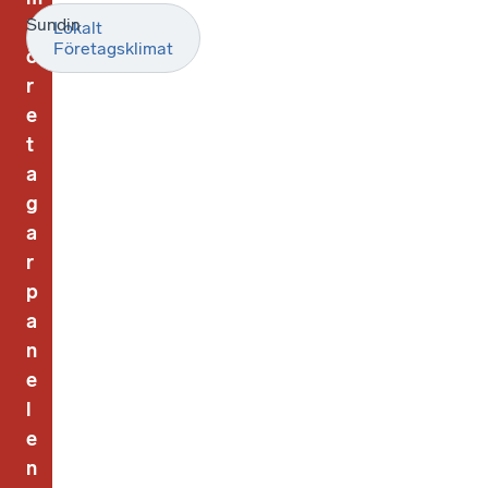
Sundin
F
Lokalt
Företagsklimat
ö
r
e
t
a
g
a
r
p
a
n
e
l
e
n