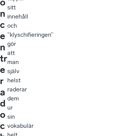
o
sitt
n
innehåll
c
och
e
”klyschifieringen”
gör
n
att
tr
man
e
själv
r
helst
raderar
a
dem
d
ur
o
sin
c
vokabulär
helt