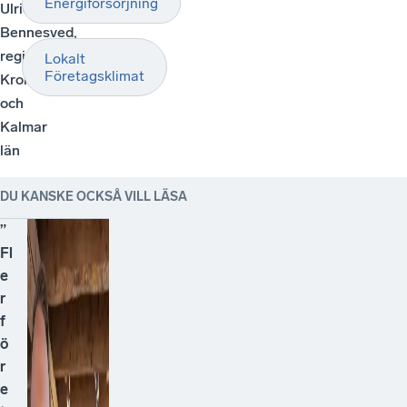
Energiförsörjning
Ulrica
Bennesved,
regionchef
Lokalt
Företagsklimat
Kronobergs
och
Kalmar
län
DU KANSKE OCKSÅ VILL LÄSA
”
Fl
e
r
f
ö
r
e