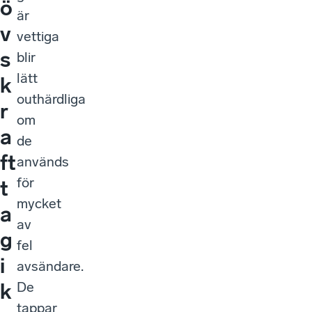
ö
är
v
vettiga
s
blir
lätt
k
outhärdliga
r
om
a
de
ft
används
för
t
mycket
a
av
g
fel
i
avsändare.
De
k
tappar