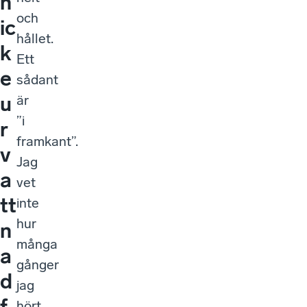
h
och
ic
hållet.
k
Ett
e
sådant
u
är
”i
r
framkant”.
v
Jag
a
vet
tt
inte
hur
n
många
a
gånger
d
jag
f
hört