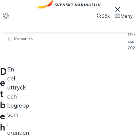
Sök
Meny
NY
Kalmar län
sep
202
En
D
del
e
uttryck
t
och
b
begrepp
e
som
i
h
grunden