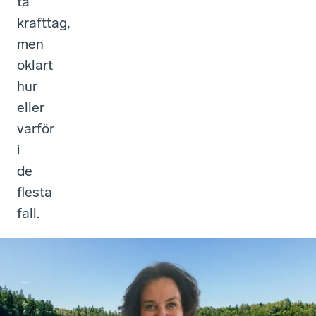
ta
krafttag,
men
oklart
hur
eller
varför
i
de
flesta
fall.