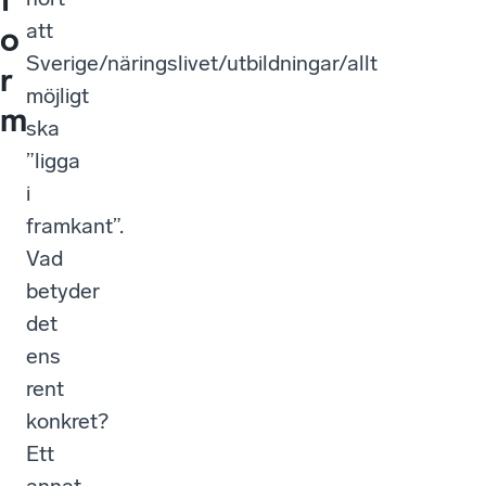
att
o
Sverige/näringslivet/utbildningar/allt
r
möjligt
m
ska
”ligga
i
framkant”.
Vad
betyder
det
ens
rent
konkret?
Ett