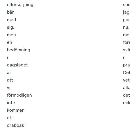
elförsörjning
so
bär
jag
med
gör
sig,
nu,
men
me
en
för
bedömning
svå
i
i
dagsläget
pra
är
De
att
vet
vi
alla
förmodligen
det
inte
ock
kommer
att
drabbas