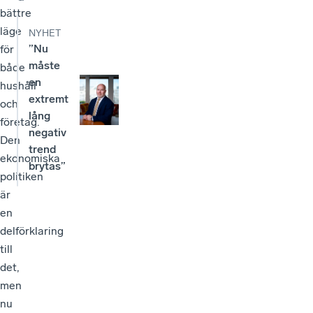
bättre
läge
NYHET
”Nu
för
måste
både
en
hushåll
extremt
och
lång
företag.
negativ
Den
trend
ekonomiska
brytas”
politiken
är
en
delförklaring
till
det,
men
nu