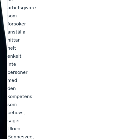
arbetsgivare
som
försöker
anställa
hittar
helt
enkelt
inte
personer
med
den
kompetens
som
behövs,
säger
Ulrica
Bennesved,