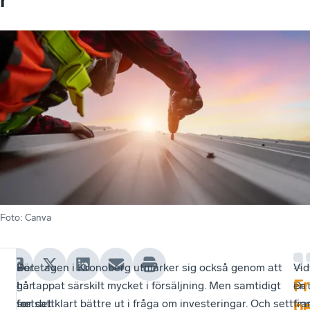
Foto
:
Canva
Det
–
Företagen i Kronoberg utmärker sig också genom att
–
Vid
F
går
I
ha tappat särskilt mycket i försäljning. Men samtidigt
De
en
fortsatt
tre
ser det klart bättre ut i fråga om investeringar. Och sett
fin
fra
b