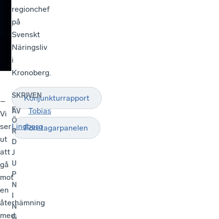
regionchef
på
Svenskt
Näringsliv
i
Kronoberg.
SKRIVEN
Konjunkturrapport
–
F
Tobias
AV
Vi
Ö
ser
Lindberg
Företagarpanelen
R
ut
D
att
J
U
gå
P
mot
N
en
I
återhämning
N
med
G