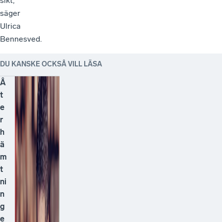
sikt,
säger
Ulrica
Bennesved.
DU KANSKE OCKSÅ VILL LÄSA
Å
t
e
r
h
ä
m
t
ni
n
g
e