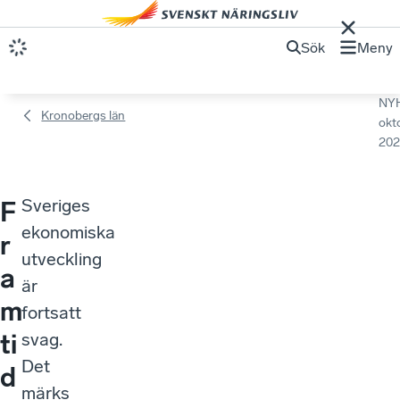
Sök
Meny
NY
Kronobergs län
okt
202
Sveriges
F
ekonomiska
r
utveckling
a
är
m
fortsatt
ti
svag.
Det
d
märks