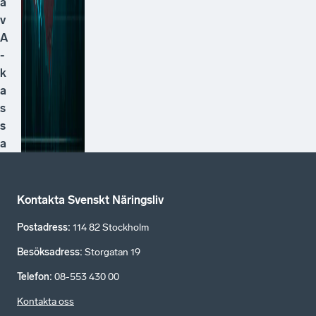
a
v
A
-
k
a
s
s
a
Kontakta Svenskt Näringsliv
Postadress
:
114 82 Stockholm
Besöksadress
:
Storgatan 19
Telefon
:
08-553 430 00
Kontakta oss