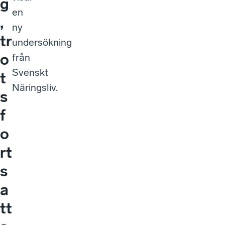
g
en
,
ny
tr
undersökning
o
från
Svenskt
t
Näringsliv.
s
f
o
rt
s
a
tt