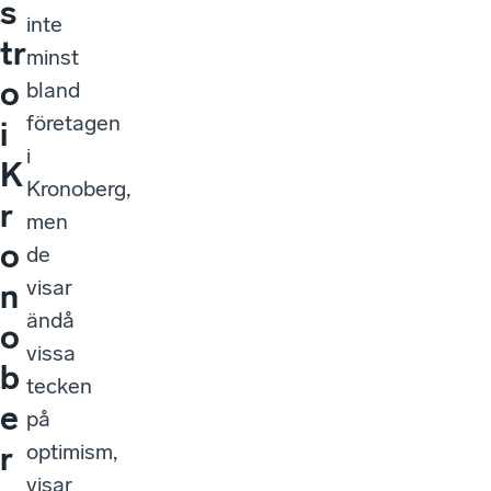
s
inte
tr
minst
o
bland
företagen
i
i
K
Kronoberg,
r
men
o
de
visar
n
ändå
o
vissa
b
tecken
e
på
optimism,
r
visar