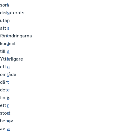
som
i
diskuterats
v
utan
.
att
s
förändringarna
e
kommit
/
till.
s
Ytterligare
k
ett
a
område
t
där
t
det
e
finns
f
ett
r
stort
a
behov
g
av
a