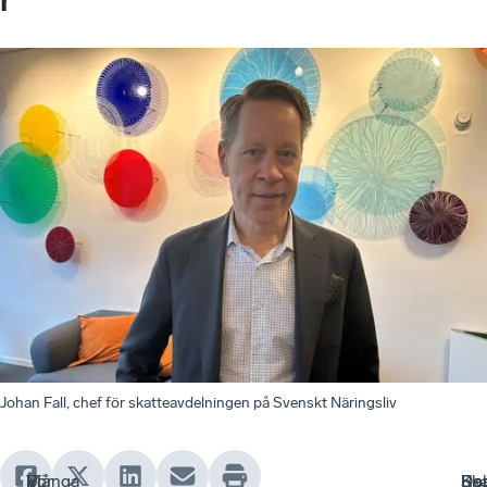
Johan Fall, chef för skatteavdelningen på Svenskt Näringsliv
Vi
Många
För
Kap
Bol
Ska
De