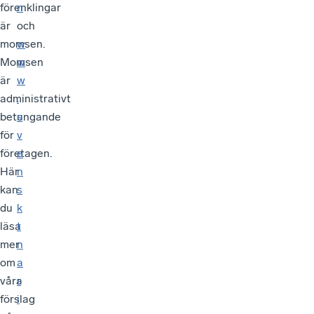
förenklingar
n
är
och
momsen.
w
Momsen
w
är
w
administrativt
.
betungande
s
för
v
företagen.
e
Här
n
kan
s
du
k
läsa
t
mer
n
om
a
våra
r
förslag
i