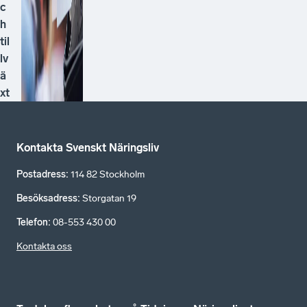
c
h
til
lv
ä
xt
Kontakta Svenskt Näringsliv
Postadress
:
114 82 Stockholm
Besöksadress
:
Storgatan 19
Telefon
:
08-553 430 00
Kontakta oss