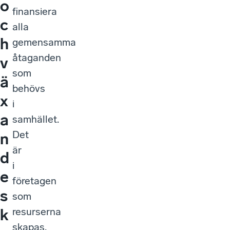
o
finansiera
c
alla
h
gemensamma
åtaganden
v
som
ä
behövs
x
i
a
samhället.
Det
n
är
d
i
e
företagen
s
som
resurserna
k
skapas.