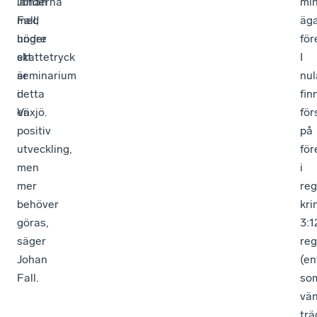
Johan
länderna
mi
Fall,
med
äg
under
högre
för
ett
skattetryck
I
seminarium
är
nul
i
detta
fin
Växjö.
en
för
positiv
på
utveckling,
för
men
i
mer
reg
behöver
kri
göras,
3:1
säger
reg
Johan
(en
Fall.
so
vä
trä