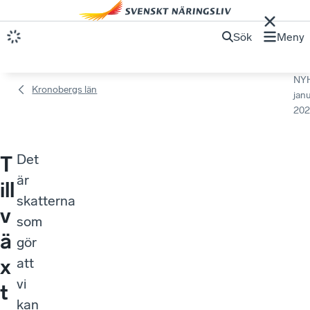
Sök
Meny
NY
Kronobergs län
janu
202
Det
T
är
ill
skatterna
v
som
ä
gör
x
att
vi
t
kan