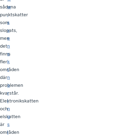
sådana
w
punktskatter
.
som
s
slopats,
v
men
e
det
n
finns
s
fler
k
områden
t
där
n
problemen
a
kvarstår.
r
Elektronikskatten
i
och
n
elskatten
g
är
s
områden
l