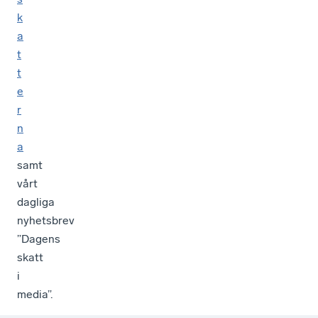
k
a
t
t
e
r
n
a
samt
vårt
dagliga
nyhetsbrev
”Dagens
skatt
i
media”.