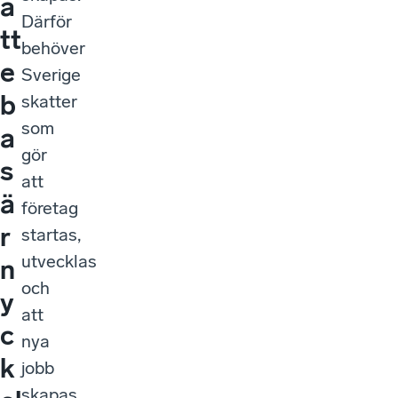
a
Därför
tt
behöver
e
Sverige
b
skatter
som
a
gör
s
att
ä
företag
r
startas,
utvecklas
n
och
y
att
c
nya
k
jobb
skapas.