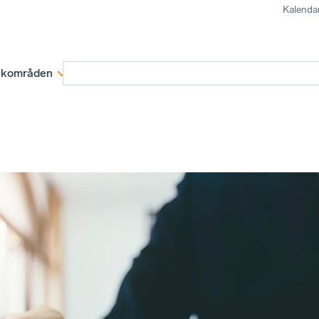
Kalenda
kområden
Medlemskap
Rapporter och remissva