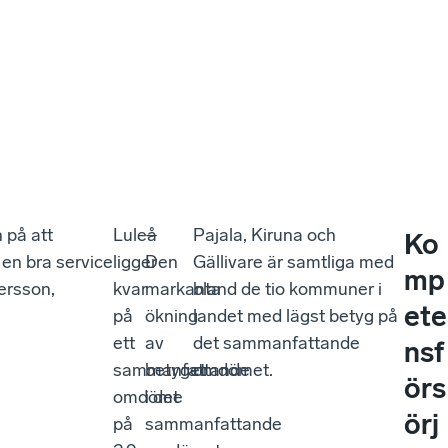
 på att
Luleå
–
Pajala, Kiruna och
Ko
 en bra service
ligger
Den
Gällivare är samtliga med
mp
ersson,
kvar
markanta
bland de tio kommuner i
ete
på
ökning
landet med lägst betyg på
ett
av
det sammanfattande
nsf
sammanfattande
betyget
omdömet.
örs
omdöme
i det
örj
på
sammanfattande