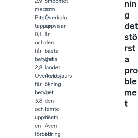
2,9
omdömet
nin
medan
som
g
Piteå
Överkalix
det
tappar
uppvisar
0,1
är
stö
och
den
rst
får
bästa
a
betyget
i hela
2,8.
landet.
pro
Överkalix
Arvidsjaurs
ble
får
ökning
me
betyget
är
3,8
den
t
och
femte
uppvisar
bästa.
en
Även
förbättring
om