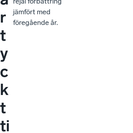
rejäl förbättring
jämfört med
r
föregående år.
t
y
c
k
t
ti