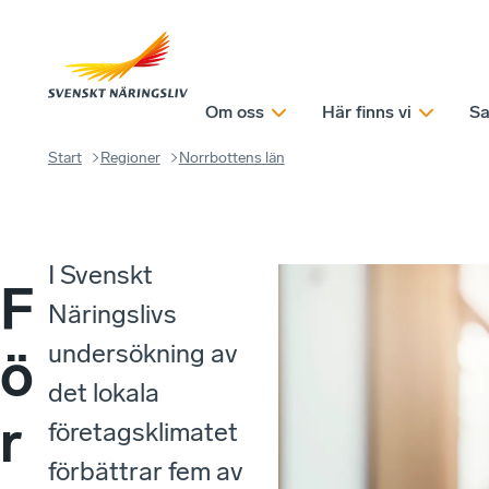
Om oss
Här finns vi
Sa
Start
Regioner
Norrbottens län
I Svenskt
F
Näringslivs
undersökning av
ö
det lokala
r
företagsklimatet
förbättrar fem av