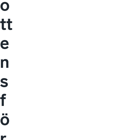
o
tt
e
n
s
f
ö
r