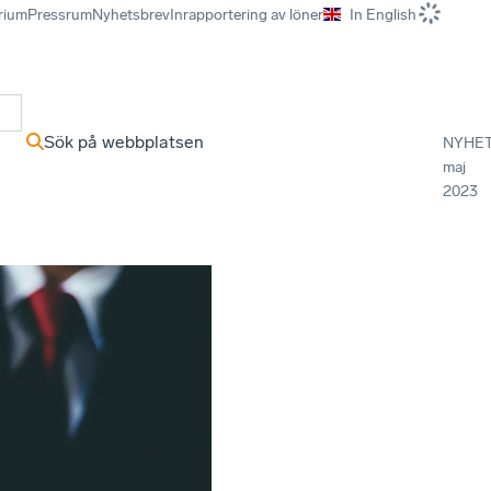
rium
Pressrum
Nyhetsbrev
Inrapportering av löner
In English
r
Sök på webbplatsen
NYHE
maj
2023