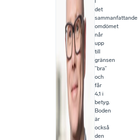
i
det
sammanfattande
omdömet
når
upp
till
gränsen
”bra”
och
får
4,1 i
betyg.
Boden
är
också
den