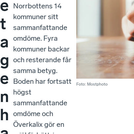
e
Norrbottens 14
kommuner sitt
t
sammanfattande
a
omdöme. Fyra
kommuner backar
g
och resterande får
samma betyg.
e
Boden har fortsatt
Foto
:
Mostphoto
n
högst
sammanfattande
h
omdöme och
Överkalix gör en
a