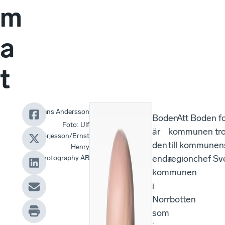
m
a
t
Hans Andersson
Boden
– Att Boden f
Foto
:
Ulf
är
kommunen trots
Börjesson/Ernst
den
till kommunens
Henry
enda
regionchef Sv
Photography AB
kommunen
i
Norrbotten
som