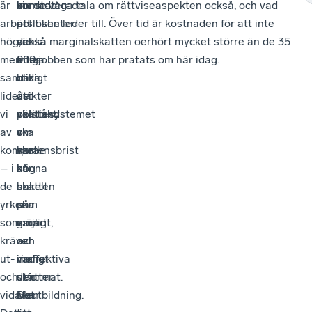
är
menade
vi
konstaterade
borde våga tala om rättviseaspekten också, och vad
arbetslösheten
att
är
att
politiken leder till. Över tid är kostnaden för att inte
hög,
det
också
vi
sänka marginalskatten oerhört mycket större än de 35
men
finns
eniga
inte
000 jobben som har pratats om här idag.
samtidigt
olika
om
har
lider
åsikter
att
det
vi
politiskt
skattesystemet
välstånd
av
om
ska
vi
kompetensbrist
hur
vara
skulle
– i
hög
så
kunna
de
skatten
enkelt
ha
yrken
ska
som
på
som
vara
möjligt,
grund
kräver
och
och
av
ut-
vad
rimligt
ineffektiva
och
den
utformat.
skatter.
vidareutbildning.
ska
Det
Men