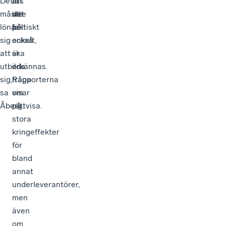
Det
tas
är
att
måste
ut
inte
det
löna
på.
helt
faktiskt
sig
enkelt,
också
att
ska
är
utbilda
erkännas.
en
sig,
Rapporterna
fråga
sa
visar
om
Åberg.
på
rättvisa.
stora
kringeffekter
för
bland
annat
underleverantörer,
men
även
om