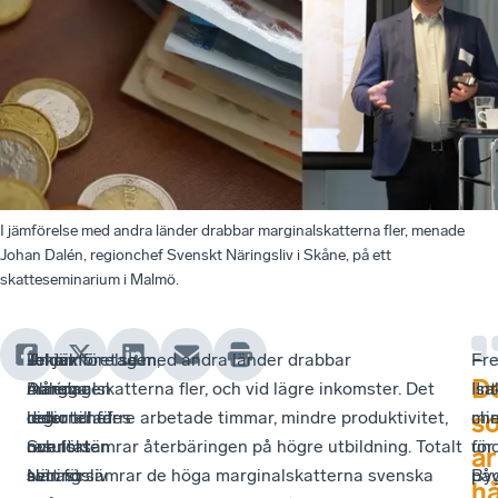
I jämförelse med andra länder drabbar marginalskatterna fler, menade
Johan Dalén, regionchef Svenskt Näringsliv i Skåne, på ett
skatteseminarium i Malmö.
Teknikföretagen,
Under
Johan
– I jämförelse med andra länder drabbar
Fre
–
D
Almega
måndagen
Dalén,
marginalskatterna fler, och vid lägre inkomster. Det
Isa
Int
och
diskuterades
regionchef
leder till färre arbetade timmar, mindre produktivitet,
ch
min
s
nu
resultaten
Svenskt
och försämrar återbäringen på högre utbildning. Totalt
för
und
ar
senast
av
Näringsliv
sett försämrar de höga marginalskatterna svenska
Byg
på
hå