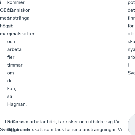
i
kommer
pot
OECD
människor
det
med
anstränga
fin
högst
sig
för
marginalskatter.
mer
att
och
sk
arbeta
ny
fler
ar
timmar
i
om
Sve
de
kan,
sa
Hagman.
– I
Rasmus
–
Sofia
– De som arbetar hårt, tar risker och utbildar sig får
Am
Sverige
Ling
Men
Nerbrand
betala mer skatt som tack för sina ansträngningar. Vi
Wol