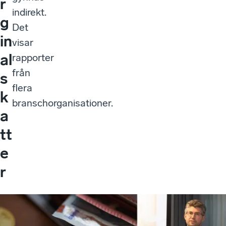
r
indirekt.
g
Det
in
visar
al
rapporter
från
s
flera
k
branschorganisationer.
a
tt
e
r