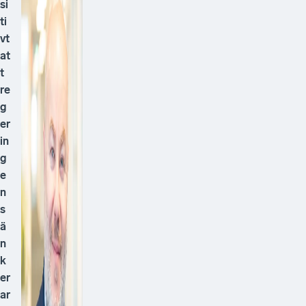
si
ti
vt
at
t
re
g
er
in
g
e
n
s
ä
n
k
er
ar