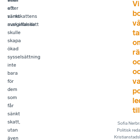
Vi
att
efter
b
sänkt
värnskattens
v
marginalskatt
avskaffande.
ta
skulle
skapa
o
ökad
rä
sysselsättning
oc
inte
o
bara
v
för
dem
po
som
le
får
til
sänkt
skatt,
Sofia Nerb
utan
Politisk red
Kristianstads
även