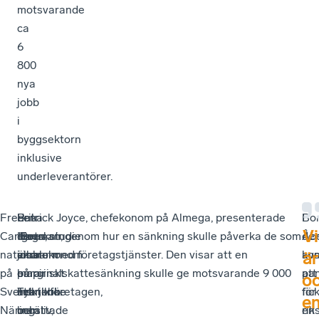
motsvarande
ca
6
800
nya
jobb
i
byggsektorn
inklusive
underleverantörer.
Fredrik
–
Lena
–
Patrick Joyce, chefekonom på Almega, presenterade
I
Bo
Vi
Carlgren,
Det
Hagman,
Forskningen
deras studie om hur en sänkning skulle påverka de som
de
Åb
nationalekonom
är
ekonom
visar
jobbar med företagstjänster. Den visar att en
avs
ko
är
på
bara
på
empiriskt
marginalskattesänkning skulle ge motsvarande 9 000
pa
att
o
Svenskt
Frankrike
Teknikföretagen,
att
nya jobb.
fic
för
en
Näringsliv,
och
berättade
man
ri
en