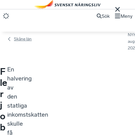
Sök
Meny
NY
Skåne län
aug
202
En
F
halvering
le
av
r
den
j
statliga
o
inkomstskatten
skulle
b
få