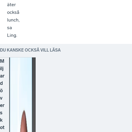
äter
också
lunch,
sa
Ling.
DU KANSKE OCKSÅ VILL LÄSA
M
ilj
ar
d
ö
v
er
s
k
ot