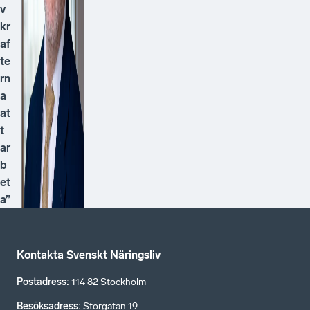
v
kr
af
te
rn
a
at
t
ar
b
et
a”
Kontakta Svenskt Näringsliv
Postadress
:
114 82 Stockholm
Besöksadress
:
Storgatan 19