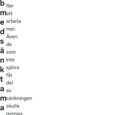
b
fler
m
att
e
arbeta
mer.
d
Även
s
de
ä
som
n
inte
själva
k
får
t
del
a
av
m
sänkningen
skulle
a
gynnas