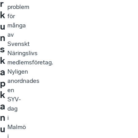
r
problem
k
för
u
många
av
n
Svenskt
s
Näringslivs
k
medlemsföretag.
a
Nyligen
anordnades
p
en
k
SYV-
a
dag
n
i
Malmö
u
i