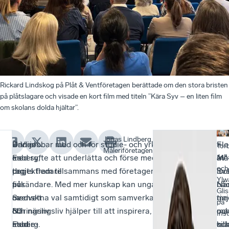
Rickard Lindskog på Plåt & Ventföretagen berättade om den stora bristen
på plåtslagare och visade en kort film med titeln ”Kära Syv – en liten film
om skolans dolda hjältar”.
Jonas Lindberg,
Under
Daniel
– Vi jobbar med och för studie- och yrkesvägledare
Fle
–
Tor
Måleriföretagen
en
Esberg,
med syfte att underlätta och förse med material som
av
Mål
Joh
och
dag
projektledare
tagits fram tillsammans med företagen hos våra
Sv
loc
Ylw
fick
på
avsändare. Med mer kunskap kan unga göra mer
När
bå
Gli
ca
Svenskt
medvetna val samtidigt som samverkan mellan skola
me
tje
på
80
Näringsliv
och näringsliv hjälper till att inspirera, säger Daniel
me
oc
Ins
studie-
med
Esberg.
oc
kill
tal