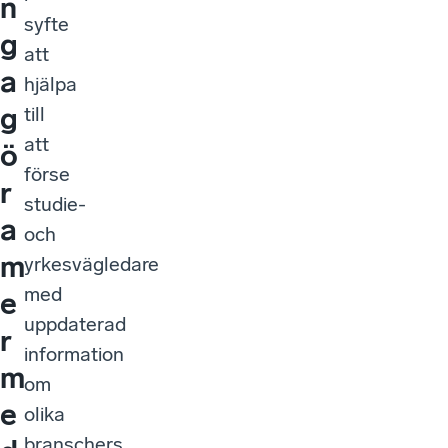
n
syfte
g
att
a
hjälpa
g
till
att
ö
förse
r
studie-
a
och
m
yrkesvägledare
med
e
uppdaterad
r
information
m
om
e
olika
branschers