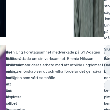
sto
sä
Jo
Lin
på
Mål
SK
Det
–
Även Ung Företagsamhet medverkade på SYV-dagen
–
Ne
AV
fördes
Det
och berättade om sin verksamhet. Emmie Nilsson
For
ka
diskussioner
är
berättade hur deras arbete med att utbilda ungdomar i
vis
du
Da
om
väldigt
entreprenörskap ser ut och vilka fördelar det ger såväl
bla
lad
hur
vanligt
individen som vårt samhälle.
an
ner
vi
att
att
all
kan
det
UF
de
inspirera
första
ele
pre
och
jobbet
har
so
uppmuntra
är
en
vis