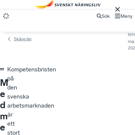
Sök
Meny
NY
Skåne län
maj
202
Kompetensbristen
”
på
M
den
e
svenska
d
arbetsmarknaden
m
är
ett
e
stort