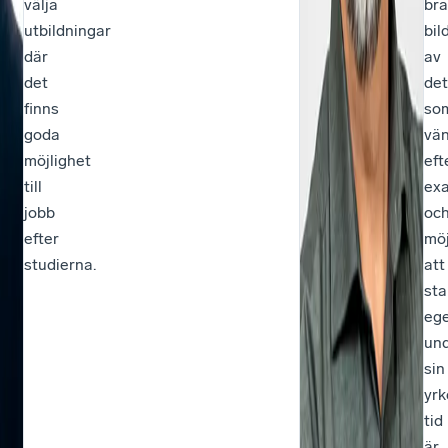
välja
bra
utbildningar
bil
där
av
det
det
finns
so
goda
vän
möjlighet
eft
till
ex
jobb
oc
efter
möj
studierna.
att
sta
eg
un
sin
yr
tid
är