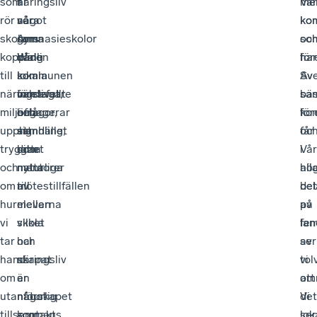
som
näringsliv
i
är
Vå
mel
rör
ser
våra
något
ko
ko
skolans
Anna
gymnasieskolor
som
so
oc
koppling
Wallin
där
både
har
för
till
som
lokala
kommunen
Sve
Av
näringslivet,
värdefullt
företagare
och
bä
sam
miljöfrågor,
och
engagerar
hela
för
ko
upphandling,
att
sig
samhället
oc
får
trygghet
hitta
som
drar
i
Vå
och
naturliga
mentorer
nytta
all
hö
om
mötestillfällen
till
av.
del
be
hur
mellan
eleverna
av
på
vi
skola
vilket
lan
fe
tar
och
har
ser
av
hand
näringsliv
skapat
vi
tol
om
är
en
att
om
utanförskapet
något
naturlig
det
Vi
tillsammans.
som
kontakt
lok
ser