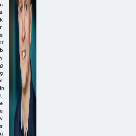
n
s
k
r
a
ft
b
y
g
g
s
in
t
e
a
v
si
g