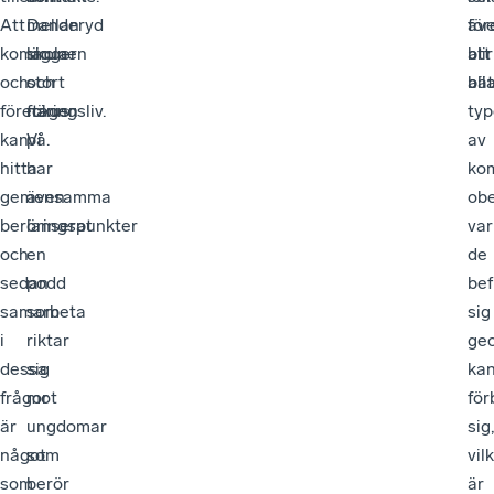
Att
Danderyd
mellan
för
äv
kommunen
lägger
skola
blir
att
och
stort
och
bät
all
företagen
fokus
näringsliv.
typ
kan
på.
Vi
av
hitta
har
ko
gemensamma
även
ob
beröringspunkter
lanserat
var
och
en
de
sedan
podd
bef
samarbeta
som
sig
i
riktar
geo
dessa
sig
ka
frågor
mot
för
är
ungdomar
sig,
något
som
vil
som
berör
är