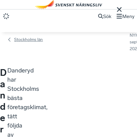
Sök
Meny
NY
Stockholms län
sep
202
Danderyd
D
har
a
Stockholms
n
bästa
d
företagsklimat,
e
tätt
följda
r
av