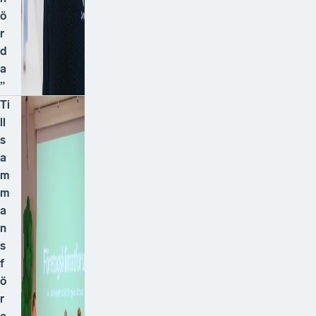
ö
r
d
a
”
Ti
ll
s
a
m
m
a
n
s
f
ö
r