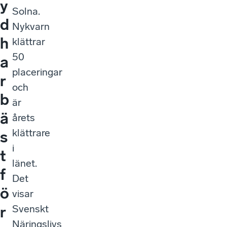
y
Solna.
d
Nykvarn
h
klättrar
50
a
placeringar
r
och
b
är
ä
årets
klättrare
s
i
t
länet.
f
Det
ö
visar
Svenskt
r
Näringslivs