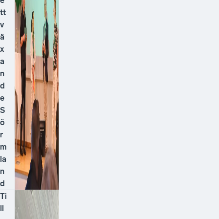
e
tt
v
ä
x
a
n
d
e
S
ö
r
m
la
n
d
Ti
ll