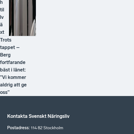
h
til
lv
ä
xt
Trots
tappet –
Berg
fortfarande
bäst i länet:
”Vi kommer
aldrig att ge
oss”
Kontakta Svenskt Näringsliv
Postadress
:
114 82 Stockholm