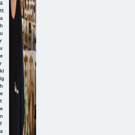
ä
tt
a
h
u
r
v
e
r
kl
ig
h
e
t
e
n
f
a