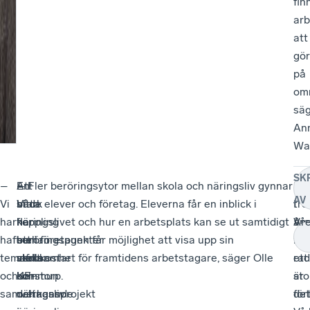
fin
arb
att
gö
på
omr
sä
An
Wal
SK
–
Att
–
En
– Fler beröringsytor mellan skola och näringsliv gynnar
Fö
–
AV
Vi
hitta
Vi
stark
både elever och företag. Eleverna får en inblick i
tre
I
har
fler
har
koppling
näringslivet och hur en arbetsplats kan se ut samtidigt
åre
Vå
Ar
haft
beröringspunkter
ett
mellan
som företagen får möjlighet att visa upp sin
i
fin
temafrukostar
mellan
stort
skola
verksamhet för framtidens arbetstagare, säger Olle
rad
ett
och
kommun
UF-
och
Karstorp.
är
sto
samverkansprojekt
och
deltagande
näringsliv
det
för