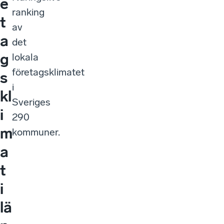
e
ranking
t
av
a
det
g
lokala
företagsklimatet
s
i
kl
Sveriges
i
290
m
kommuner.
a
t
i
lä