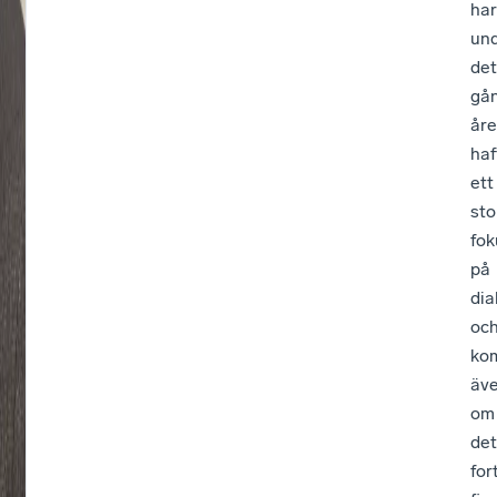
har
un
det
gå
åre
haf
ett
sto
fok
på
dia
oc
ko
äv
om
det
for