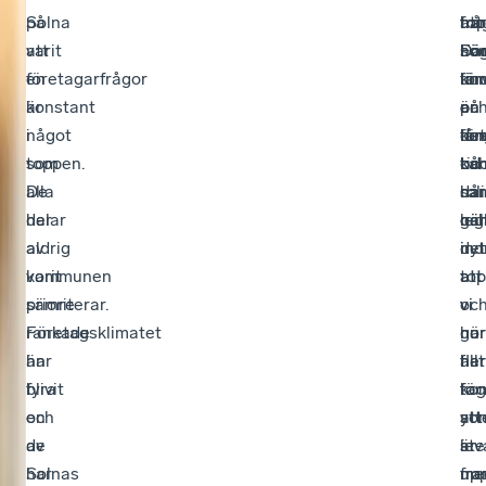
Solna
på
top
att
har
frå
varit
att
Fö
Da
hö
so
en
företagarfrågor
län
un
för
ko
konstant
är
är
en
på
oc
i
något
det
lån
ko
för
toppen.
som
bå
tid
oc
ka
De
alla
rol
har
då
sa
har
delar
oc
leg
gäl
nä
aldrig
av
nyt
i
det
ino
varit
kommunen
att
to
att
sämre
prioriterar.
vi
oc
vi
rankade
Företagsklimatet
har
nu
gör
än
har
fle
har
allt
fyra
blivit
ko
tag
för
och
en
so
ytt
att
de
av
är
ste
lev
har
Solnas
me
fra
up