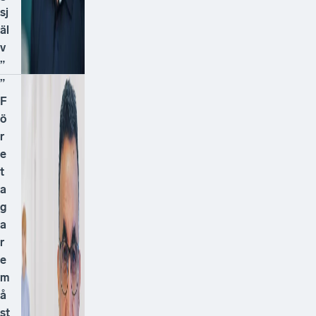
sj
äl
v
”
”
F
ö
r
e
t
a
g
a
r
e
m
å
st