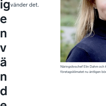
ig
vänder det.
e
n
v
ä
Näringslivschef Elin Dahm och 
n
företagsklimatet nu äntligen bör
d
e