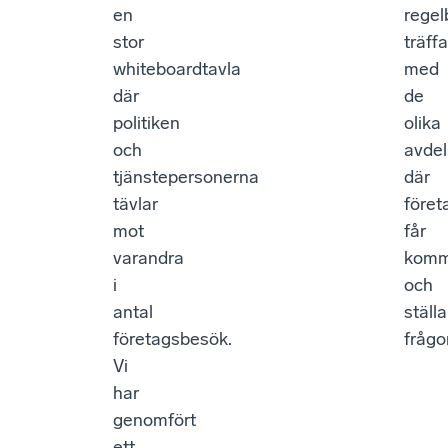
en
rege
stor
träffa
whiteboardtavla
med
där
de
politiken
olika
och
avdel
tjänstepersonerna
där
tävlar
föret
mot
får
varandra
kom
i
och
antal
ställa
företagsbesök.
frågor
Vi
har
genomfört
ett