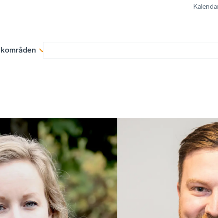
Kalenda
kområden
Medlemskap
Rapporter och remissva