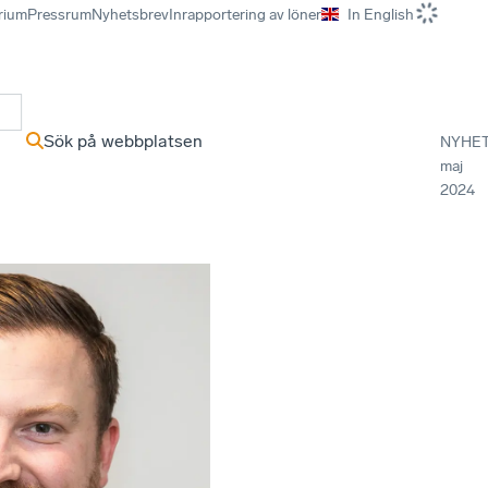
rium
Pressrum
Nyhetsbrev
Inrapportering av löner
In English
r
Sök på webbplatsen
NYHE
maj
2024