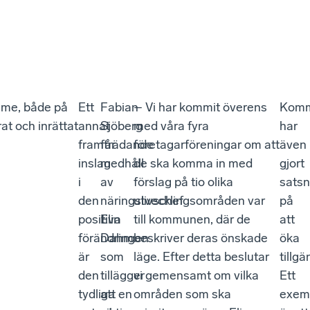
ymme, både på
Ett
Fabian
– Vi har kommit överens
Kom
at och inrättat
annat
Sjöberg
med våra fyra
har
framträdande
får
företagarföreningar om att
även
inslag
medhåll
de ska komma in med
gjort
i
av
förslag på tio olika
satsn
den
näringslivschef
utvecklingsområden var
på
positiva
Elin
till kommunen, där de
att
förändringen
Dahm
beskriver deras önskade
öka
är
som
läge. Efter detta beslutar
tillg
den
tillägger
vi gemensamt om vilka
Ett
tydliga
att en
områden som ska
exem