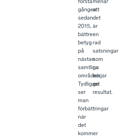
första
menar
gången
att
sedan
det
2015,
är
bättre
en
betyg
rad
på
satsningar
nästan
som
samtliga
nu
områden.
börjar
Tydligast
ge
ser
resultat.
man
förbättringar
när
det
kommer