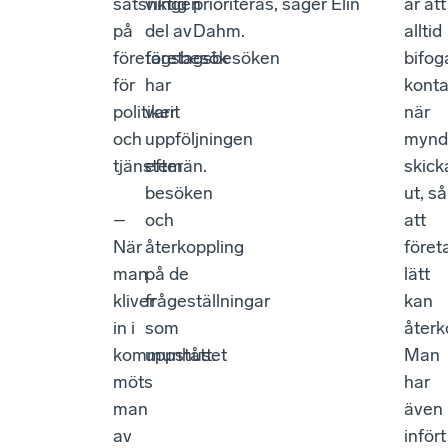
satsningen
viktig
prioriteras, säger Elin
är att
på
del av
Dahm.
alltid
företagsbesök
företagsbesöken
bifog
för
har
konta
politiker
varit
när
och
uppföljningen
mynd
tjänstemän.
efter
skick
besöken
ut, så
–
och
att
När
återkoppling
föret
man
på de
lätt
kliver
frågeställningar
kan
in i
som
återk
kommunhuset
uppstått.
Man
möts
har
man
även
av
infört