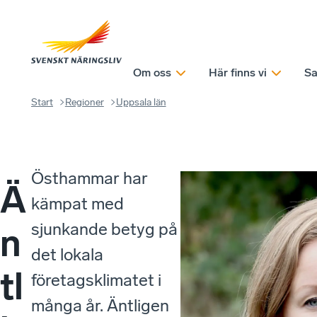
Om oss
Här finns vi
Sa
Start
Regioner
Uppsala län
Östhammar har
Ä
kämpat med
sjunkande betyg på
n
det lokala
tl
företagsklimatet i
många år. Äntligen