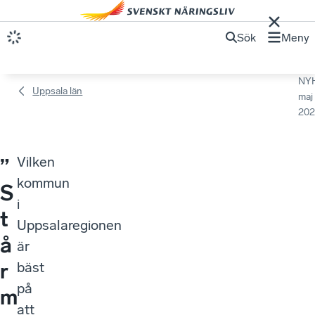
Sök
Meny
NY
Uppsala län
maj
202
Vilken
”
kommun
S
i
t
Uppsalaregionen
å
är
r
bäst
på
m
att