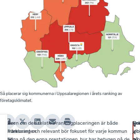
Så placerar sig kommunerna i Uppsalaregionen i årets ranking av
företagsklimatet.
Ser
–
Även om den relativa rankingplaceringen är både
En
Nor
4
man
Förklaringen
intressant och relevant bör fokuset för varje kommun
ido
job
k
o
till
är
ligga på den egna prestationen, hur har betygen på de
arb
på