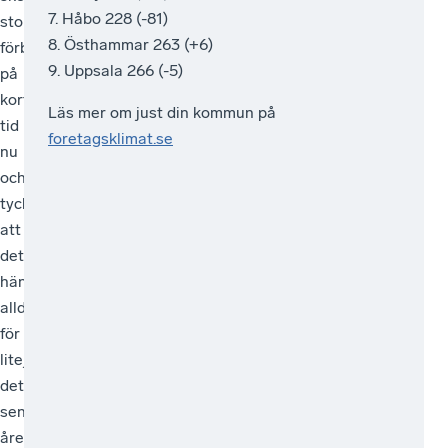
7. Håbo 228 (-81)
stora
med
sätt
betygsätter
8. Östhammar 263 (+6)
förbättringar
färre
att
sin
9. Uppsala 266 (-5)
på
än
arbeta,
kommun.
kort
25
men
Ett
Läs mer om just din kommun på
tid
anställda
det
gott
foretagsklimat.se
nu
är
är
företagsklimat
och
mest
en
är
tycker
missnöjda
lång
grogrund
att
med
väg
för
det
företagsklimatet.
kvar
tillväxt.
hänt
Uppsalas
att
Tillväxt
alldeles
myndighetsutövning
vandra
betyder
för
fungerar
till
fler
lite
allt
ett
jobb
det
bättre,
riktigt
och
senaste
det
bra
välfärd.
året,
visar
företagsklimat.
Vill