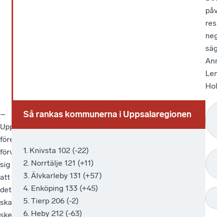
påv
res
neg
sä
An
Le
Ho
Så rankas kommunerna i Uppsalaregionen
–
Det
–
–
Uppsalas
är
Uppsala
Företagsklimatet
företagare
branscherna
är
är
1. Knivsta 102 (-22)
förväntar
bygg,
på
mer
2. Norrtälje 121 (+11)
sig
handel
rätt
än
3. Älvkarleby 131 (+57)
att
och
väg
en
4. Enköping 133 (+45)
det
transport
med
attitydundersökning
5. Tierp 206 (-2)
ska
liksom
sitt
där
6. Heby 212 (-63)
ske
företag
nya
företagen