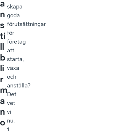
a
skapa
n
goda
s
förutsättningar
för
ti
företag
ll
att
b
starta,
li
växa
och
r
anställa?
m
Det
a
vet
n
vi
nu.
o
1