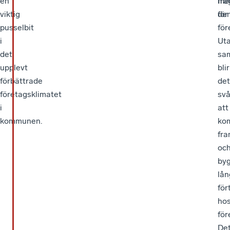
en
me
frå
viktig
den
för
pusselbit
för
i
Ut
det
sa
upplevt
blir
förbättrade
det
företagsklimatet
svå
i
att
kommunen.
ko
fra
oc
by
lån
för
ho
för
De