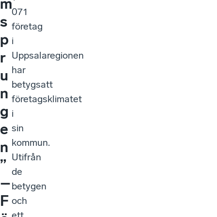
m
071
s
företag
p
i
r
Uppsalaregionen
har
u
betygsatt
n
företagsklimatet
g
i
e
sin
kommun.
n
Utifrån
”
de
–
betygen
F
och
ett