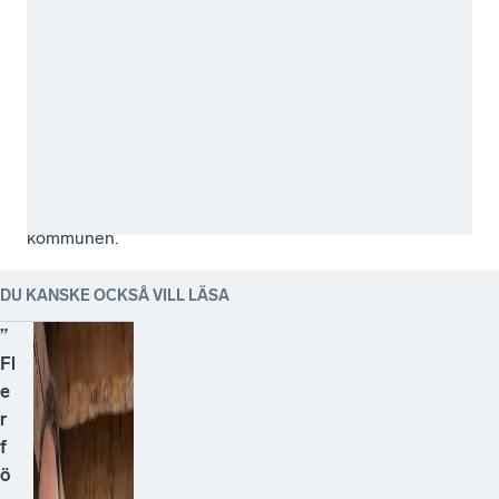
av
Stadsbyggnadsförvaltningen
lyfts
in
till
andra
delar
av
kommunen.
DU KANSKE OCKSÅ VILL LÄSA
”
Fl
e
r
f
ö