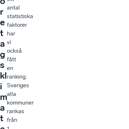
ö
antal
r
statistiska
e
faktorer
t
har
a
vi
också
g
fått
s
en
kl
ranking.
i
Sveriges
alla
m
kommuner
a
rankas
t
från
e
1