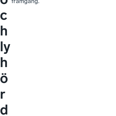
framgång.
c
h
ly
h
ö
r
d