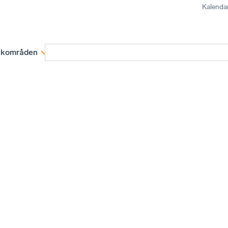
Kalenda
kområden
Medlemskap
Rapporter och remissva