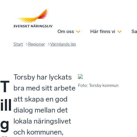
Om oss
Här finns vi
Sa
Start
Regioner
Värmlands län
Torsby har lyckats
T
Foto
:
Torsby kommun
bra med sitt arbete
att skapa en god
ill
dialog mellan det
g
lokala näringslivet
och kommunen,