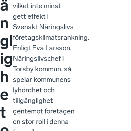
ä
vilket inte minst
gett effekt i
n
Svenskt Näringslivs
gl
företagsklimatsrankning.
Enligt Eva Larsson,
ig
Näringslivschef i
Torsby kommun, så
h
spelar kommunens
e
lyhördhet och
tillgänglighet
t
gentemot företagen
en stor roll i denna
o