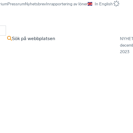
rium
Pressrum
Nyhetsbrev
Inrapportering av löner
In English
r
Sök på webbplatsen
NYHE
decem
2023