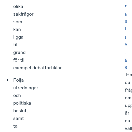
n
olika
g
sakfrågor
s
som
l
kan
i
ligga
v
till
.
grund
s
för till
e
exempel debattartiklar
Ha
Följa
du
utredningar
frå
och
om
politiska
up
beslut,
är
samt
du
ta
vä