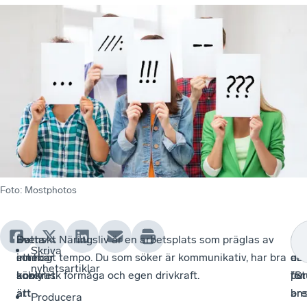
Foto
:
Mostphotos
Du
Detta
Svenskt Näringsliv är en arbetsplats som präglas av
CV
Mä
Sis
Skriva
som
innebär
ett högt tempo. Du som söker är kommunikativ, har bra
oc
an
da
nyhetsartiklar
söker
konkret
analytisk förmåga och egen drivkraft.
per
”S
för
är
att
bre
an
Producera