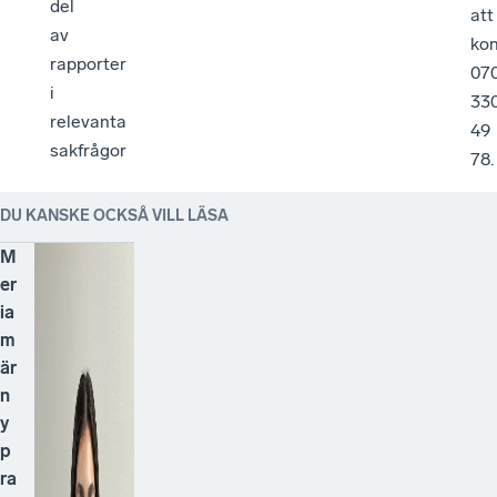
del
att
av
kon
rapporter
07
i
33
relevanta
49
sakfrågor
78
DU KANSKE OCKSÅ VILL LÄSA
M
er
ia
m
är
n
y
p
ra