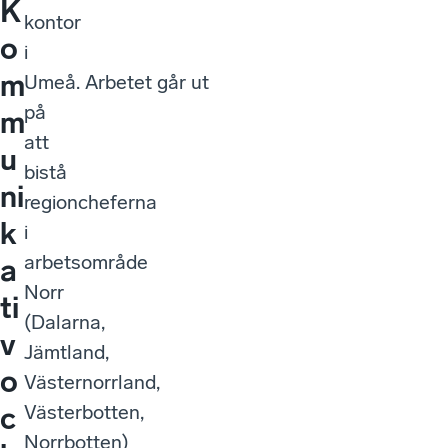
K
kontor
o
i
m
Umeå. Arbetet går ut
på
m
att
u
bistå
ni
regioncheferna
k
i
arbetsområde
a
Norr
ti
(Dalarna,
v
Jämtland,
o
Västernorrland,
Västerbotten,
c
Norrbotten)