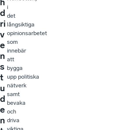
h
i
d
det
ri
långsiktiga
v
opinionsarbetet
som
e
innebär
n
att
s
bygga
t
upp politiska
nätverk
u
samt
d
bevaka
e
och
n
driva
viktiga