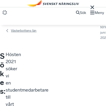
Sök
Meny
NY
Västerbottens län
juni
202
Hösten
S
2021
ö
söker
k
vi
e
en
s:
studentmedarbetare
till
vårt