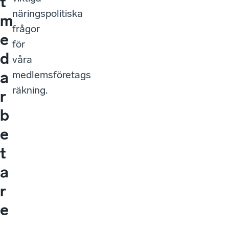
t
näringspolitiska
m
frågor
e
för
d
våra
a
medlemsföretags
räkning.
r
b
e
t
a
r
e