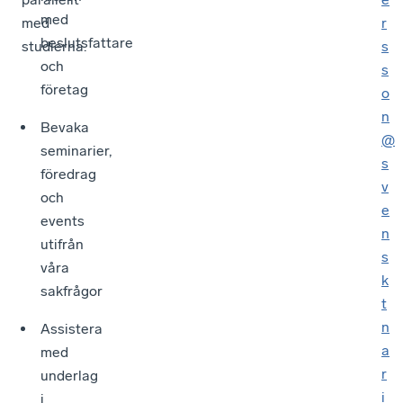
med
med
r
beslutsfattare
studierna.
s
och
s
företag
o
n
Bevaka
@
seminarier,
s
föredrag
v
och
e
events
n
utifrån
s
våra
k
sakfrågor
t
n
Assistera
a
med
r
underlag
i
i