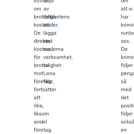
siffror
följd
om
om
av
att vi
brottslighetens
detta
har
kostnader.
att
krimi
De
lägga
runt
direkta
ned
oss.
kostnaderna
sin
De
för
verksamhet,
krimi
brottslighet
sa
följer
mot
Lena
peng
företag
Nitz.
så
fortsätter
med
att
det
öka,
posit
liksom
följer
andel
ocks
företag
en