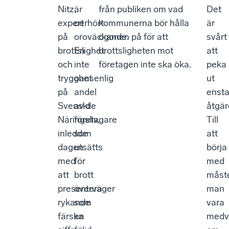
Nitz,
är
från publiken om vad
Det
expert
oerhört
kommunerna bör hålla
är
på
oroväckande.
ögonen på för att
svårt
brottslighet
En
brottsligheten mot
att
och
inte
företagen inte ska öka.
peka
trygghet
oansenlig
ut
på
andel
enst
Svenskt
av de
åtgär
Näringsliv,
företagare
Till
inledde
som
att
dagen
utsätts
börja
med
för
med
att
brott
måst
presentera
överväger
man
rykande
som
vara
färska
en
medv