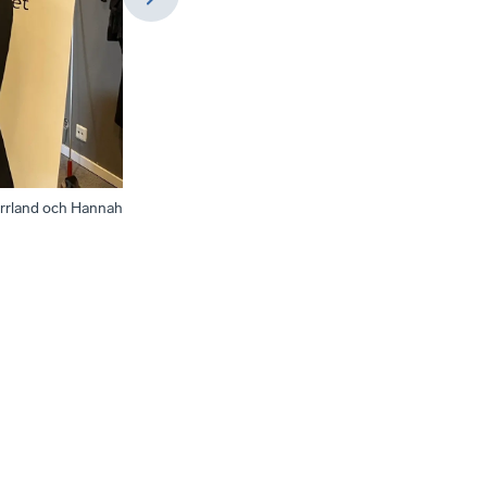
orrland och Hannah
Johan Flodin, Byggföretagens nationella projektledar
att använda sig av.