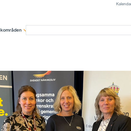
Kalenda
kområden
Medlemskap
Rapporter och remissva