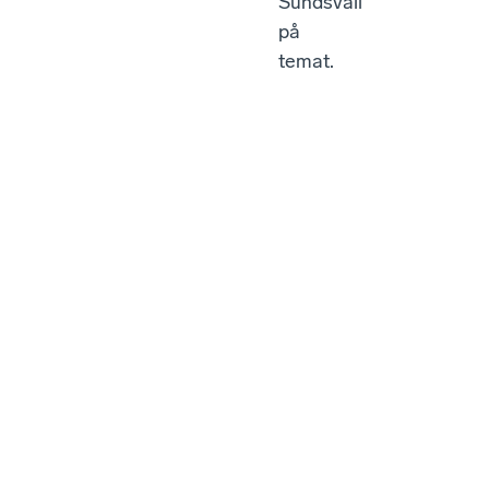
Sundsvall
på
temat.