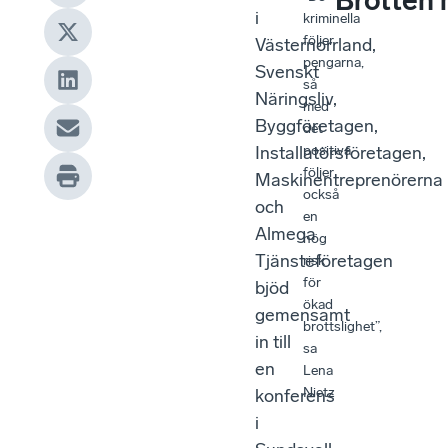
Brotten 
i
kriminella
följer
Västernorrland,
pengarna,
Svenskt
så
Näringsliv,
med
Byggföretagen,
det
positiva
Installatörsföretagen,
följer
Maskinentreprenörerna
också
och
en
Almega
hög
Tjänsteföretagen
risk
för
bjöd
ökad
gemensamt
brottslighet”,
in till
sa
en
Lena
Nietz
konferens
i