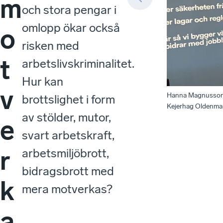
m
och stora pengar i
omlopp ökar också
o
risken med
t
arbetslivskriminalitet.
Hur kan
v
Hanna Magnusson, 
brottslighet i form
Kejerhag Oldenmark
av stölder, mutor,
e
svart arbetskraft,
r
arbetsmiljöbrott,
bidragsbrott med
k
mera motverkas?
a