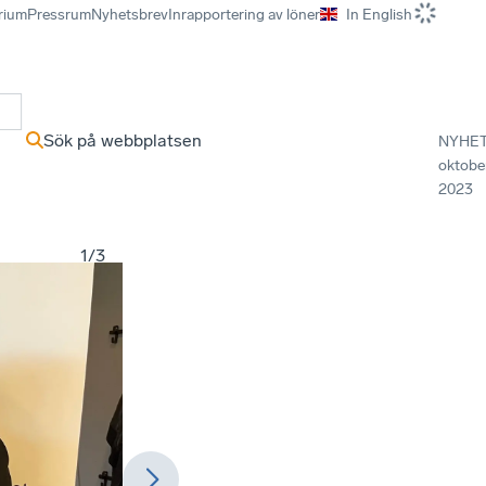
rium
Pressrum
Nyhetsbrev
Inrapportering av löner
In English
r
Sök på webbplatsen
NYHE
oktobe
2023
1
/
3