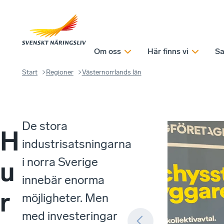
Om oss
Här finns vi
Sa
Start
Regioner
Västernorrlands län
De stora
H
industrisatsningarna
i norra Sverige
u
innebär enorma
r
möjligheter. Men
med investeringar