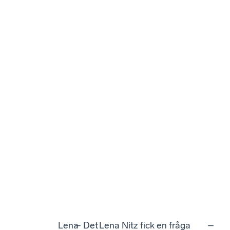
Lena
– Det
Lena Nitz fick en fråga
–