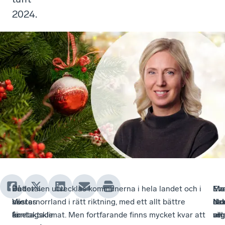
2024.
Under
Det
I
På totalen utvecklas kommunerna i hela landet och i
En
Mo
Me
Ev
nästa
sker
höstas
Västernorrland i rätt riktning, med ett allt bättre
sto
ba
det
Nor
år
en
kontaktade
företagsklimat. Men fortfarande finns mycket kvar att
ut
av
vill
reg