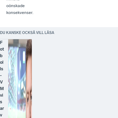
oönskade
konsekvenser.
DU KANSKE OCKSÅ VILL LÄSA
F
ot
b
ol
ls
-
V
M
vi
s
ar
v