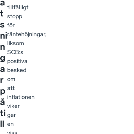
a
tillfälligt
t
stopp
s
för
ni
räntehöjningar,
liksom
n
SCB:s
g
positiva
a
besked
r
om
att
p
inflationen
å
viker
ti
ger
ll
en
viss