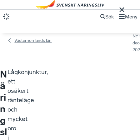
Sök
Meny
NY
Västernorrlands län
dec
202
Lågkonjunktur,
N
ett
ä
osäkert
ri
ränteläge
n
och
g
mycket
oro
sl
i