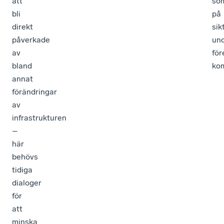
att
so
bli
på
direkt
sik
påverkade
und
av
för
bland
kom
annat
förändringar
av
infrastrukturen
–
här
behövs
tidiga
dialoger
för
att
minska