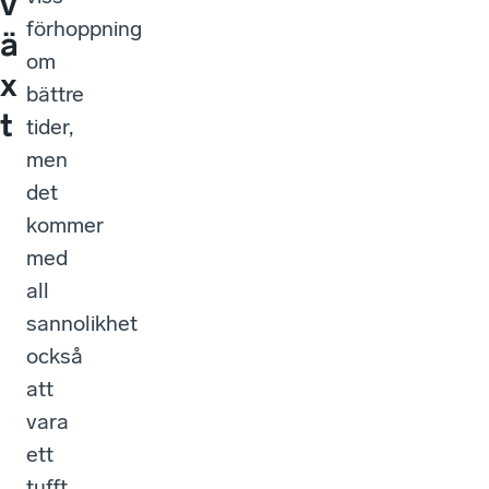
v
förhoppning
ä
om
x
bättre
t
tider,
men
det
kommer
med
all
sannolikhet
också
att
vara
ett
tufft