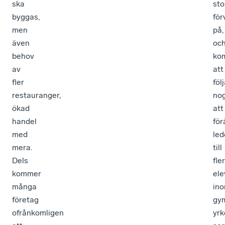
ska
sto
byggas,
för
men
på,
även
oc
behov
ko
av
att
fler
föl
restauranger,
nog
ökad
att
handel
för
med
led
mera.
till
Dels
fler
kommer
ele
många
in
företag
gy
ofrånkomligen
yrk