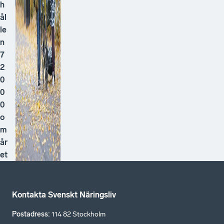
h
ål
le
n
7
2
0
0
0
o
m
år
et
Kontakta Svenskt Näringsliv
Postadress
:
114 82 Stockholm