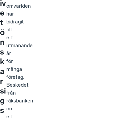
iv
omvärlden
e
har
t
bidragit
till
ö
ett
n
utmanande
s
år
k
för
många
a
företag.
r
Beskedet
si
från
g
Riksbanken
om
s
ett