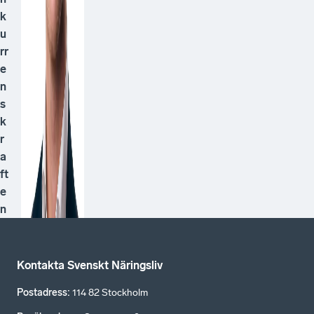
k
u
rr
e
n
s
k
r
a
ft
e
n
Kontakta Svenskt Näringsliv
Postadress
:
114 82 Stockholm