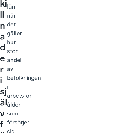
ki
län
ll
när
n
det
gäller
a
hur
d
stor
e
andel
r
av
befolkningen
i
i
sj
arbetsför
äl
ålder
v
som
försörjer
f
sig