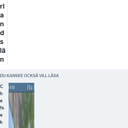
rl
a
n
d
s
lä
n
DU KANSKE OCKSÅ VILL LÄSA
C
h
e
fs
e
k