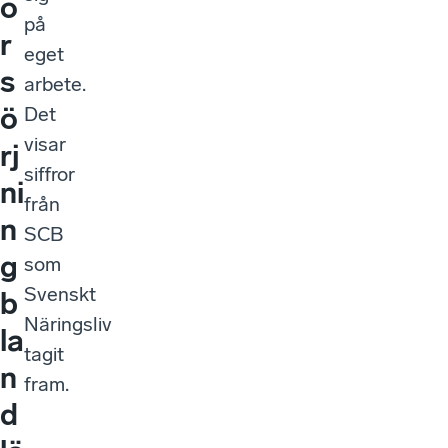
ö
på
r
eget
s
arbete.
ö
Det
visar
rj
siffror
ni
från
n
SCB
g
som
Svenskt
b
Näringsliv
la
tagit
n
fram.
d