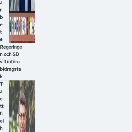
a
r
b
e
t
e
Regeringe
n och SD
vill införa
bidragsta
k
T
a
e
tt
h
el
h