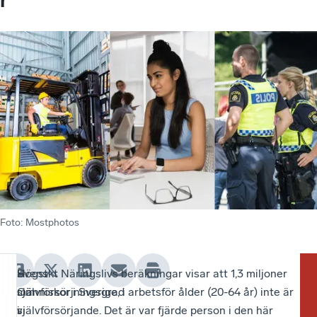
Foto
:
Mostphotos
Högst
–
Svenskt Näringslivs beräkningar visar att 1,3 miljoner
–
Nä
I V
självförsörjningsgrad
Om
människor i Sverige, i arbetsför ålder (20-64 år) inte är
De
pe
de
i
vi
självförsörjande. Det är var fjärde person i den här
är
går
ko