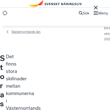
Sök
Meny
NY
Västernorrlands län
okt
202
Det
S
finns
t
stora
o
skillnader
r
mellan
a
kommunerna
i
s
Västernorrlands