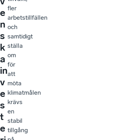
v
fler
e
arbetstillfällen
n
och
s
samtidigt
k
ställa
om
a
för
in
att
v
möta
e
klimatmålen
krävs
s
en
t
stabil
e
tillgång
ri
på