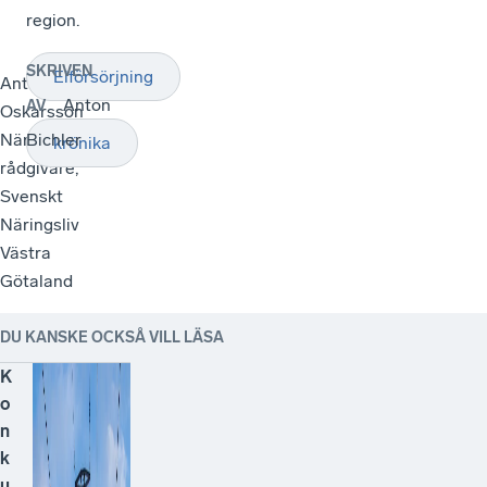
region.
SKRIVEN
Elförsörjning
Anton
Anton
AV
Oskarsson
Näringspolitisk
Bichler
krönika
rådgivare,
Svenskt
Näringsliv
Västra
Götaland
DU KANSKE OCKSÅ VILL LÄSA
K
o
n
k
u