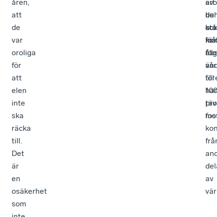
åren,
-
arb
av
att
nu
be
de
de
krä
oc
sto
var
kon
må
för
oroliga
åtg
för
när
för
än
vår
att
till
för
elen
10
har
inte
pro
täv
ska
foss
mo
räcka
kon
till.
frå
Det
an
är
del
en
av
osäkerhet
vär
som
inte