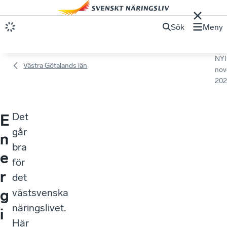
Sök
Meny
NY
Västra Götalands län
nov
202
Det
E
går
n
bra
e
för
r
det
g
västsvenska
näringslivet.
i
Här