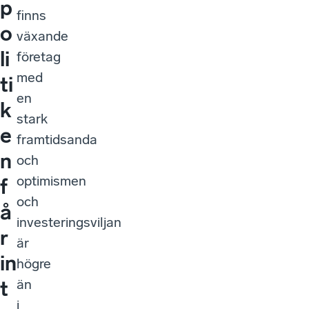
p
finns
o
växande
li
företag
med
ti
en
k
stark
e
framtidsanda
n
och
optimismen
f
och
å
investeringsviljan
r
är
in
högre
än
t
i