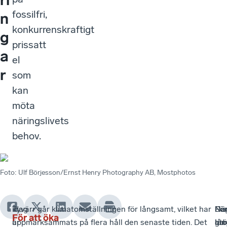
fossilfri,
n
konkurrenskraftigt
g
prissatt
a
el
r
som
kan
möta
näringslivets
behov.
Foto
:
Ulf Börjesson/Ernst Henry Photography AB, Mostphotos
Idag
Tyvärr går klimatomställningen för långsamt, vilket har
Fö
Da
His
När
För att öka
är
uppmärksammats på flera håll den senaste tiden. Det
att
lån
har
gr