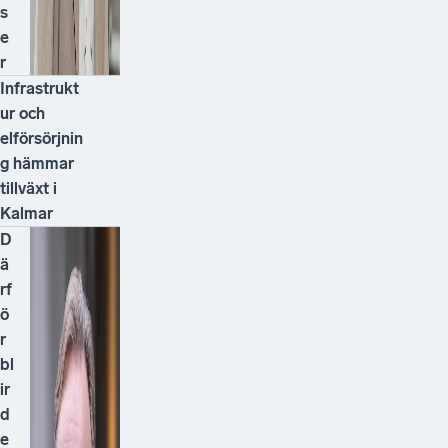
s
e
r
Infrastrukt
ur och
elförsörjnin
g hämmar
tillväxt i
Kalmar
D
ä
rf
ö
r
bl
ir
d
e