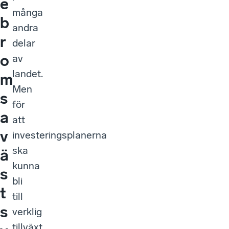
e
många
b
andra
r
delar
o
av
landet.
m
Men
s
för
a
att
v
investeringsplanerna
ska
ä
kunna
s
bli
t
till
s
verklig
tillväxt,