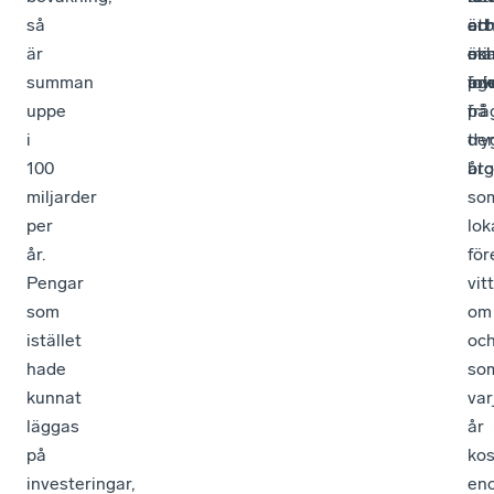
så
oc
är
arb
ett
är
mä
en
oc
öka
summan
age
pri
inv
fok
uppe
frå
i
på
i
tr
de
100
åt
bro
miljarder
so
per
lok
år.
för
Pengar
vit
som
om
istället
oc
hade
so
kunnat
var
läggas
år
på
kos
investeringar,
en