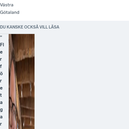
Västra
Götaland
DU KANSKE OCKSÅ VILL LÄSA
”
Fl
e
r
f
ö
r
e
t
a
g
a
r