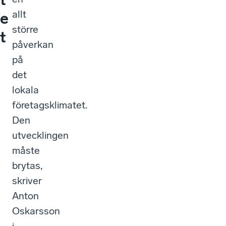
allt
e
större
t
påverkan
på
det
lokala
företagsklimatet.
Den
utvecklingen
måste
brytas,
skriver
Anton
Oskarsson