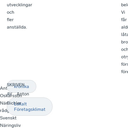
utvecklingar
bel
och
Vi
fler
får
anställda.
ald
låt
bro
oc
otr
för
för
SKRIVEN
krönika
Anton
Anton
AV
Oskarsson
Näringspolitisk
Bichler
Lokalt
Företagsklimat
rådgivare,
Svenskt
Näringsliv