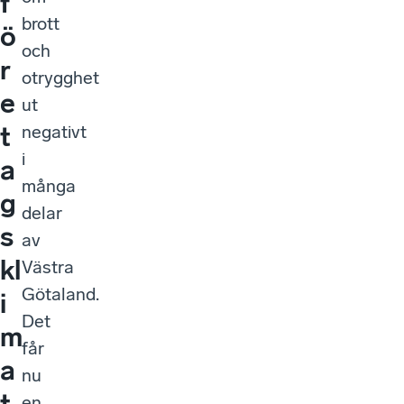
f
brott
ö
och
r
otrygghet
e
ut
t
negativt
i
a
många
g
delar
s
av
kl
Västra
Götaland.
i
Det
m
får
a
nu
t
en