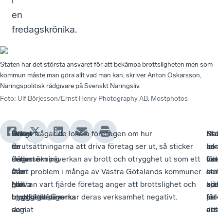
i
en
fredagskrönika.
Staten har det största ansvaret för att bekämpa brottsligheten men som
kommun måste man göra allt vad man kan, skriver Anton Oskarsson,
Näringspolitisk rådgivare på Svenskt Näringsliv.
Foto
:
Ulf Börjesson/Ernst Henry Photography AB, Mostphotos
Under
Ofta
Enligt
När vi frågar de lokala företagen om hur
Bro
Nä
St
De
de
är
en
förutsättningarna att driva företag ser ut, så sticker
är
lok
har
bo
senaste
det
undersökning
frågan om påverkan av brott och otrygghet ut som ett
int
för
det
var
åren
den
från
stort problem i många av Västra Götalands kommuner.
ba
om
stö
en
har
grova
HUI
Nästan vart fjärde företag anger att brottslighet och
ko
att
ans
sjä
trygghetsfrågorna
brottsligheten
uppskattas
otrygghet påverkar deras verksamhet negativt.
för
pe
för
att
seglat
som
de
ens
ut
att
det