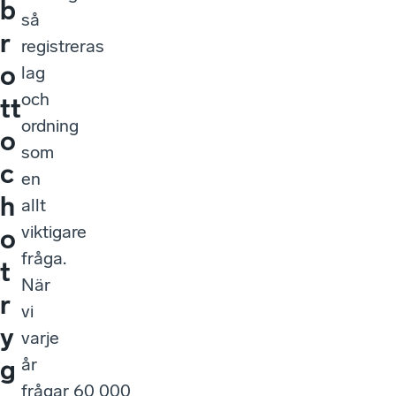
b
så
r
registreras
o
lag
och
tt
ordning
o
som
c
en
h
allt
viktigare
o
fråga.
t
När
r
vi
y
varje
år
g
frågar 60 000