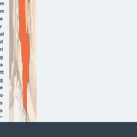
m
m
e
r
al
d
ri
g
a
tt
g
e
o
s
s
”