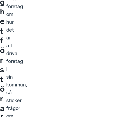
g
företag
h
om
e
hur
t
det
är
f
att
ö
driva
r
företag
s
i
sin
t
kommun,
ö
så
r
sticker
a
frågor
om