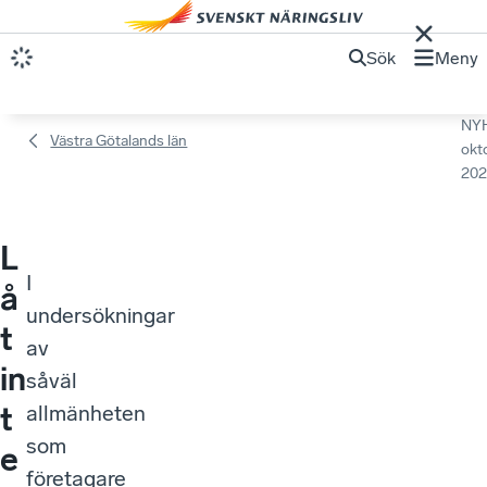
Sök
Meny
NY
Västra Götalands län
okt
202
L
I
å
undersökningar
t
av
in
såväl
t
allmänheten
som
e
företagare