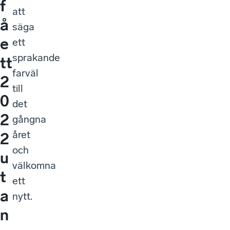
f
att
å
säga
e
ett
sprakande
tt
farväl
2
till
0
det
2
gångna
året
2
och
u
välkomna
t
ett
a
nytt.
n