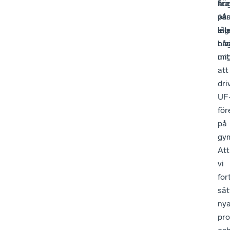
hög
åre
kra
vän
på
öka
ell
låg
int
nå
niv
bla
mi
un
att
dri
UF
för
på
gym
Att
vi
for
sät
ny
pro