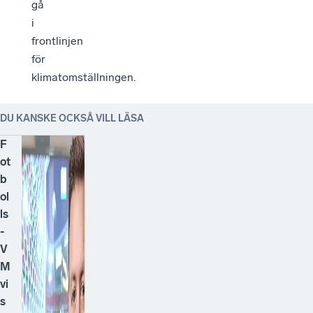
gå
i
frontlinjen
för
klimatomställningen.
DU KANSKE OCKSÅ VILL LÄSA
F
ot
b
ol
ls
-
V
M
vi
s