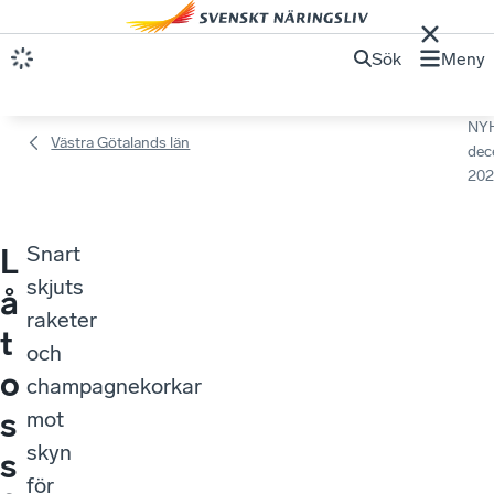
Sök
Meny
NY
Västra Götalands län
dec
202
Snart
L
skjuts
å
raketer
t
och
o
champagnekorkar
s
mot
skyn
s
för