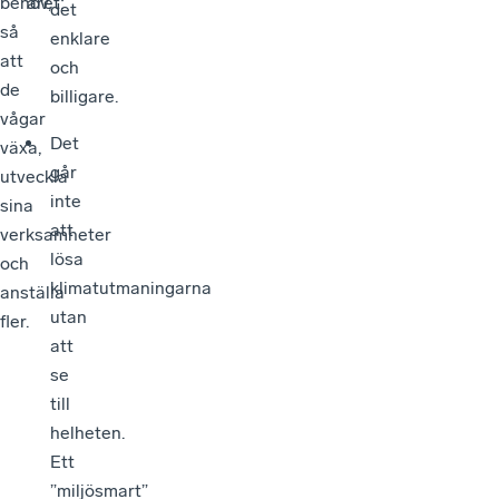
behov,
året:
det
så
enklare
att
och
de
billigare.
vågar
Det
växa,
går
utveckla
inte
sina
att
verksamheter
lösa
och
klimatutmaningarna
anställa
utan
fler.
att
se
till
helheten.
Ett
”miljösmart”