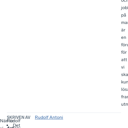
oc
jo
på
ma
är
en
för
för
att
vi
sk
ku
lös
fra
utm
Rudolf Antoni
SKRIVEN AV
När
För
Rudolf
Det