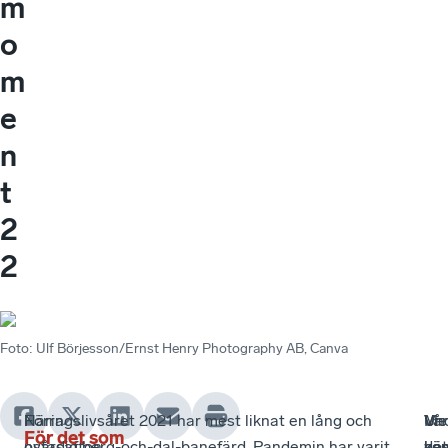
m
o
m
e
n
t
2
2
Foto
:
Ulf Börjesson/Ernst Henry Photography AB, Canva
Förra
Näringslivsåret 2021 har mest liknat en lång och
Un
Vi
Me
Vå
För det som
nyårsafton
ostadig berg-och-dal-banefärd. Pandemin har varit
hö
ko
det
vä