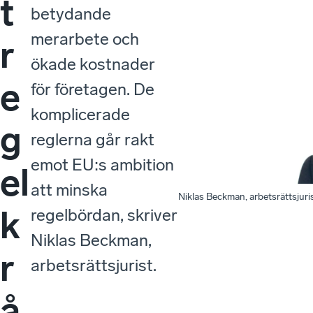
t
betydande
merarbete och
r
ökade kostnader
e
för företagen. De
komplicerade
g
reglerna går rakt
emot EU:s ambition
el
att minska
Niklas Beckman, arbetsrättsjuris
k
regelbördan, skriver
Niklas Beckman,
r
arbetsrättsjurist.
å