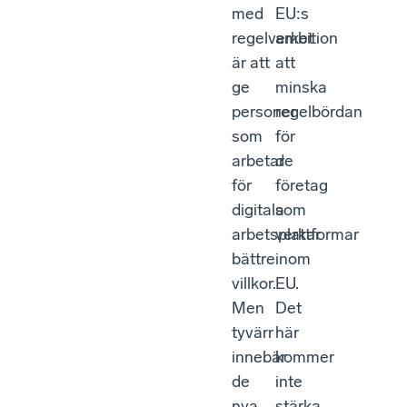
med
EU:s
regelverket
ambition
är att
att
ge
minska
personer
regelbördan
som
för
arbetar
de
för
företag
digitala
som
arbetsplattformar
verkar
bättre
inom
villkor.
EU.
Men
Det
tyvärr
här
innebär
kommer
de
inte
nya
stärka