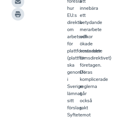
föreslå
att
hur
innebära
EU:s
ett
direktiv
betydande
om
merarbete
arbetsvillkor
och
för
ökade
plattformsarbete
kostnader
(plattformsdirektivet)
för
ska
företagen.
genomföras
De
i
komplicerade
Sverige
reglerna
lämnat
går
sitt
också
förslag.
rakt
Syftet
emot