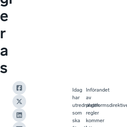
e
r
a
s
Idag
Införandet
har
av
utredningen
plattformsdirektiv
som
regler
ska
kommer