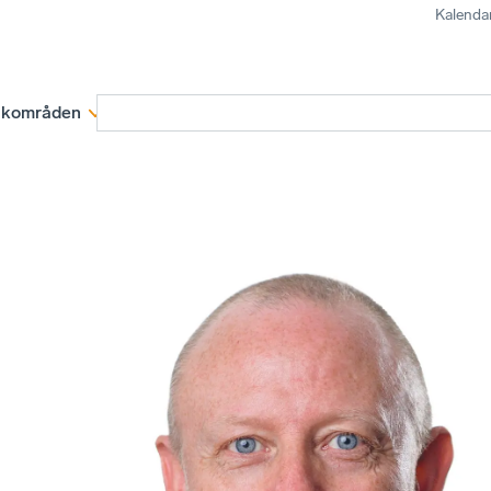
Kalenda
kområden
Medlemskap
Rapporter och remissva