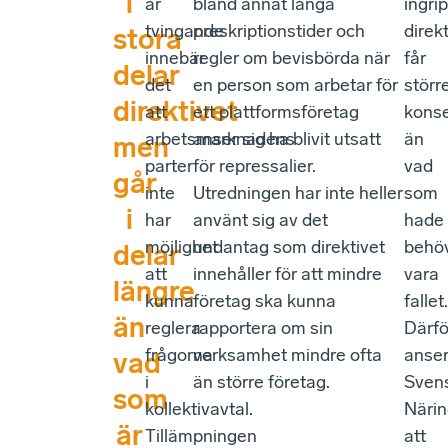
i
är
bland annat långa
ingri
tvingande
preskriptionstider och
direk
stora
innebär
regler om bevisbörda när
får
delar
det
en person som arbetar för
störr
direktivet
att
ett plattformsföretag
kons
arbetsmarknadens
anser sig ha blivit utsatt
än
men
parter
för repressalier.
vad
går
inte
Utredningen har inte heller
som
i
har
använt sig av det
hade
möjlighet
undantag som direktivet
behö
delar
att
innehåller för att mindre
vara
längre
kunna
företag ska kunna
fallet.
än
reglera
rapportera om sin
Därfö
frågorna
verksamhet mindre ofta
anse
vad
i
än större företag.
Sven
som
kollektivavtal.
Närin
är
Tillämpningen
att