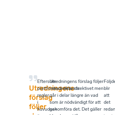
Eftersom
Utredningens förslag följer
Följd
Utredningens
plattformsdirektivets
i stora delar direktivet men
blir
regler
går i delar längre än vad
att
förslag
i
som är nödvändigt för att
det
följer
huvudsak
genomföra det. Det gäller
reda