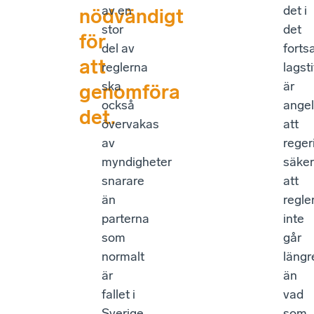
av en
det i
nödvändigt
stor
det
för
del av
forts
att
reglerna
lagst
ska
är
genomföra
också
ange
det.
övervakas
att
av
reger
myndigheter
säker
snarare
att
än
regle
parterna
inte
som
går
normalt
längr
är
än
fallet i
vad
Sverige.
som