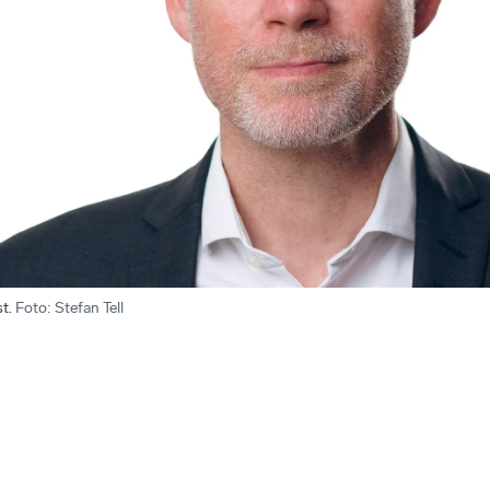
t.
Foto
:
Stefan Tell