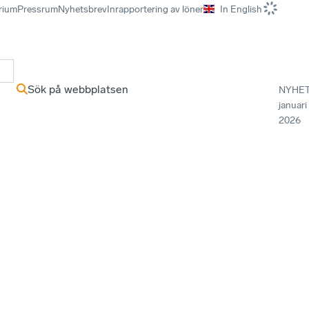
rium
Pressrum
Nyhetsbrev
Inrapportering av löner
In English
r
Sök på webbplatsen
NYHE
januari
2026