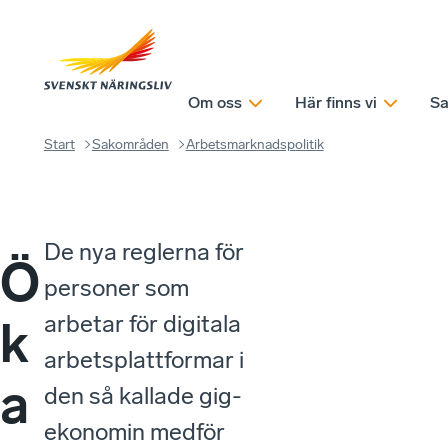
Om oss
Här finns vi
Sa
Start
Sakområden
Arbetsmarknadspolitik
De nya reglerna för
Ö
personer som
arbetar för digitala
k
arbetsplattformar i
a
den så kallade gig-
ekonomin medför