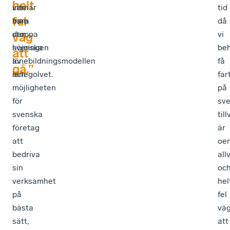
helt
inte
värnar
tid
fel
bara
man
då
stoppa
den
vi
väg
höjningen
svenska
be
att
av
lönebildningsmodellen
få
gå.”
lönegolvet.
och
far
möjligheten
på
för
sv
svenska
til
företag
är
att
oer
bedriva
all
sin
oc
verksamhet
hel
på
fel
bästa
vä
sätt,
att