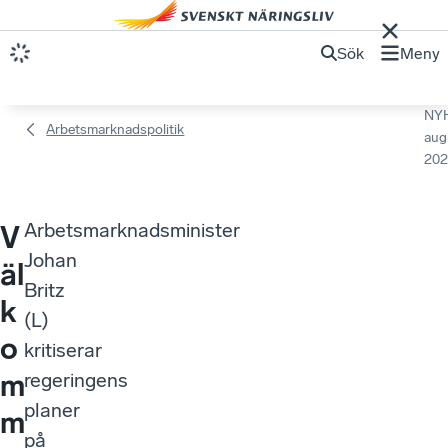
Sök
Meny
NY
Arbetsmarknadspolitik
aug
202
Arbetsmarknadsminister
V
Johan
äl
Britz
k
(L)
o
kritiserar
m
regeringens
planer
m
på