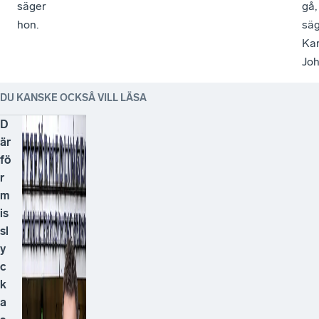
säger
gå,
hon.
sä
Kar
Joh
DU KANSKE OCKSÅ VILL LÄSA
D
är
fö
r
m
is
sl
y
c
k
a