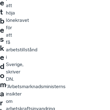
e
att
t
höja
b
lönekravet
för
e
att
s
få
k
arbetstillstånd
e
i
Sverige,
d
skriver
o
DN.
m
”Arbetsmarknadsministerns
a
insikter
om
r
arbetskraftsinvandring