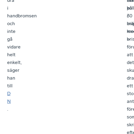
dra
må
BN
i
kol
på
handbromsen
i
30
och
br
mil
inte
me
kro
gå
bri
–
vidare
fö
helt
att
enkelt,
det
säger
sku
han
dr
till
ett
D
sto
N
ant
.
för
so
skr
eft