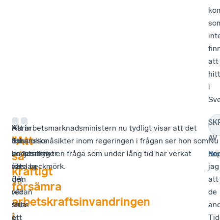
ko
so
int
fin
att
hit
i
Sve
SK
Karin
–
Att arbetsmarknadsministern nu tydligt visar att det
–
”Att
AV
Johansson
Ett
finns olika åsikter inom regeringen i frågan ser hon som
Nu
understryker
konstruktivt
en ljusning i en fråga som under lång tid har verkat
ho
Be
så
att
förslag
vara beckmörk.
jag
kraftigt
det
från
att
försämra
redan
vår
de
arbetskraftsinvandringen
finns
sida
an
i
ett
är
Tid