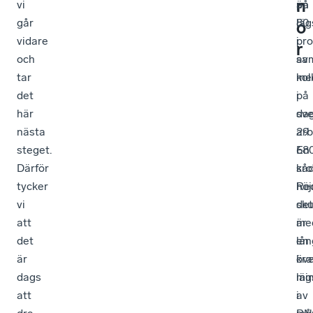
n
vi
på
än
går
80
läg
o
vidare
pro
i
r
och
av
sam
tar
med
kol
det
i
på
här
dag
sv
nästa
29
ar
steget.
68
En
Därför
kro
så
tycker
Re
höj
vi
det
sku
att
är
me
det
lån
en
är
öve
kra
dags
läg
mi
att
i
av