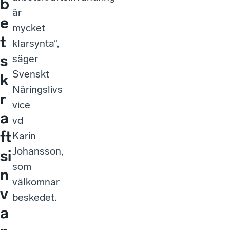
b
är
e
mycket
t
klarsynta”,
s
säger
Svenskt
k
Näringslivs
r
vice
a
vd
ft
Karin
Johansson,
si
som
n
välkomnar
v
beskedet.
a