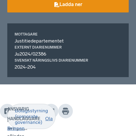
Ladda ner
MOTTAGARE
Justitiedepartementet
EXTERNT DIARIENUMMER
Ju2024/02386
SVENSKT NÄRINGSLIVS DIARIENUMMER
2024-204
ANSVARIG
Bolagsstyrning
Svenskt
(corporate
Ola
HANDLÄGGARE
Näringslivs
governance)
avstyrker
Brinnen