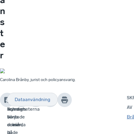
n
s
t
e
r
Carolina Brånby, jurist och policyansvarig.
SK
Dataanvändning
Efter
Skatteverket
Men
AV
Schrems
kommer
myndigheterna
II-
börja
väntade
Br
domen,
använda
också
it-
både
på