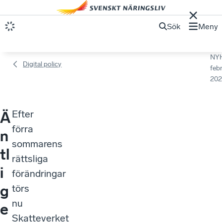
Sök
Meny
NY
Digital policy
febr
202
Efter
Ä
förra
n
sommarens
tl
rättsliga
i
förändringar
g
törs
nu
e
Skatteverket