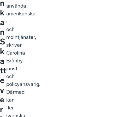
n
använda
k
amerikanska
a
it-
och
n
molntjänster,
S
skriver
k
Carolina
a
Brånby,
jurist
tt
och
e
policyansvarig.
v
Därmed
e
kan
fler
r
svenska