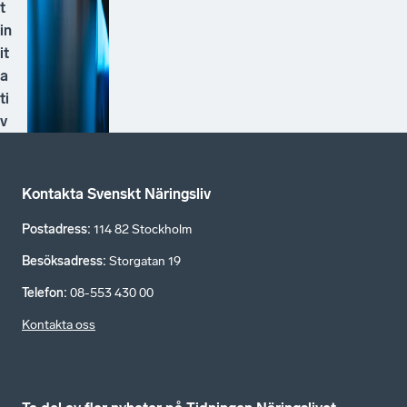
t
in
it
a
ti
v
Kontakta Svenskt Näringsliv
Postadress
:
114 82 Stockholm
Besöksadress
:
Storgatan 19
Telefon
:
08-553 430 00
Kontakta oss