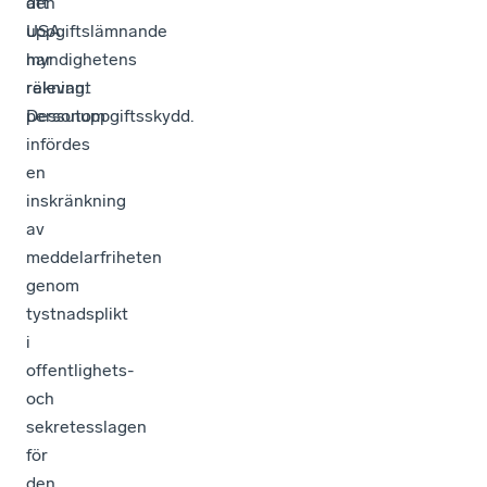
att
den
USA
uppgiftslämnande
har
myndighetens
relevant
räkning.
personuppgiftsskydd.
Dessutom
infördes
en
inskränkning
av
meddelarfriheten
genom
tystnadsplikt
i
offentlighets-
och
sekretesslagen
för
den