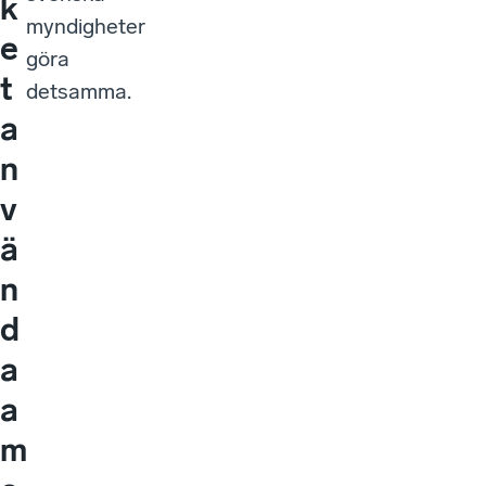
k
myndigheter
e
göra
t
detsamma.
a
n
v
ä
n
d
a
a
m