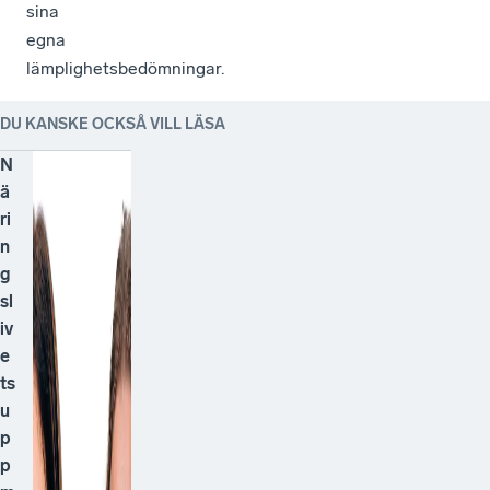
sina
egna
lämplighetsbedömningar.
DU KANSKE OCKSÅ VILL LÄSA
N
ä
ri
n
g
sl
iv
e
ts
u
p
p