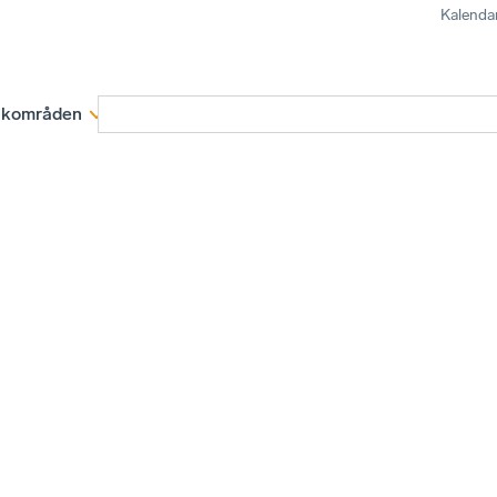
Kalenda
kområden
Medlemskap
Rapporter och remissva