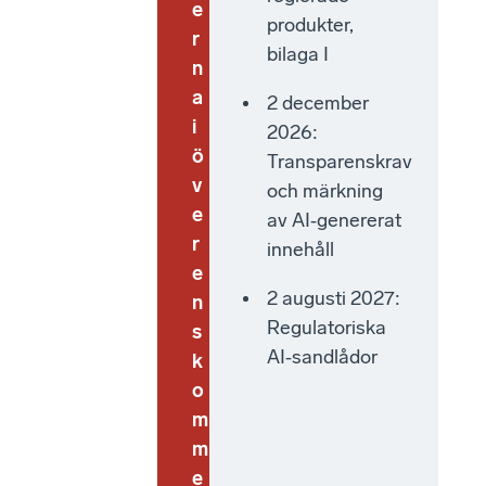
e
produkter,
r
bilaga I
n
a
2 december
i
2026:
ö
Transparenskrav
v
och märkning
e
av AI‑genererat
r
innehåll
e
2 augusti 2027:
n
Regulatoriska
s
AI‑sandlådor
k
o
m
m
e