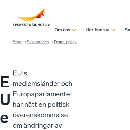
Om oss
Här finns vi
Sa
Start
Sakområden
Digital policy
EU:s
E
medlemsländer och
Europaparlamentet
U
har nått en politisk
e
överenskommelse
om ändringar av