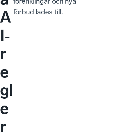
förenklingar och nya
förbud lades till.
A
I‑
r
e
gl
e
r