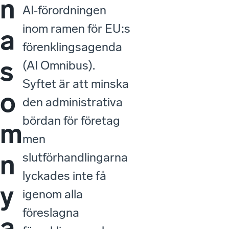
n
AI‑förordningen
inom ramen för EU:s
a
förenklingsagenda
s
(AI Omnibus).
Syftet är att minska
o
den administrativa
bördan för företag
m
men
n
slutförhandlingarna
lyckades inte få
y
igenom alla
föreslagna
a