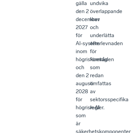
gälla
undvika
den 2
överlappande
december
krav
2027
och
för
underlätta
AI‑system
efterlevnaden
inom
för
högriskområden
företag
och
som
den 2
redan
augusti
omfattas
2028
av
för
sektorsspecifika
högrisk‑AI
regler.
som
är
säkerhetskomponenter