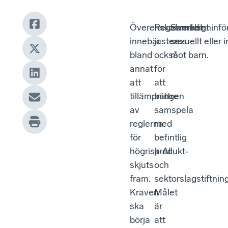
Överenskommelsen
Regelverket
Samtidigt infö
innebär
justeras
sexuellt eller
bland
också
mot barn.
annat
för
att
att
tillämpningen
bättre
av
samspela
reglerna
med
för
befintlig
högrisk‑AI
produkt‑
skjuts
och
fram.
sektorslagstiftning
Kraven
Målet
ska
är
börja
att