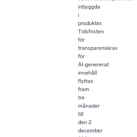
inbyggda
i
produkter.
Tidsfristen
för
transparenskrav
för
AI‑genererat
innehåll
flyttas
fram
tre
månader
till
den 2
december