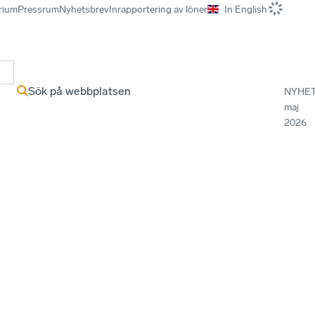
rium
Pressrum
Nyhetsbrev
Inrapportering av löner
In English
r
Sök på webbplatsen
NYHE
maj
2026