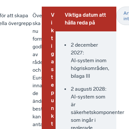
Art
V
Viktiga datum att
för att skapa
Överenskommelsen
in
i
hålla reda på
ella övergrepp
ska
k
nu
t
formellt
2 december
i
godkännas
2027:
g
av
AI‑system inom
a
rådet
högriskområden,
s
och
bilaga III
t
Europaparlamentet
e
innan
2 augusti 2028:
p
de
AI-system som
u
ändrade
är
n
bestämmelserna
säkerhetskomponenter
k
kan
som ingår i
t
antas.
reglerade