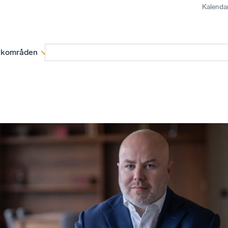
Kalenda
kområden
Medlemskap
Rapporter och remissva