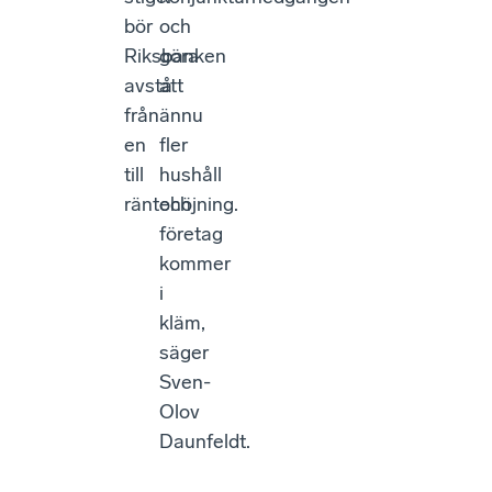
bör
och
Riksbanken
göra
avstå
att
från
ännu
en
fler
till
hushåll
räntehöjning.
och
företag
kommer
i
kläm,
säger
Sven-
Olov
Daunfeldt.