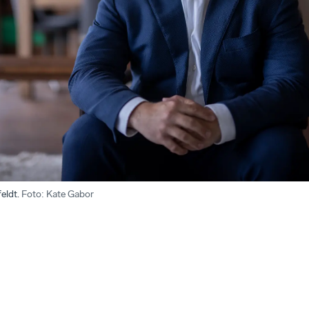
eldt.
Foto
:
Kate Gabor