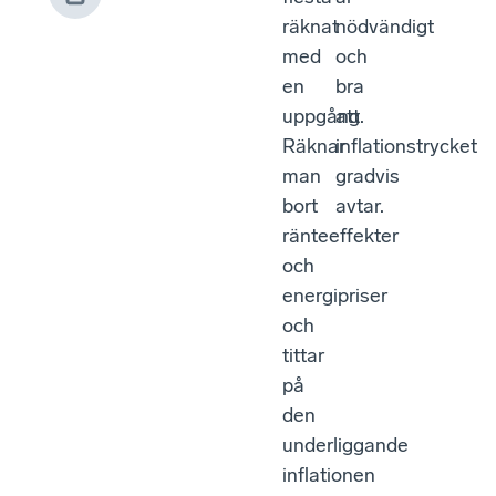
räknat
nödvändigt
med
och
en
bra
uppgång.
att
Räknar
inflationstrycket
man
gradvis
bort
avtar.
ränteeffekter
och
energipriser
och
tittar
på
den
underliggande
inflationen