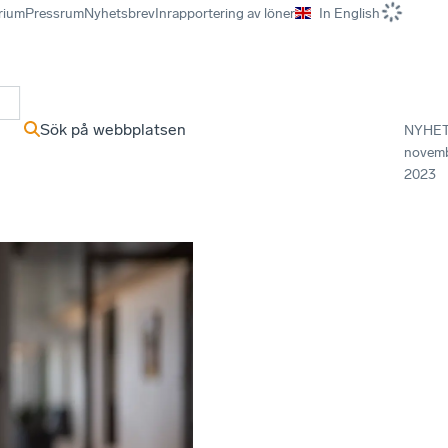
rium
Pressrum
Nyhetsbrev
Inrapportering av löner
In English
r
Sök på webbplatsen
NYHE
novem
2023