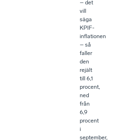
– det
vill
säga
KPIF-
inflationen
– så
faller
den
rejält
till 6,1
procent,
ned
från
6,9
procent
i
september,