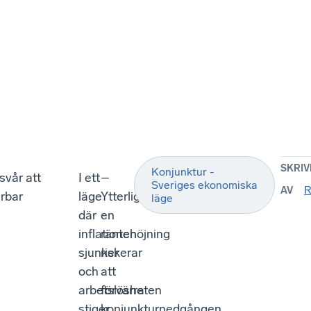
SKRIV
Konjunktur -
svår att
I ett
–
Sveriges ekonomiska
R
AV
erbar
läge
Ytterligare
läge
där
en
inflationen
räntehöjning
sjunker
riskerar
och
att
arbetslösheten
förvärra
stiger
konjunkturnedgången