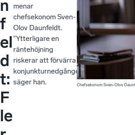
n
menar
chefsekonom Sven-
f
Olov Daunfeldt.
el
”Ytterligare en
räntehöjning
d
riskerar att förvärra
konjunkturnedgången”,
t:
säger han.
Chefsekonom Sven-Olov Daunf
F
le
r