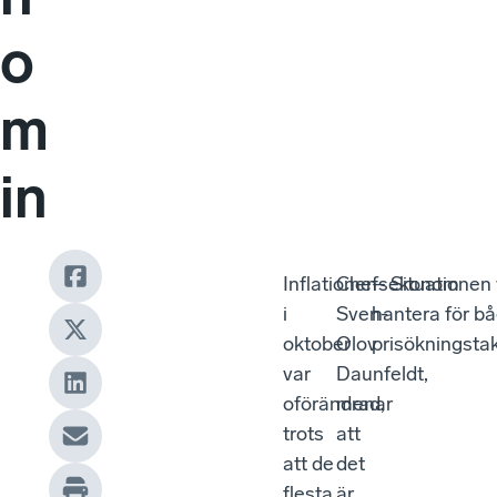
o
m
in
Inflationen
Chefsekonom
– Situationen v
i
Sven-
hantera för bå
oktober
Olov
prisökningsta
var
Daunfeldt,
oförändrad,
menar
trots
att
att de
det
flesta
är