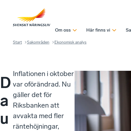
Om oss
Här finns vi
Sa
Start
Sakområden
Ekonomisk analys
Inflationen i oktober
D
var oförändrad. Nu
gäller det för
a
Riksbanken att
u
avvakta med fler
räntehöjningar,