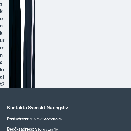
s
k
o
n
k
ur
re
n
s
kr
af
t?
Kontakta Svenskt Näringsliv
Postadress
:
114 82 Stockholm
Besöksadress
:
Storgatan 19