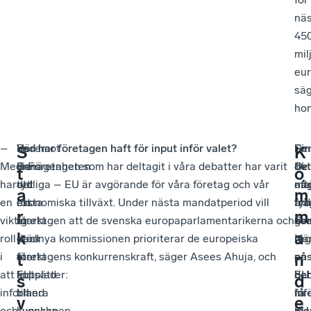
nä
45
mil
eur
sä
hon
–
Däremot
–
Vad har företagen haft för input inför valet?
–
Fin
De
S
K
Media
finns
Benägenheten
– Företagen som har deltagit i våra debatter har varit
De
det
14
t
o
har
det
att
tydliga – EU är avgörande för våra företag och vår
eft
nå
ma
a
m
en
ett
rösta
ekonomiska tillväxt. Under nästa mandatperiod vill
tyd
frå
arr
r
m
viktig
starkt
är
företagen att de svenska europaparlamentarikerna och
ge
so
Sv
k
a
roll
stöd
dock
den nya kommissionen prioriterar de europeiska
reg
ni
När
i
för
starkt
företagens konkurrenskraft, säger Asees Ahuja, och
på
an
en
t
n
att
EU
kopplad
fortsätter:
EU
be
deb
s
d
informera
bland
till
inr
få
inf
v
e
och
svenska
kunskapen
ma
me
EU