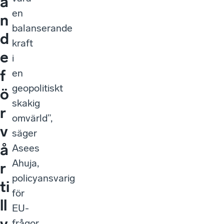
a
en
n
balanserande
d
kraft
e
i
f
en
geopolitiskt
ö
skakig
r
omvärld”,
v
säger
å
Asees
Ahuja,
r
policyansvarig
ti
för
ll
EU-
v
frågor.