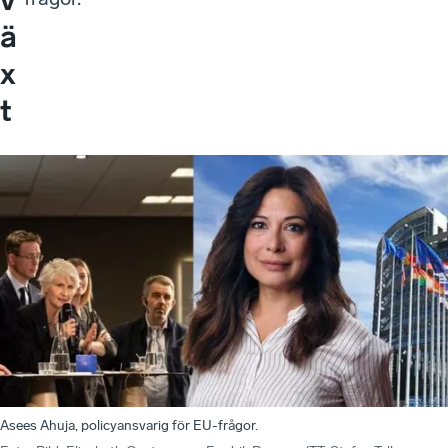
ä
x
t
Asees Ahuja, policyansvarig för EU-frågor.