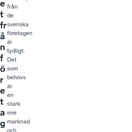
e
från
t
de
fr
svenska
företagen
å
är
n
tydligt:
f
Det
ö
som
behövs
r
är
e
en
t
stark
a
inre
marknad
g
och