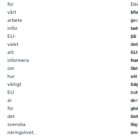
för
Där
I
vårt
eft
Ma
arbete
ge
är
inför
sat
te
EU-
på
för
valet
inn
de
att
oc
EU
informera
kom
fra
om
De
det
hur
ser
vill
viktigt
fri
sä
EU
oc
hur
är
de
vi
för
grö
sk
det
oc
för
svenska
dig
för
näringslivet,
oms
inn