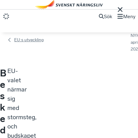
Sök
Meny
NY
EU:s utveckling
apri
202
EU-
B
valet
e
närmar
s
sig
k
med
e
stormsteg,
och
d
budskapet