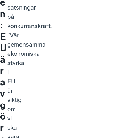
e
satsningar
n
på
:
konkurrenskraft.
E
”Vår
gemensamma
U
ekonomiska
ä
styrka
r
i
a
EU
är
v
viktig
g
om
ö
vi
r
ska
vara