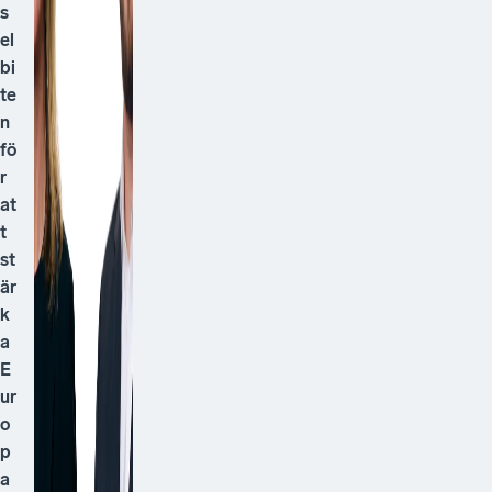
s
el
bi
te
n
fö
r
at
t
st
är
k
a
E
ur
o
p
a