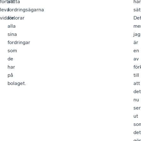
fortsätta
att
här
leva
fordringsägarna
sät
vidare.
förlorar
De
alla
me
sina
jag
fordringar
är
som
en
de
av
har
för
på
till
bolaget.
att
det
nu
ser
ut
so
det
gör