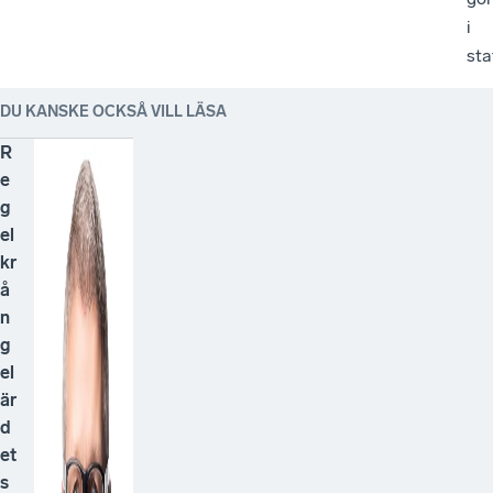
i
sta
DU KANSKE OCKSÅ VILL LÄSA
R
e
g
el
kr
å
n
g
el
är
d
et
s