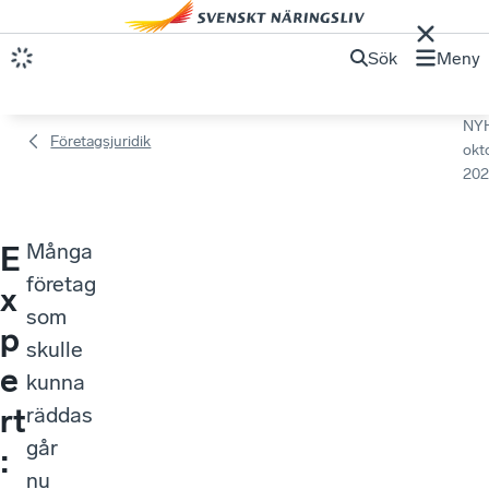
Sök
Meny
NY
Företagsjuridik
okt
202
Många
E
företag
x
som
p
skulle
e
kunna
rt
räddas
går
:
nu