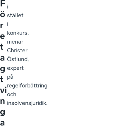
F
i
ö
stället
r
i
konkurs,
e
menar
t
Christer
a
Östlund,
g
expert
på
t
regelförbättring
vi
och
n
insolvensjuridik.
g
a