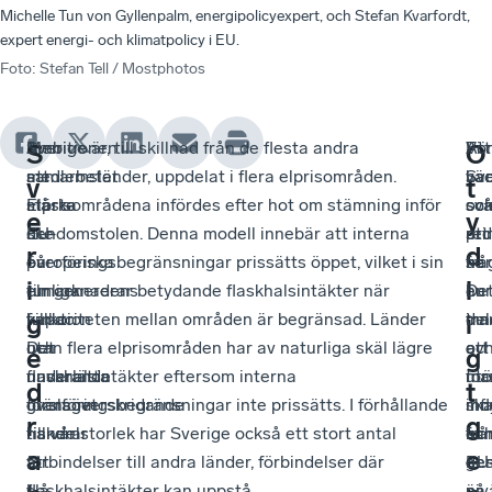
Michelle Tun von Gyllenpalm, energipolicyexpert, och Stefan Kvarfordt,
expert energi- och klimatpolicy i EU.
Foto
:
Stefan Tell / Mostphotos
Ambitionen
Men
Sverige är, till skillnad från de flesta andra
Att
För
Vi
S
O
att
samarbetet
medlemsländer, uppdelat i flera elprisområden.
Sve
väc
har
v
t
stärka
måste
Elprisområdena infördes efter hot om stämning inför
so
oc
svå
e
y
den
ske
EU-domstolen. Denna modell innebär att interna
re
pri
att
r
d
europeiska
på
överföringsbegränsningar prissätts öppet, vilket i sin
har
frå
se
i
l
elmarknadens
rimliga
tur genererar betydande flaskhalsintäkter när
en
De
hur
funktion
villkor.
kapaciteten mellan områden är begränsad. Länder
tra
inn
del
g
i
och
Det
utan flera elprisområden har av naturliga skäl lägre
oc
ett
av
e
g
underlätta
nuvarande
flaskhalsintäkter eftersom interna
ma
utö
för
d
t
gränsöverskridande
förslaget
överföringsbegränsningar inte prissätts. I förhållande
mod
inf
sk
r
g
handel
riskerar
till vår storlek har Sverige också ett stort antal
oc
frå
ku
a
e
är
att
förbindelser till andra länder, förbindelser där
de
EU
ge
i
slå
flaskhalsintäkter kan uppstå.
är
niv
på