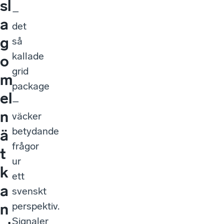
sl
–
a
det
g
så
kallade
o
grid
m
package
el
–
n
väcker
betydande
ä
frågor
t
ur
k
ett
a
svenskt
perspektiv.
n
Signaler