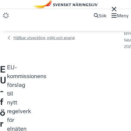
Sök
Meny
NY
Hållbar utveckling, miljö och energi
febr
202
EU-
E
kommissionens
U
förslag
-
till
f
nytt
ö
regelverk
för
r
elnäten