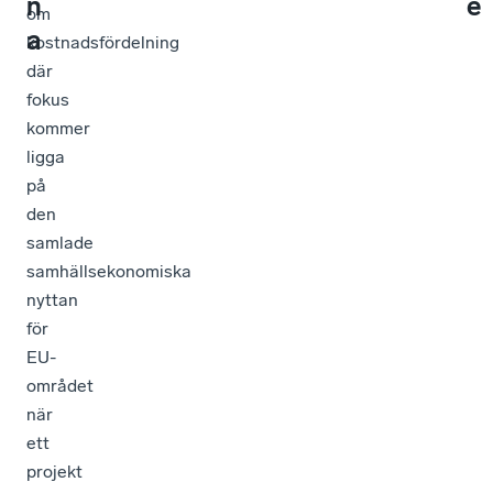
n
e
om
a
kostnadsfördelning
där
fokus
kommer
ligga
på
den
samlade
samhällsekonomiska
nyttan
för
EU-
området
när
ett
projekt