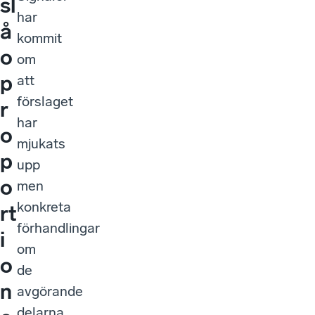
sl
har
å
kommit
o
om
p
att
förslaget
r
har
o
mjukats
p
upp
o
men
konkreta
rt
förhandlingar
i
om
o
de
n
avgörande
delarna