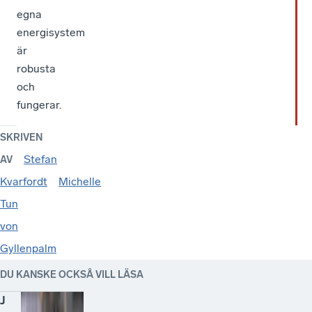
egna
energisystem
är
robusta
och
fungerar.
SKRIVEN
Stefan
AV
Kvarfordt
Michelle
Tun
von
Gyllenpalm
DU KANSKE OCKSÅ VILL LÄSA
J