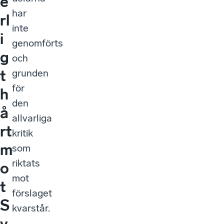
e
har
rl
inte
i
genomförts
g
och
t
grunden
för
h
den
å
allvarliga
rt
kritik
m
som
riktats
o
mot
t
förslaget
S
kvarstår.
v