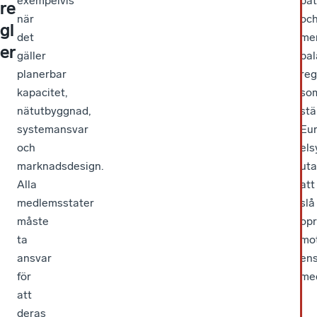
exempelvis
bät
re
när
oc
gl
det
me
er
gäller
bal
planerbar
reg
kapacitet,
so
nätutbyggnad,
stä
systemansvar
Eu
och
el
marknadsdesign.
ut
Alla
att
medlemsstater
slå
måste
opr
ta
mo
ansvar
ens
för
me
att
deras