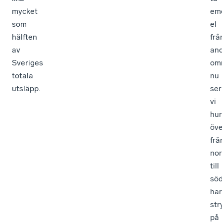
mycket
em
som
el
hälften
frå
av
an
Sveriges
om
totala
nu
utsläpp.
ser
vi
hur
öve
frå
nor
till
sö
har
str
på