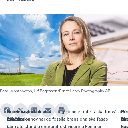
Foto
:
Mostphotos, Ulf Börjesson/Ernst Henry Photography AB
Revisionsperioden
Händelsen sätter
I
Den elproduktion vi har idag kommer inte räcka för våra
Re
Fö
Fö
Pol
påbörjades
fokus
Sverige
framtida behov när de fossila bränslena ska fasas
ida
en
Sve
på
i
på
har
ut. Trots ständig energieffektivisering kommer
fla
kri
för
bå