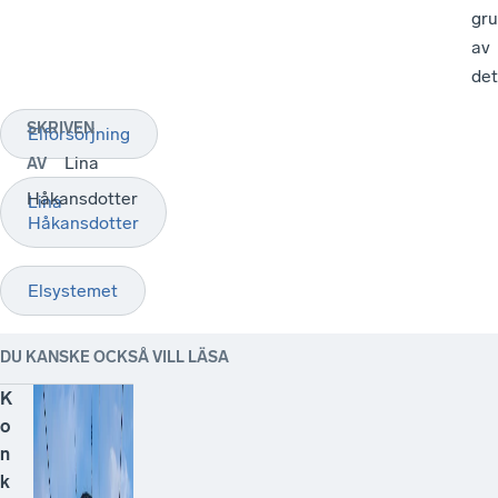
gr
av
de
SKRIVEN
Elförsörjning
Lina
AV
Håkansdotter
Lina
Håkansdotter
Elsystemet
DU KANSKE OCKSÅ VILL LÄSA
K
o
n
k