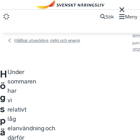
Sök
Meny
NY
Hållbar utveckling, miljö och energi
juni
202
Under
H
sommaren
ö
har
g
vi
s
relativt
p
låg
elanvändning och
ä
därför