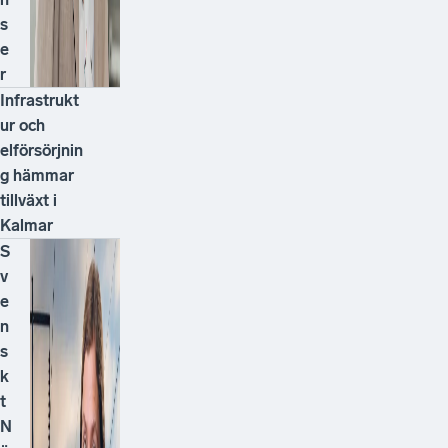
s
e
r
Infrastrukt
ur och
elförsörjnin
g hämmar
tillväxt i
Kalmar
S
v
e
n
s
k
t
N