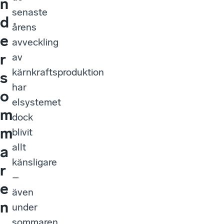
n
senaste
d
årens
e
avveckling
r
av
kärnkraftsproduktion
s
har
o
elsystemet
m
dock
m
blivit
allt
a
känsligare
r
–
e
även
n
under
sommaren.