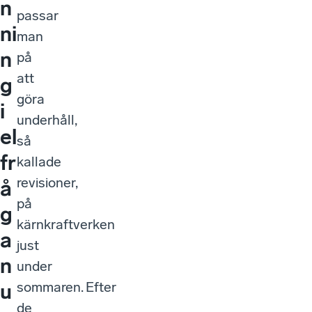
n
passar
ni
man
n
på
att
g
göra
i
underhåll,
el
så
fr
kallade
revisioner,
å
på
g
kärnkraftverken
a
just
n
under
sommaren. Efter
u
de