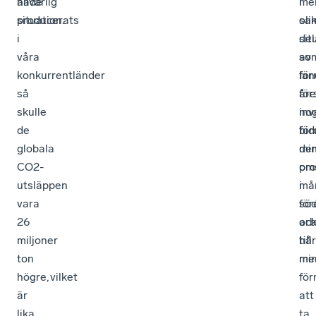
allvarlig
hade
mel
i
situation.
producerats
oli
sa
i
del
sit
våra
av
so
konkurrentländer
lan
för
så
för
åre
skulle
inv
no
de
för
bid
globala
de
mi
CO2-
oms
pro
utsläppen
må
i
vara
för
sö
26
arb
oc
miljoner
hår
till
ton
me
mi
högre, vilket
fö
är
att
lika
ta