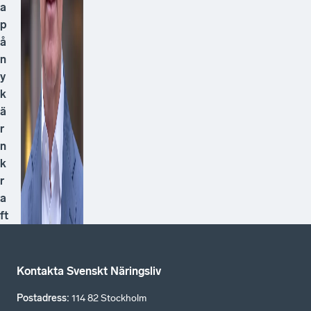
a
p
å
n
y
k
ä
r
n
k
r
a
ft
Kontakta Svenskt Näringsliv
Postadress
:
114 82 Stockholm