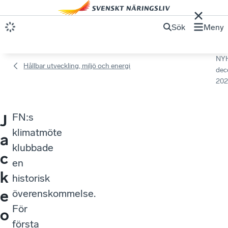
Sök
Meny
NY
Hållbar utveckling, miljö och energi
dec
202
FN:s
J
klimatmöte
a
klubbade
c
en
k
historisk
e
överenskommelse.
För
o
första