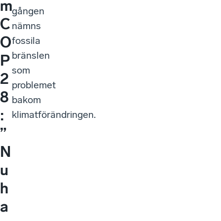
m
gången
C
nämns
O
fossila
bränslen
P
som
2
problemet
8
bakom
:
klimatförändringen.
”
N
u
h
a