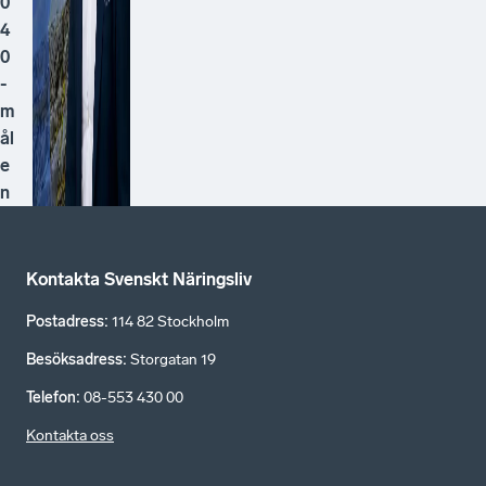
0
4
0
-
m
ål
e
n
Kontakta Svenskt Näringsliv
Postadress
:
114 82 Stockholm
Besöksadress
:
Storgatan 19
Telefon
:
08-553 430 00
Kontakta oss