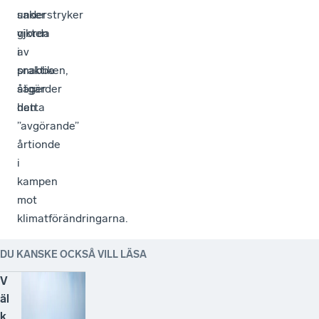
understryker
saker
vikten
gjorda
av
i
snabba
praktiken,
åtgärder
säger
detta
han.
”avgörande”
årtionde
i
kampen
mot
klimatförändringarna.
DU KANSKE OCKSÅ VILL LÄSA
V
äl
k