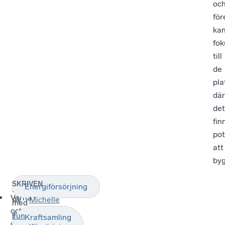
oc
för
ka
fok
till
de
pla
där
det
fin
pot
att
byg
SKRIVEN
Energiförsörjning
Samtidigt
Värna
Michelle
AV
med
och
beslutet
Tun
Kraftsamling
utveckla