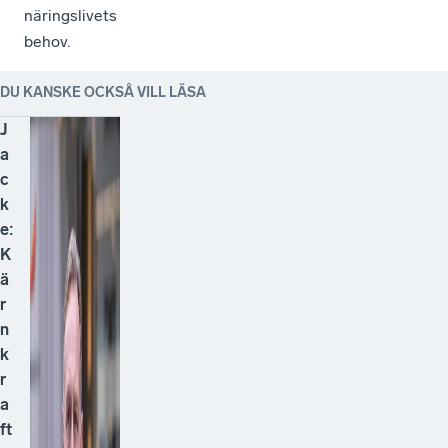
näringslivets
behov.
DU KANSKE OCKSÅ VILL LÄSA
J
a
c
k
e:
K
ä
r
n
k
r
a
ft