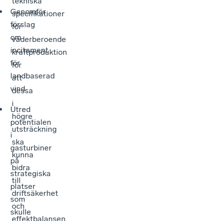
tekniska
Genomför
specifikationer
förslag
för
om
väderberoende
incitament
kraftproduktion
för
för
landbaserad
att
vind
dessa
i
Utred
högre
potentialen
utsträckning
i
ska
gasturbiner
kunna
på
bidra
strategiska
till
platser
driftsäkerhet
som
och
skulle
effektbalansen.