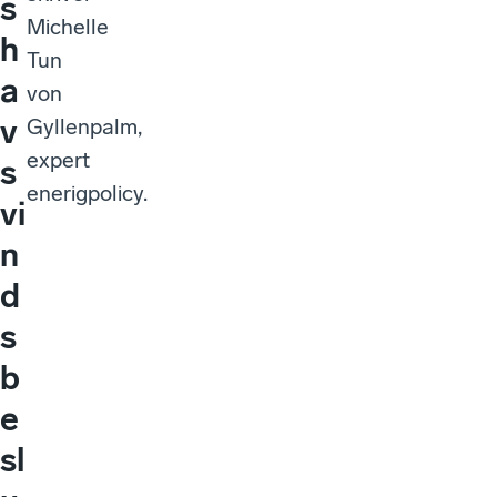
s
Michelle
h
Tun
a
von
v
Gyllenpalm,
expert
s
enerigpolicy.
vi
n
d
s
b
e
sl