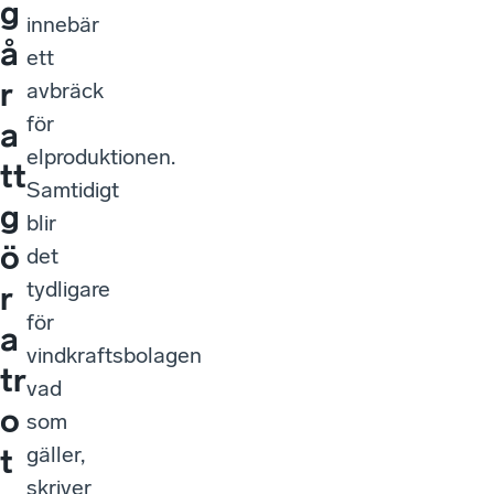
g
innebär
å
ett
r
avbräck
för
a
elproduktionen.
tt
Samtidigt
g
blir
ö
det
tydligare
r
för
a
vindkraftsbolagen
tr
vad
o
som
gäller,
t
skriver