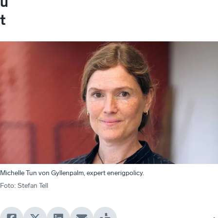
u
t
Michelle Tun von Gyllenpalm, expert enerigpolicy.
Foto
:
Stefan Tell