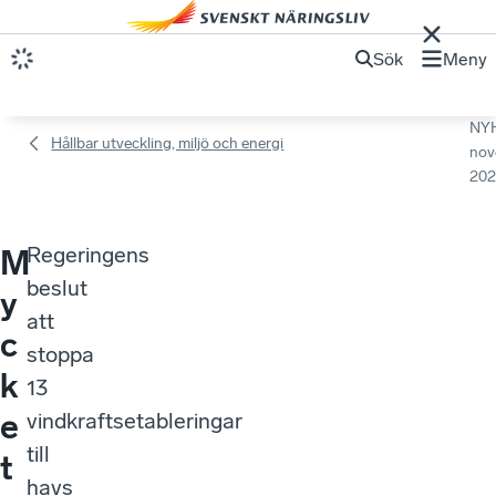
Sök
Meny
NY
Hållbar utveckling, miljö och energi
nov
202
Regeringens
M
beslut
y
att
c
stoppa
k
13
e
vindkraftsetableringar
till
t
havs