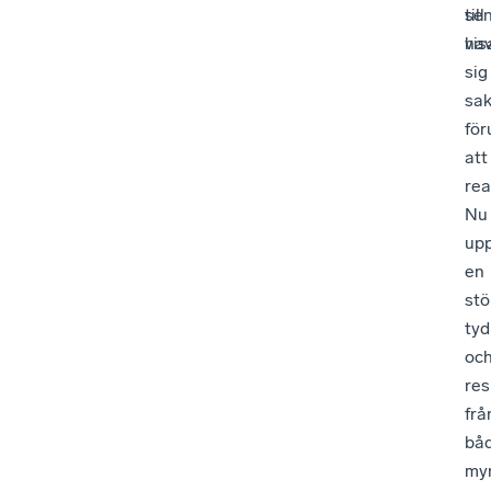
se
till
vis
hav
sig
sa
för
att
rea
Nu
upp
en
stö
tyd
oc
res
frå
bå
my