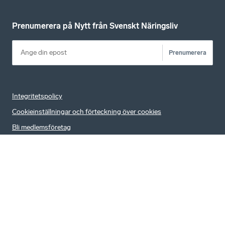
Prenumerera på Nytt från Svenskt Näringsliv
Prenumerera
Integritetspolicy
Cookieinställningar och förteckning över cookies
Bli medlemsföretag
Ansvarig utgivare och chefredaktör
Anna Dalqvist