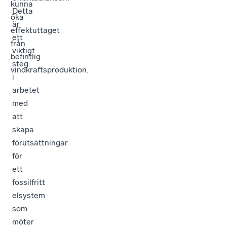
kunna
Detta
öka
är
effektuttaget
ett
från
viktigt
befintlig
steg
vindkraftsproduktion.
i
arbetet
med
att
skapa
förutsättningar
för
ett
fossilfritt
elsystem
som
möter