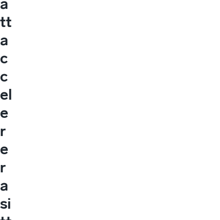
a
tt
a
c
c
el
e
r
e
r
a
si