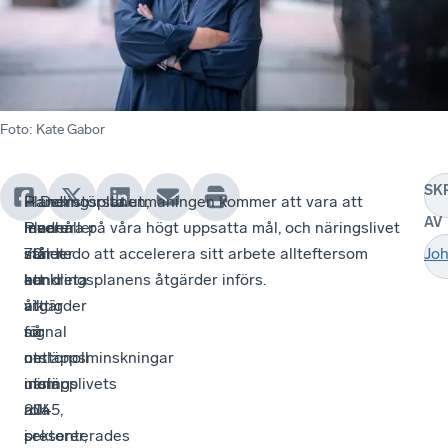
Foto
:
Kate Gabor
SK
Handlingsplanen,
Planen
–
– Den största utmaningen kommer att vara att
AV
med
innehåller
Planen
leverera på våra högt uppsatta mål, och näringslivet
målet
70
sänder
står redo att accelerera sitt arbete allteftersom
Jo
att
konkreta
en
handlingsplanens åtgärder införs.
att
åtgärder
viktig
nå
för
signal
nettonoll
utsläppsminskningar
om
utsläpp
inom
näringslivets
2045,
alla
roll
presenterades
sektorer,
i