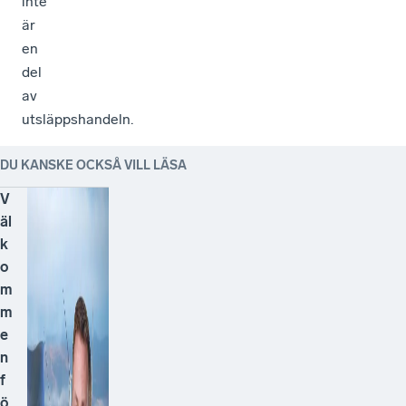
inte
är
en
del
av
utsläppshandeln.
DU KANSKE OCKSÅ VILL LÄSA
V
äl
k
o
m
m
e
n
f
ö