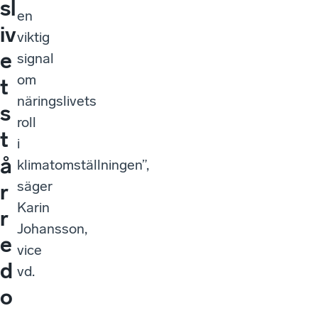
sl
en
iv
viktig
e
signal
om
t
näringslivets
s
roll
t
i
å
klimatomställningen”,
säger
r
Karin
r
Johansson,
e
vice
d
vd.
o