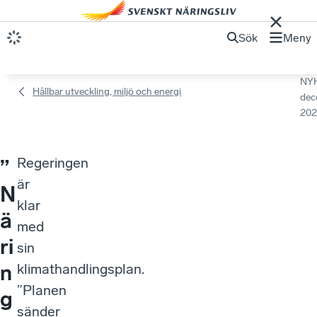
Sök
Meny
NY
Hållbar utveckling, miljö och energi
dec
202
Regeringen
”
är
N
klar
ä
med
ri
sin
n
klimathandlingsplan.
”Planen
g
sänder