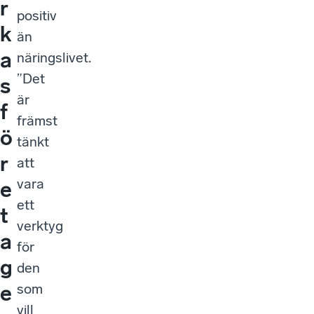
r
positiv
k
än
a
näringslivet.
”Det
s
är
f
främst
ö
tänkt
r
att
vara
e
ett
t
verktyg
a
för
g
den
som
e
vill