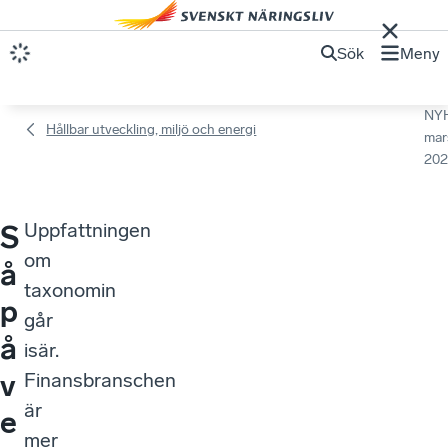
Sök
Meny
NY
Hållbar utveckling, miljö och energi
mar
202
Uppfattningen
S
om
å
taxonomin
p
går
å
isär.
v
Finansbranschen
är
e
mer