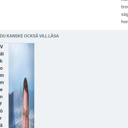
tro
sä
hon
DU KANSKE OCKSÅ VILL LÄSA
V
äl
k
o
m
m
e
n
f
ö
r
ä