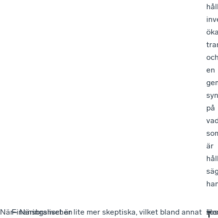
hål
inv
ök
tra
oc
en
ge
sy
på
va
so
är
hål
sä
han
När
–
–
Finansbranschen
– Näringslivet är lite mer skeptiska, vilket bland annat
Jos
–
Ho
T