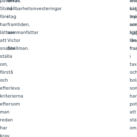
påverkas.
deras
två
int
Stora
hållbarhetsinvesteringar
kat
sä
företag
i
bol
my
har
framtiden,
so
om
lättare
sammanfattar
lig
sjä
att
Victor
lån
re
snabbt
Snellman.
fr
fra
ställa
i
om,
tax
förstå
oc
och
bol
efterleva
so
kriterierna
har
eftersom
pot
man
att
redan
stä
har
om
krav