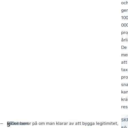
oc
ge
10
00
pro
årl
De
me
att
ta
pro
sn
ka
krä
res
SK
–
Processen
Så
– Det beror på om man klarar av att bygga legitimitet,
–
S