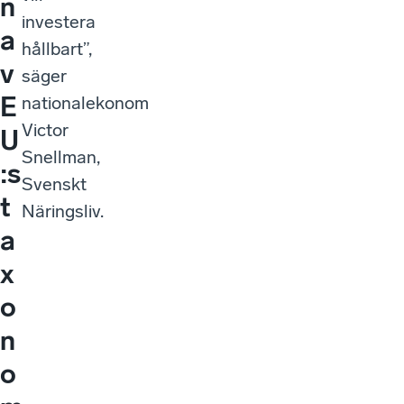
n
investera
a
hållbart”,
v
säger
E
nationalekonom
Victor
U
Snellman,
:s
Svenskt
t
Näringsliv.
a
x
o
n
o