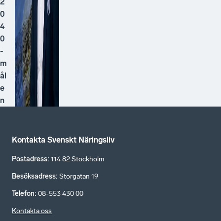
2
0
4
0
-
m
ål
e
n
Kontakta Svenskt Näringsliv
Postadress
:
114 82 Stockholm
Besöksadress
:
Storgatan 19
Telefon
:
08-553 430 00
Kontakta oss