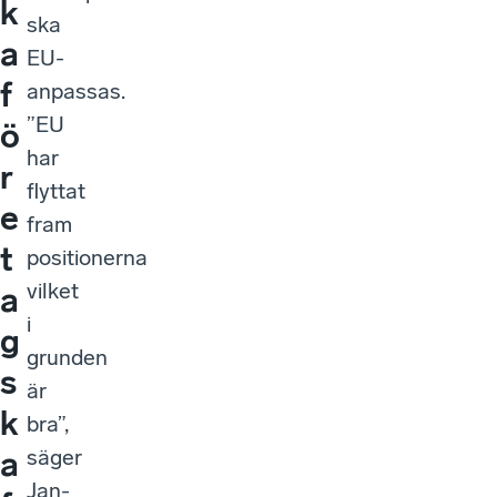
k
ska
a
EU-
f
anpassas.
”EU
ö
har
r
flyttat
e
fram
t
positionerna
vilket
a
i
g
grunden
s
är
k
bra”,
säger
a
Jan-