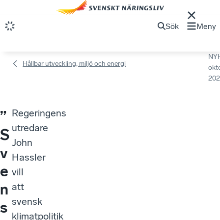
Sök
Meny
NY
Hållbar utveckling, miljö och energi
okt
202
Regeringens
”
utredare
S
John
v
Hassler
e
vill
n
att
svensk
s
klimatpolitik