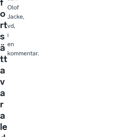
f
Olof
o
Jacke,
rt
vd,
s
i
en
ä
kommentar.
tt
a
v
a
r
a
le