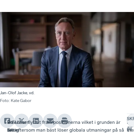
Jan-Olof Jacke, vd.
Foto
:
Kate Gabor
SK
Utredaren
–
En
– EU har flyttat fram positionerna vilket i grunden är
Ha
–
AV
John
En
viktig
bra eftersom man bäst löser globala utmaningar på så
me
Vi