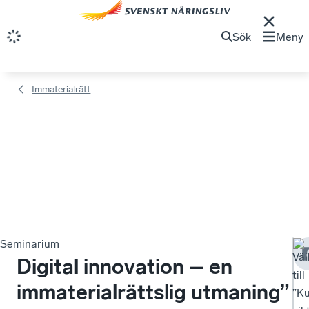
Sök
Meny
Immaterialrätt
Seminarium
Vä
Digital innovation – en
till
immaterialrättslig utmaning”
”K