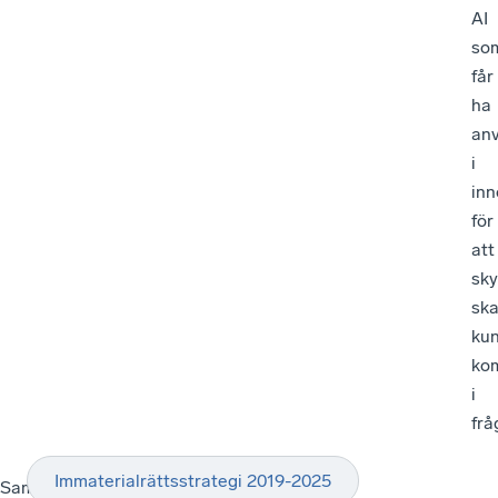
AI
so
får
ha
an
i
inn
för
att
sk
sk
ku
ko
i
frå
Immaterialrättsstrategi 2019-2025
Samtalsledare: