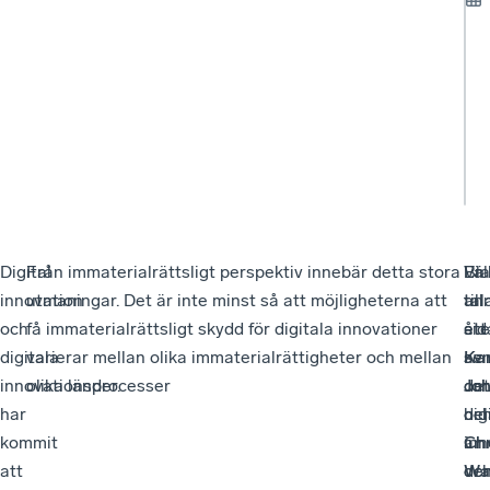
Digital
Från immaterialrättsligt perspektiv innebär detta stora
En
Vä
Bl
innovation
utmaningar. Det är inte minst så att möjligheterna att
an
till
tal
och
få immaterialrättsligt skydd för digitala innovationer
sid
ett
åte
digitala
varierar mellan olika immaterialrättigheter och mellan
av
se
Kar
innovationsprocesser
olika länder.
det
om
Jo
har
hel
dig
oc
kommit
är
inn
Chr
att
de
oc
Wa