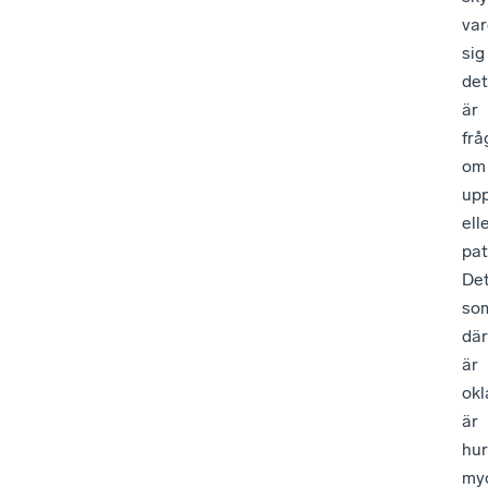
var
sig
det
är
frå
om
upp
ell
pat
De
so
dä
är
okl
är
hur
my