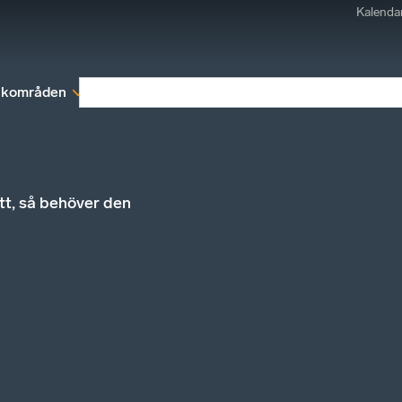
Kalenda
kområden
Medlemskap
Rapporter och remissva
t, så behöver den