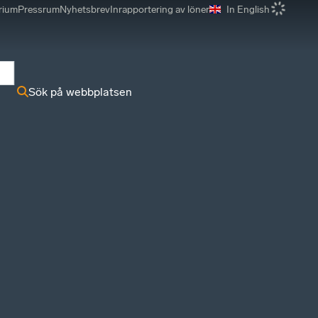
rium
Pressrum
Nyhetsbrev
Inrapportering av löner
In English
r
Sök på webbplatsen