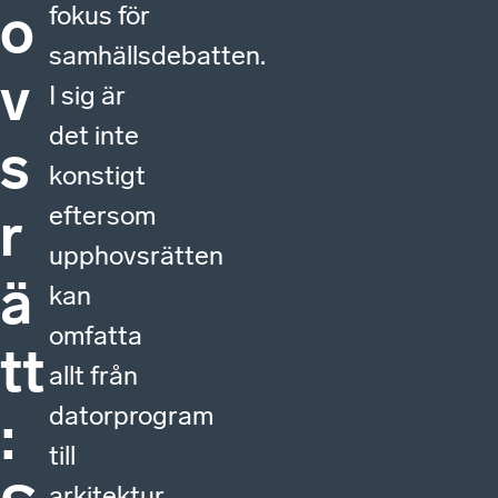
o
fokus för
samhällsdebatten.
v
I sig är
det inte
s
konstigt
eftersom
r
upphovsrätten
ä
kan
omfatta
tt
allt från
datorprogram
:
till
arkitektur,