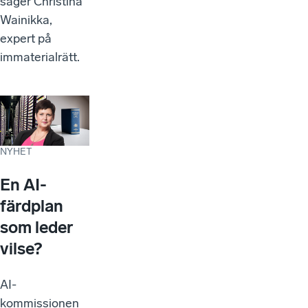
säger Christina
Wainikka,
expert på
immaterialrätt.
NYHET
En AI-
färdplan
som leder
vilse?
AI-
kommissionen