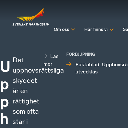
Om oss
Här finns vi
Sa
FÖRDJUPNING
Läs
Det
U
mer
Faktablad: Upphovsrät
upphovsrättsliga
utvecklas
p
skyddet
är en
p
rättighet
som ofta
h
står i