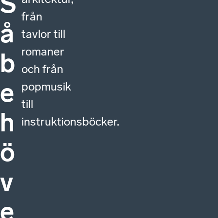
S
från
å
tavlor till
romaner
b
och från
e
popmusik
till
h
instruktionsböcker.
ö
v
e