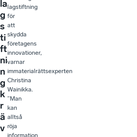
la
lagstiftning
g
för
s
att
skydda
ti
företagens
ft
innovationer,
ni
varnar
n
immaterialrättsexperten
Christina
g
Wainikka.
k
”Man
r
kan
ä
alltså
röja
v
information