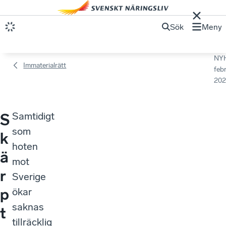
Sök
Meny
NY
Immaterialrätt
febr
202
Samtidigt
S
som
k
hoten
ä
mot
r
Sverige
p
ökar
saknas
t
tillräcklig