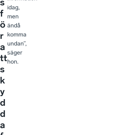
s
idag,
f
men
ö
ändå
r
komma
undan”,
a
säger
tt
hon.
s
k
y
d
d
a