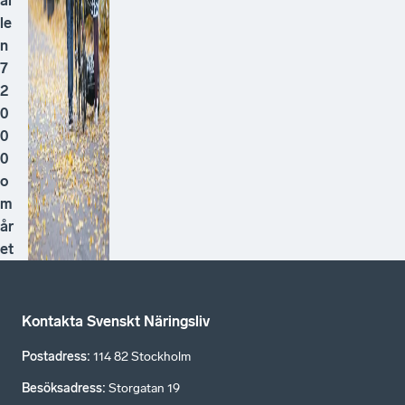
ål
le
n
7
2
0
0
0
o
m
år
et
Kontakta Svenskt Näringsliv
Postadress
:
114 82 Stockholm
Besöksadress
:
Storgatan 19