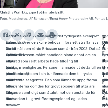
Christina Wainikka, expert på immaterialrätt.
Foto
:
Mostphotos, Ulf Börjesson/Ernst Henry Photography AB, Pontus 
–
Det
–
Christina Wainikka menar att det tydligaste exemplet
–
–
Se
F
Utländska
säger
Där
på varför Sverige skulle behöva införa ett straffansvar
De
O
19
y
stater
Christina
har
är ett mål som rörde Ericsson som är från 2003. Det så
här
vi
har
r
spionerar
Wainikka,
anställda
kallade Ericsson-målet handlade bland annat om en
för
ha
fyr
a
inte
expert
ett
anställd som i sitt arbete hade tillgång till
ha
i
utr
u
bara
på
tydligare
företagshemligheter. Personen lämnade ut detta till en
om
en
för
på
immaterialrätt,
straffansvar,
annan person som i sin tur lämnade dem till ryska
Rak
kri
att
t
militären
som
vilket
underrättelseagenter. Den som lämnade uppgifterna
vil
oc
ans
r
och
under
vi
till agenterna dömdes för grovt spioneri till åtta års
är
vår
sk
e
staten
lång
inte
fängelse samtidigt som åtalet mot den anställde för
ett
sy
ha
d
utan
tid
har
medverkan till grovt företagsspioneri ogillades.
sta
för
ett
n
de
bevakat
i
sy
blå
str