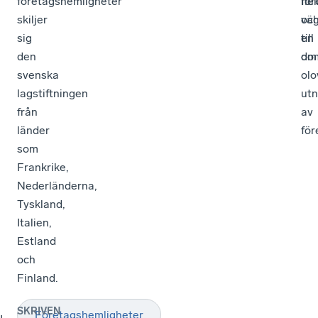
företagshemligheter
hel
för
skiljer
vä
oc
sig
till
en
den
dom
om
svenska
olo
lagstiftningen
utn
från
av
länder
för
som
Frankrike,
Nederländerna,
Tyskland,
Italien,
Estland
och
Finland.
SKRIVEN
Företagshemligheter