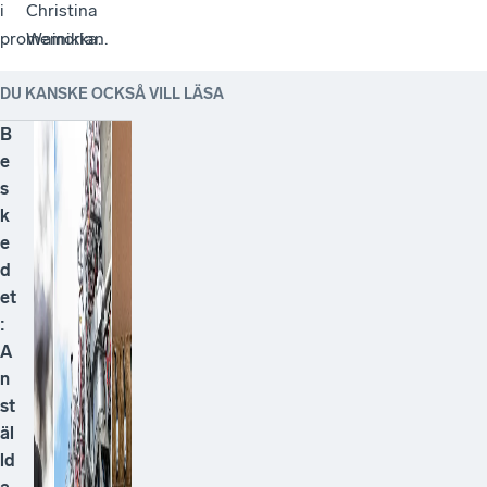
i
Christina
promemorian.
Wainikka.
DU KANSKE OCKSÅ VILL LÄSA
B
e
s
k
e
d
et
:
A
n
st
äl
ld