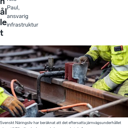
h
Paul,
ål
ansvarig
le
infrastruktur
t
Svenskt Näringsliv har beräknat att det eftersatta järnvägsunderhållet