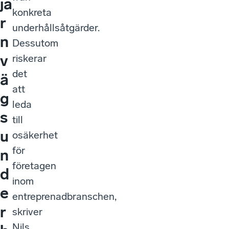
jä
konkreta
r
underhållsåtgärder.
n
Dessutom
v
riskerar
det
ä
att
g
leda
s
till
u
osäkerhet
för
n
företagen
d
inom
e
entreprenadbranschen,
r
skriver
Nils