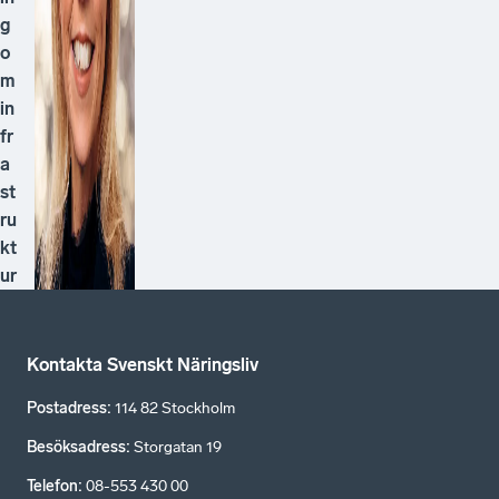
g
o
m
in
fr
a
st
ru
kt
ur
Kontakta Svenskt Näringsliv
Postadress
:
114 82 Stockholm
Besöksadress
:
Storgatan 19
Telefon
:
08-553 430 00