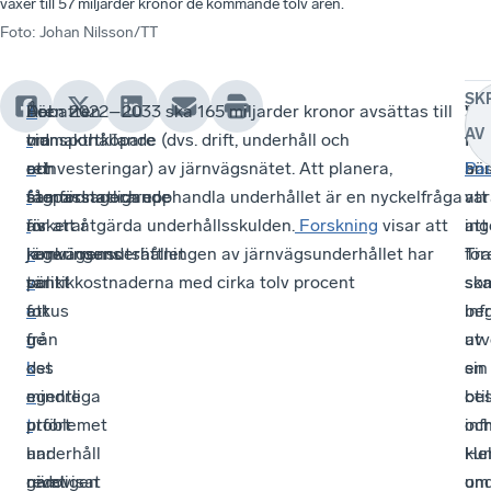
växer till 57 miljarder kronor de kommande tolv åren.
Foto
:
Johan Nilsson/TT
SK
T
Debatten
För
Åren 2022–2033 ska 165 miljarder kronor avsättas till
Vä
Sv
AV
r
om
transportköpare
vidmakthållande (dvs. drift, underhåll och
fra
När
a
ett
och
reinvesteringar) av järnvägsnätet. Att planera,
bör
an
Pau
f
återförstatligande
tågpassagerare
samordna och upphandla underhållet är en nyckelfråga
var
att
i
av
riskerar
för att åtgärda underhållsskulden.
Forskning
visar att
att
ing
k
järnvägsunderhållet
regeringens
konkurrensutsättningen av järnvägsunderhållet har
Tra
för
v
tar
politik
sänkt kostnaderna med cirka tolv procent
so
sk
e
fokus
att
inf
be
r
från
ge
utv
av
k
det
oss
sin
en
e
egentliga
mindre
bes
oti
t
problemet
utfört
oc
inf
har
-
underhåll
ku
He
redovisat
nämligen
givet
om
und