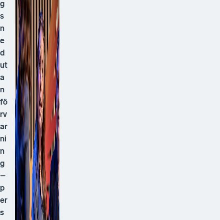
g
s
n
e
d
ut
a
n
fö
rv
ar
ni
n
g
–
p
er
s