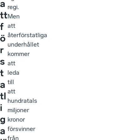
a
regi.
tt
Men
f
att
återförstatliga
ö
underhållet
r
kommer
s
att
t
leda
till
a
att
tl
hundratals
i
miljoner
g
kronor
försvinner
a
från