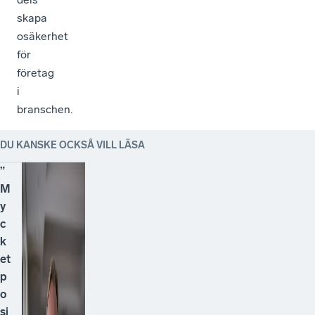
skapa
osäkerhet
för
företag
i
branschen.
DU KANSKE OCKSÅ VILL LÄSA
”
M
y
c
k
et
p
o
si