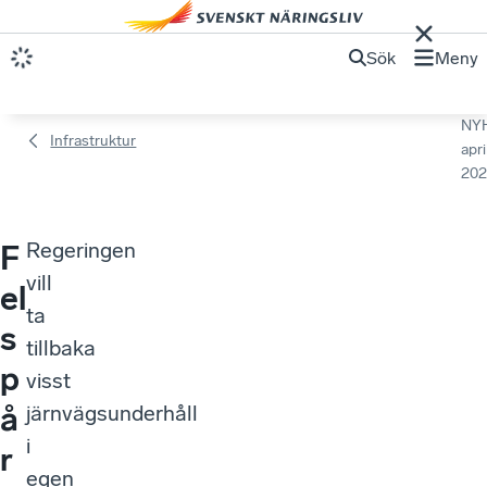
Sök
Meny
NY
Infrastruktur​
apri
202
Regeringen
F
vill
el
ta
s
tillbaka
p
visst
å
järnvägsunderhåll
i
r
egen