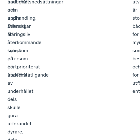
underhåll
hastighetsnedsättningar
utv
utan
och
är
upphandling.
andra
sto
Svenskt
störningar
bå
Näringsliv
är
för
är
återkommande
my
kritisk
symptom
so
eftersom
på
bes
ett
bortprioriterat
oc
återförstatligande
underhåll.
för
av
utf
underhållet
ent
dels
skulle
göra
utförandet
dyrare,
dels