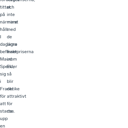
tittat
och
på
inte
närmare
minst
håll.
med
I
de
dagarna
lägre
befinner
fraktpriserna
Maud
inom
Spencer
EU,
sig
så
i
blir
Frankrike
det
för
attraktivt
att
för
starta
oss.
upp
en