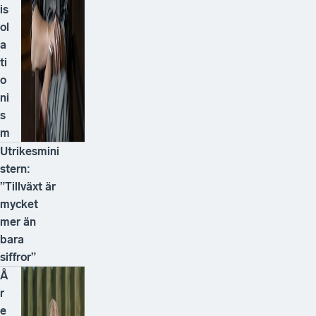
is
ol
a
ti
o
ni
s
m
Utrikesmini
stern:
”Tillväxt är
mycket
mer än
bara
siffror”
Å
r
e