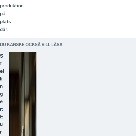
produktion
på
plats
där.
DU KANSKE OCKSÅ VILL LÄSA
S
t
el
li
n
g
e
r:
E
u
r