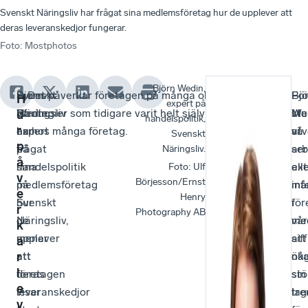
Svenskt Näringsliv har frågat sina medlemsföretag hur de upplever att
deras leveranskedjor fungerar.
Foto
:
Mostphotos
Björn Wedin,
Svenskt
Björn
– Det påverkar företagen på många olika sätt givetvis.
Bjö
–
Fö
H
expert på
Näringsliv
Wedin,
Strategier som tidigare varit helt självklara omprövas
We
Me
st
u
handelspolitik,
r
har
expert
nu hos många företag.
utv
vi
så
Svenskt
p
frågat
på
ser
arb
Näringsliv.
å
sina
handelspolitik
ex
all
Foto
:
Ulf
v
Börjesson/Ernst
medlemsföretag
på
int
må
e
Henry
hur
Svenskt
i
för
r
Photography AB
de
Näringsliv,
vår
me
k
upplever
menar
sif
att
a
att
att
nå
ök
r
l
deras
företagen
stö
sin
e
leveranskedjor
visar
tre
lag
v