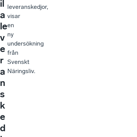
il
leveranskedjor,
a
visar
le
en
ny
v
undersökning
e
från
r
Svenskt
a
Näringsliv.
n
s
k
e
d