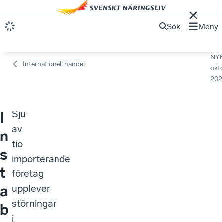
Sök
Meny
NY
Internationell handel
okt
202
Sju
I
av
n
tio
s
importerande
t
företag
a
upplever
störningar
b
i