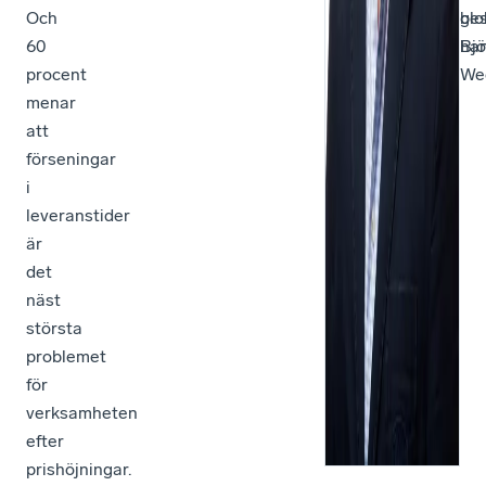
Och
glo
bes
60
han
Bjö
procent
Wed
menar
att
förseningar
i
leveranstider
är
det
näst
största
problemet
för
verksamheten
efter
prishöjningar.