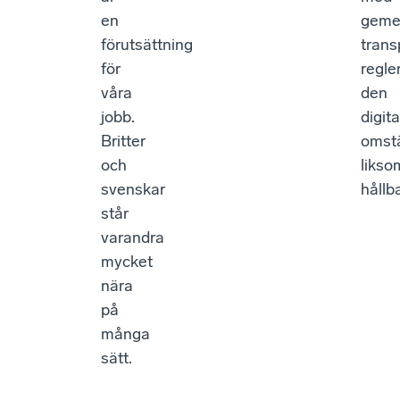
en
gem
förutsättning
trans
för
regler
våra
den
jobb.
digita
Britter
omstä
och
likso
svenskar
hållb
står
varandra
mycket
nära
på
många
sätt.