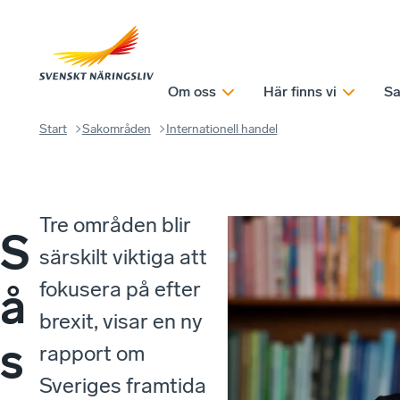
Om oss
Här finns vi
Sa
Start
Sakområden
Internationell handel
Tre områden blir
S
särskilt viktiga att
fokusera på efter
å
brexit, visar en ny
s
rapport om
Sveriges framtida