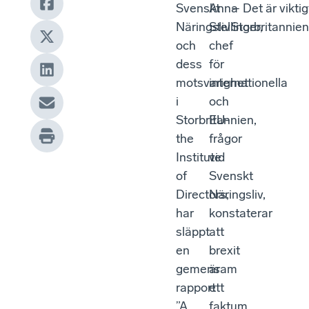
Svenskt
Anna
– Det är vikti
Näringsliv
Stellinger,
Storbritannien 
och
chef
dess
för
motsvarighet
internationella
i
och
Storbritannien,
EU-
the
frågor
Institute
vid
of
Svenskt
Directors,
Näringsliv,
har
konstaterar
släppt
att
en
brexit
gemensam
är
rapport
ett
”A
faktum