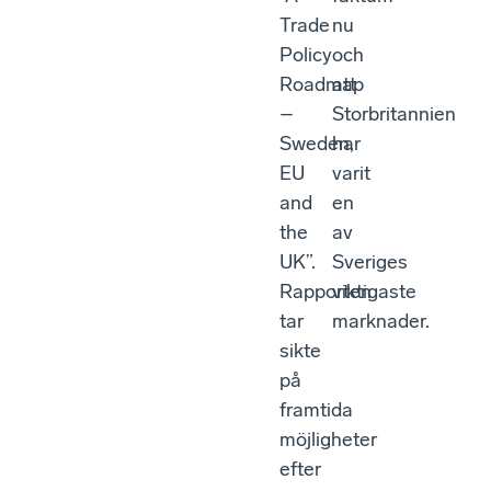
Trade
nu
Policy
och
Roadmap
att
–
Storbritannien
Sweden,
har
EU
varit
and
en
the
av
UK”.
Sveriges
Rapporten
viktigaste
tar
marknader.
sikte
på
framtida
möjligheter
efter