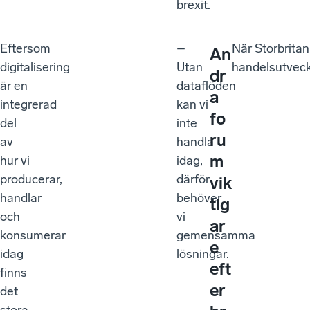
brexit.
Eftersom
–
När Storbritan
An
digitalisering
Utan
handelsutveck
dr
är en
dataflöden
a
integrerad
kan vi
fo
del
inte
ru
av
handla
m
hur vi
idag,
producerar,
därför
vik
handlar
behöver
tig
och
vi
ar
konsumerar
gemensamma
e
idag
lösningar.
eft
finns
er
det