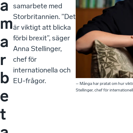
a
samarbete med
Storbritannien. ”Det
m
är viktigt att blicka
a
förbi brexit”, säger
Anna Stellinger,
r
chef för
internationella och
b
EU-frågor.
– Många har pratat om hur viktig
e
Stellinger, chef för internatione
t
a