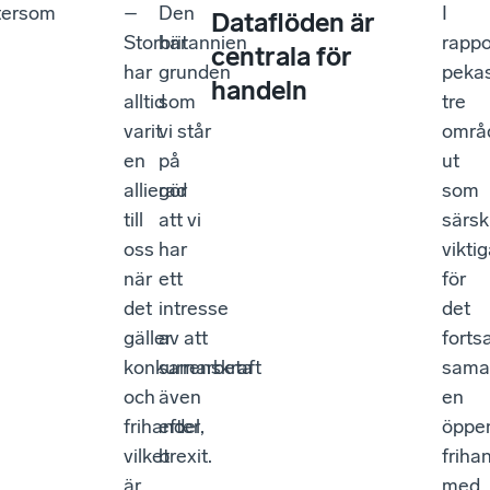
ftersom
–
Den
I
Dataflöden är
Storbritannien
här
rappo
centrala för
har
grunden
peka
handeln
alltid
som
tre
varit
vi står
områ
en
på
ut
allierad
gör
som
till
att vi
särski
oss
har
vikti
när
ett
för
det
intresse
det
gäller
av att
forts
konkurrenskraft
samarbeta
sama
och
även
en
frihandel,
efter
öppe
vilket
brexit.
friha
är
med