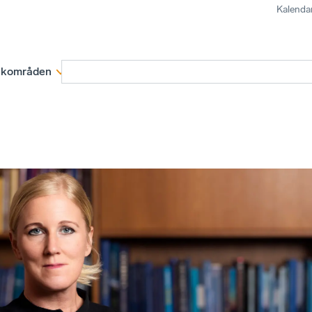
Kalenda
kområden
Medlemskap
Rapporter och remissva