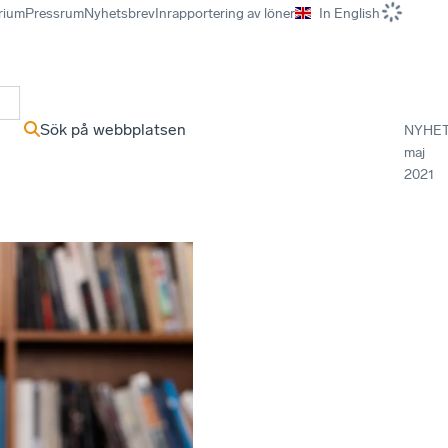
rium
Pressrum
Nyhetsbrev
Inrapportering av löner
In English
r
Sök på webbplatsen
NYHE
maj
2021