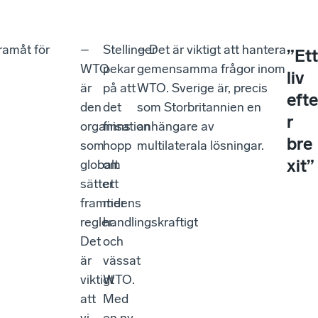
ramåt för
–
Stellinger
– Det är viktigt att hantera
”Ett
WTO
pekar
gemensamma frågor inom
liv
är
på att
WTO. Sverige är, precis
efte
den
det
som Storbritannien en
r
organisation
finns
anhängare av
bre
som
hopp
multilaterala lösningar.
xit”
globalt
om
sätter
ett
framtidens
mer
regler.
handlingskraftigt
Det
och
är
vässat
viktigt
WTO.
att
Med