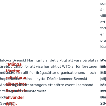
so
är
vill
att
för
en
pr
lös
Inför
–
För Svenskt Näringsliv är det viktigt att vara på plats i
–
Pre
–
WT
”Många
årets
I
Abu Dhabi för att visa hur viktigt WTO är för företagen i
Eft
so
Må
to
företag
möte
praktiken
en tid när allt fler ifrågasätter organisationens – och
att
inf
för
MC
reflekterar
hoppas
skulle
världshandelns – nytta. Därför kommer Svenskt
ha
det
ref
på
säkert inte
Anna
det
Näringsliv att arrangera ett större event i samband
del
se
säk
i
över att de
Stellinger
innebära
med årets ministermöte.
i
min
int
Ab
och
att
använder
fle
MC
öve
Dh
Svenskt
WTO
av
är
att
26-
WTO-