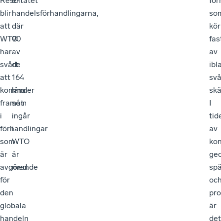
Resultatet
e-
för
blir
handelsförhandlingarna,
so
att
där
kör
WTO
90
fas
har
av
av
svårt
de
ibl
att
164
svå
komma
länder
skä
framåt
som
I
i
ingår
tid
förhandlingar
i
av
som
WTO
kon
är
är
geo
avgörande
med.
sp
för
oc
den
pro
globala
är
handeln
det