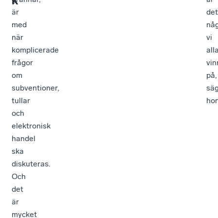
k
är
det
med
nå
när
vi
komplicerade
all
frågor
vin
om
på,
subventioner,
sä
tullar
hon
och
elektronisk
handel
ska
diskuteras.
Och
det
är
mycket