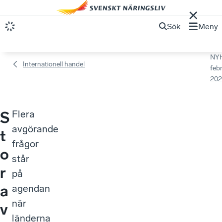
Sök
Meny
NY
Internationell handel
febr
202
Flera
S
avgörande
t
frågor
o
står
r
på
a
agendan
när
v
länderna