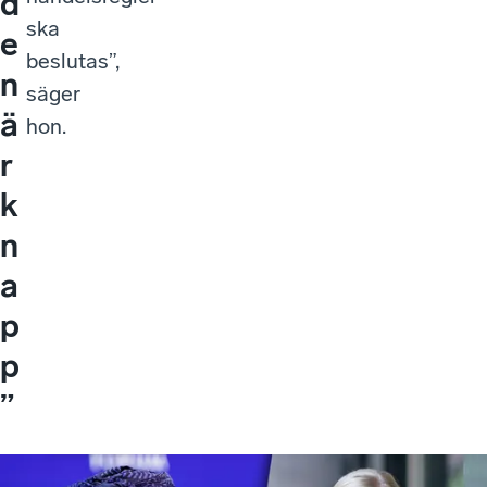
d
ska
e
beslutas”,
n
säger
ä
hon.
r
k
n
a
p
p
”