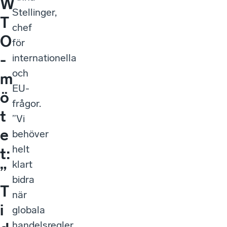
W
Stellinger,
T
chef
O
för
-
internationella
och
m
EU-
ö
frågor.
t
”Vi
e
behöver
helt
t:
klart
”
bidra
T
när
i
globala
handelsregler