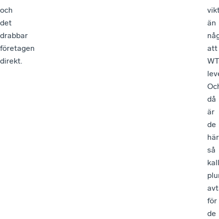
och
vik
det
än
drabbar
nå
företagen
att
direkt.
WT
lev
Oc
då
är
de
här
så
kal
plu
avt
för
de