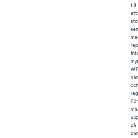
till
ett
sto
se
me
rep
frå
myn
WT
när
oc
reg
Fö
må
up
på
ba