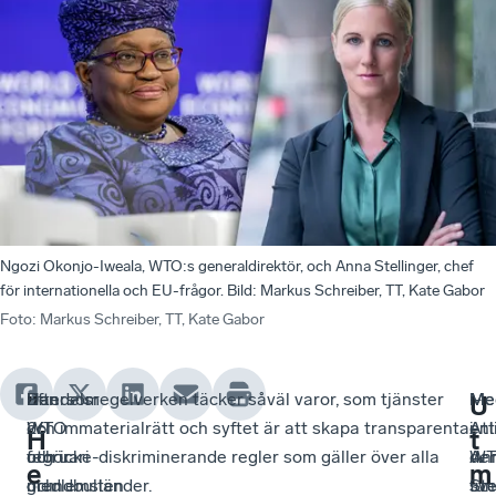
Ngozi Okonjo-Iweala, WTO:s generaldirektör, och Anna Stellinger, chef
för internationella och EU-frågor. Bild: Markus Schreiber, TT, Kate Gabor
Foto
:
Markus Schreiber, TT, Kate Gabor
Den
Eftersom
Handelsregelverken täcker såväl varor, som tjänster
Me
–
Me
”
U
26
WTO
och immaterialrätt och syftet är att skapa transparenta
i
Att
enl
H
t
februari
utgör
och icke-diskriminerande regler som gäller över alla
de
WT
An
e
m
och
grundbulten
medlemsländer.
sv
fun
Ste