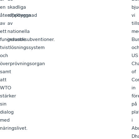
en
skadliga
bju
återuppbyggnad
effekterna
vi
av
av
til
ett
nationella
me
fungerande
industrisubventioner.
Bu
tvistlösningssystem
oc
och
US
överprövningsorgan
Ch
samt
of
att
Co
WTO
in
stärker
för
sin
på
dialog
pla
med
i
näringslivet.
Ab
Dh