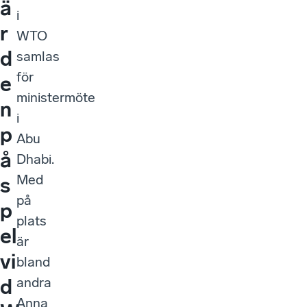
ä
i
r
WTO
d
samlas
för
e
ministermöte
n
i
p
Abu
å
Dhabi.
Med
s
på
p
plats
el
är
vi
bland
andra
d
Anna